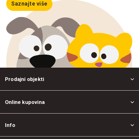
Saznajte više
Prodajni objekti
Online kupovina
Opšti uslovi
Info
Politika privatnosti