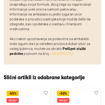
unapređuju svoje formule, zbog čega su najpreciznije
informacije uvek one na samom pakovanju.
Informacije sa ambalaže su jedini siguran izvor
podataka o prisustvu sastojaka koje možda želite da
izbegnete, kao i podataka o sastavu i hranljivim
vrednostima.
Ako nakon upoznavanja sa podacima sa ambalaže
niste sigurni da li je određeni proizvod dobar izbor za
vašeg ljubimca, možete se obratiti
PetSpot službi
podrške
pozivom na broj
+38163291722
.
Slični artikli iz odabrane kategorije
Dodaj
Uporedi
Dod
Upo
-50%
-50%
u
u
listu
listu