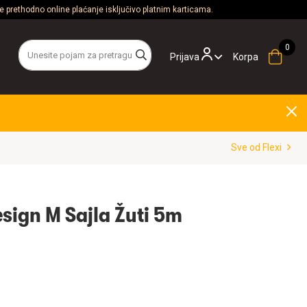
 prethodno online plaćanje isključivo platnim karticama.
Prijava
Korpa
Sve od Flexi
esign M Sajla Žuti 5m