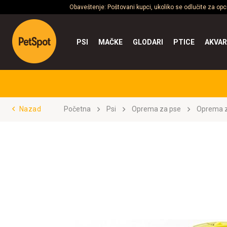
Obaveštenje: Poštovani kupci, ukoliko se odlučite za op
PSI
MAČKE
GLODARI
PTICE
AKVAR
Nazad
Početna
Psi
Oprema za pse
Oprema z