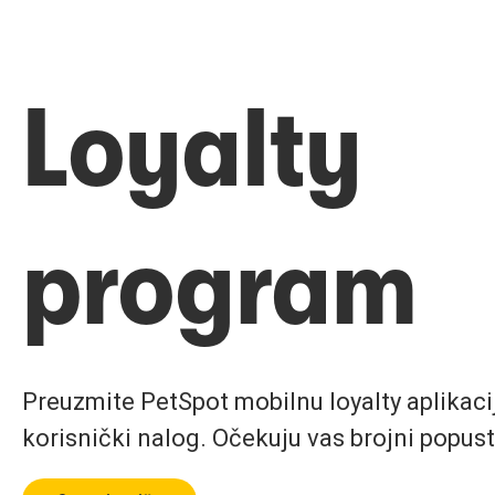
Loyalty
program
Preuzmite PetSpot mobilnu loyalty aplikaciju
korisnički nalog. Očekuju vas brojni popust