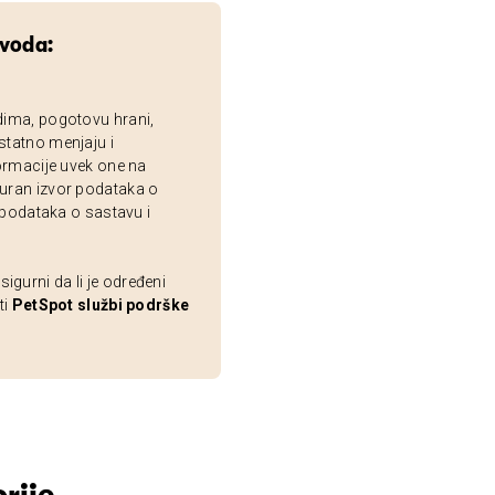
zvoda:
dima, pogotovu hrani,
statno menjaju i
ormacije uvek one na
uran izvor podataka o
 podataka o sastavu i
gurni da li je određeni
ti
PetSpot službi podrške