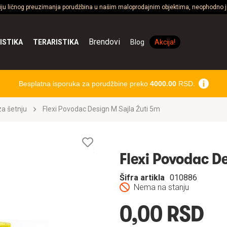
ciju ličnog preuzimanja porudžbina u našim maloprodajnim objektima, neophodno je
Brendovi
ISTIKA
TERARISTIKA
Blog
Akcija!
Besplatna isporuka za porudžbine preko
4000.00
RSD.
a šetnju
Flexi Povodac Design M Sajla Žuti 5m
Lista
želja
Flexi Povodac D
Šifra artikla
010886
Nema na stanju
0,00 RSD