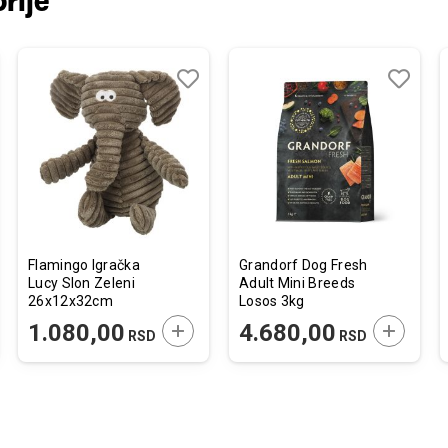
rije
j
edi
Dodaj
Uporedi
Dodaj
Uporedi
u
u
listu
listu
želja
želja
Flamingo Igračka
Grandorf Dog Fresh
Lucy Slon Zeleni
Adult Mini Breeds
26x12x32cm
Losos 3kg
JTE U KORPU
DODAJTE U KORPU
DODAJTE
1.080,00
4.680,00
RSD
RSD