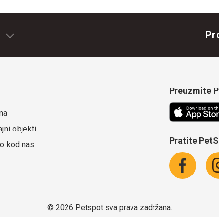
Pr
Preuzmite Pe
ma
jni objekti
Pratite Pet
o kod nas
©
2026 Petspot sva prava zadržana.