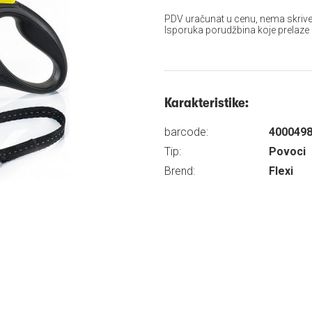
PDV uračunat u cenu, nema skrive
Isporuka porudžbina koje prelaze
Karakteristike:
barcode:
400049
Tip:
Povoci
Brend:
Flexi