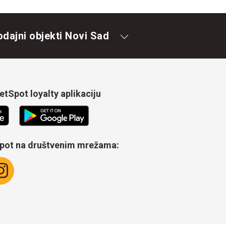
odajni objekti Novi Sad
tSpot loyalty aplikaciju
Spot na društvenim mrežama: