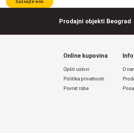
Saznajte više
Prodajni objekti Beograd
Online kupovina
Info
Opšti uslovi
O na
Politika privatnosti
Proda
Povrat robe
Posa