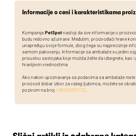
Informacije o ceni i karakteristikama proi
Kompanija
PetSpot
nastoji da sve informacije o proizvo
budu redovno ažurirane. Međutim, proizvođači hrane kon
unapređuju svoje formule, zbog čega su najpreciznije inf
samom pakovanju. Informacije sa ambalaže su jedini sig
prisustvu sastojaka koje možda želite da izbegnete, kao i
hranljivim vrednostima.
Ako nakon upoznavanja sa podacima sa ambalaže niste si
proizvod dobar izbor za vašeg ljubimca, možete se obrati
pozivom na broj
+38163291722
.