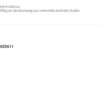
nih troškova.
 30kg se obračunavaju po cenovniku kurirske službe.
8025611