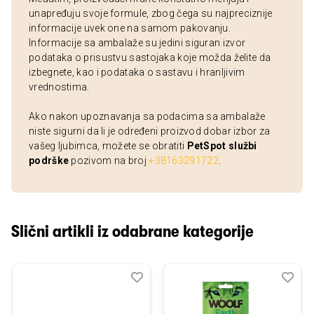
unapređuju svoje formule, zbog čega su najpreciznije
informacije uvek one na samom pakovanju.
Informacije sa ambalaže su jedini siguran izvor
podataka o prisustvu sastojaka koje možda želite da
izbegnete, kao i podataka o sastavu i hranljivim
vrednostima.
Ako nakon upoznavanja sa podacima sa ambalaže
niste sigurni da li je određeni proizvod dobar izbor za
vašeg ljubimca, možete se obratiti
PetSpot službi
podrške
pozivom na broj
+38163291722
.
Slični artikli iz odabrane kategorije
Dodaj
Uporedi
Dod
Upo
u
u
listu
listu