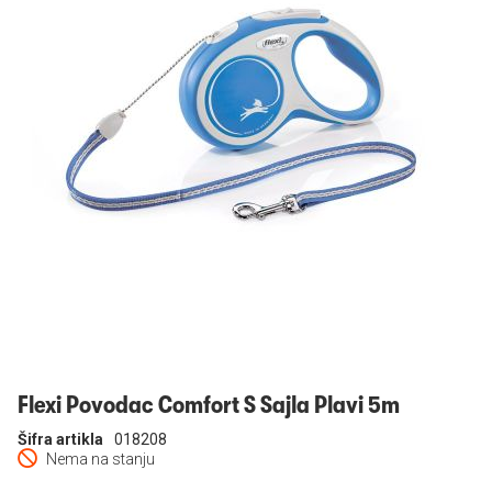
Prijavi se
Flexi Povodac Comfort S Sajla Plavi 5m
Šifra artikla
018208
Nema na stanju