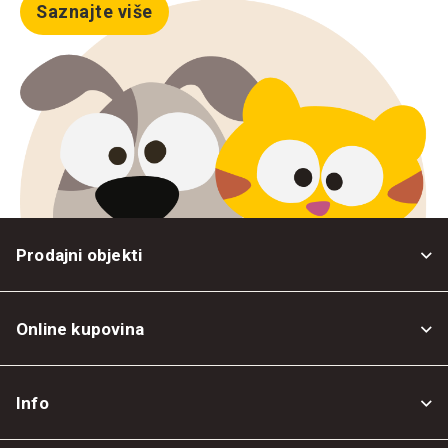
Saznajte više
Prodajni objekti
Online kupovina
Opšti uslovi
Info
Politika privatnosti