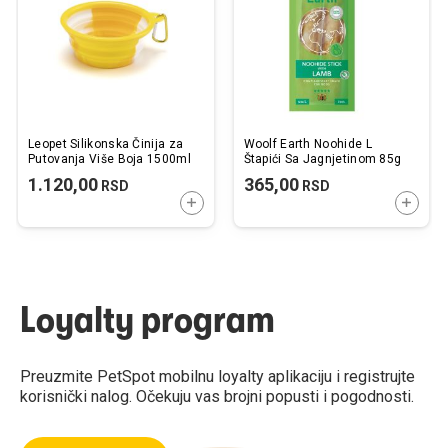
želja
želj
Leopet Silikonska Činija za
Woolf Earth Noohide L
Putovanja Više Boja 1500ml
Štapići Sa Jagnjetinom 85g
1.120,00
365,00
RSD
RSD
DODAJTE U KORPU
DODAJ
Loyalty program
Preuzmite PetSpot mobilnu loyalty aplikaciju i registrujte
korisnički nalog. Očekuju vas brojni popusti i pogodnosti.