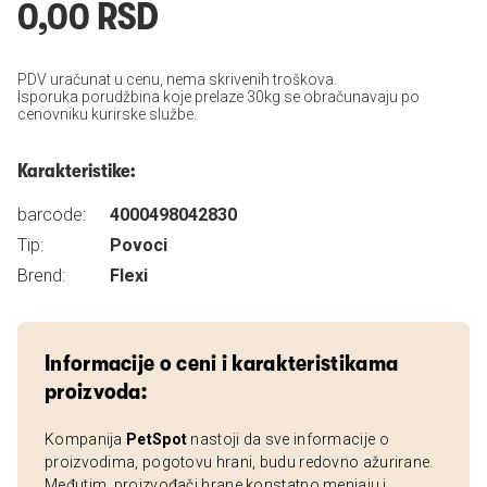
0,00 RSD
PDV uračunat u cenu, nema skrivenih troškova.
Isporuka porudžbina koje prelaze 30kg se obračunavaju po
cenovniku kurirske službe.
Karakteristike:
barcode:
4000498042830
Tip:
Povoci
Brend:
Flexi
Informacije o ceni i karakteristikama
proizvoda:
Kompanija
PetSpot
nastoji da sve informacije o
proizvodima, pogotovu hrani, budu redovno ažurirane.
Međutim, proizvođači hrane konstatno menjaju i