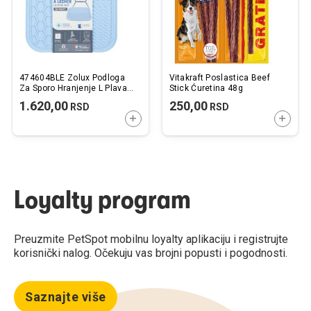
474604BLE Zolux Podloga
Vitakraft Poslastica Beef
Za Sporo Hranjenje L Plava
Stick Ćuretina 48g
30x30cm
1.620,00
250,00
RSD
RSD
DODAJTE U KORPU
DODAJ
Loyalty program
Preuzmite PetSpot mobilnu loyalty aplikaciju i registrujte
korisnički nalog. Očekuju vas brojni popusti i pogodnosti.
Saznajte više