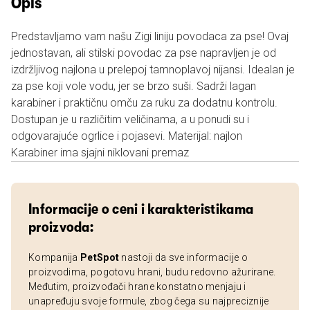
Opis
Predstavljamo vam našu Zigi liniju povodaca za pse! Ovaj
jednostavan, ali stilski povodac za pse napravljen je od
izdržljivog najlona u prelepoj tamnoplavoj nijansi. Idealan je
za pse koji vole vodu, jer se brzo suši. Sadrži lagan
karabiner i praktičnu omču za ruku za dodatnu kontrolu.
Dostupan je u različitim veličinama, a u ponudi su i
odgovarajuće ogrlice i pojasevi. Materijal: najlon
Karabiner ima sjajni niklovani premaz
Informacije o ceni i karakteristikama
proizvoda:
Kompanija
PetSpot
nastoji da sve informacije o
proizvodima, pogotovu hrani, budu redovno ažurirane.
Međutim, proizvođači hrane konstatno menjaju i
unapređuju svoje formule, zbog čega su najpreciznije