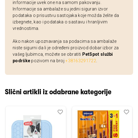
informacije uvek one na samom pakovanju.
Informacije sa ambalaže su jedini siguran izvor
podataka o prisustvu sastojaka koje možda želite da
izbegnete, kao i podataka o sastavu i hranljivim
vrednostima.
Ako nakon upoznavanja sa podacima sa ambalaže
niste sigurni da li je određeni proizvod dobar izbor za
vašeg ljubimca, možete se obratiti
PetSpot službi
podrške
pozivom na broj
+38163291722
.
Slični artikli iz odabrane kategorije
Dodaj
Uporedi
Dod
Upo
u
u
listu
listu
želja
želj