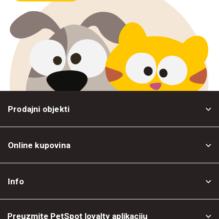
Prodajni objekti
Online kupovina
Opšti uslovi
Info
Politika privatnosti
O nama
Povrat robe
Preuzmite PetSpot loyalty aplikaciju