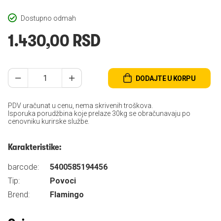
Dostupno odmah
1.430,00 RSD
DODAJTE U KORPU
PDV uračunat u cenu, nema skrivenih troškova.
Isporuka porudžbina koje prelaze 30kg se obračunavaju po
cenovniku kurirske službe.
Karakteristike:
barcode:
5400585194456
Tip:
Povoci
Brend:
Flamingo