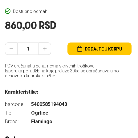
Dostupno odmah
860,00 RSD
DODAJTE U KORPU
PDV uračunat u cenu, nema skrivenih troškova.
Isporuka porudžbina koje prelaze 30kg se obračunavaju po
cenovniku kurirske službe.
Karakteristike:
barcode:
5400585194043
Tip:
Ogrlice
Brend:
Flamingo