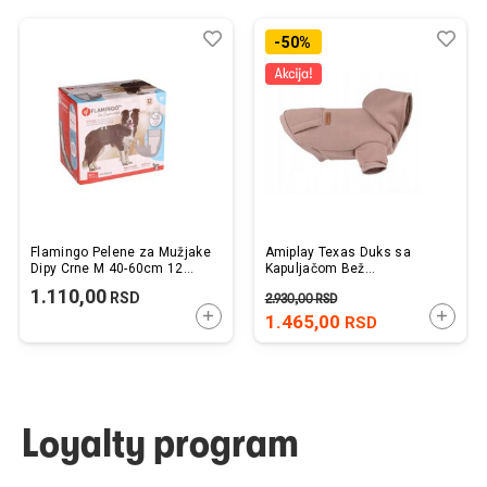
Dodaj
Uporedi
Dod
Upo
-50%
u
u
listu
listu
želja
želj
Flamingo Pelene za Mužjake
Amiplay Texas Duks sa
Dipy Crne M 40-60cm 12
Kapuljačom Bež
kom.
45x45x64cm
1.110,00
RSD
2.930,00
RSD
DODAJTE U KORPU
DODAJ
1.465,00
RSD
Loyalty program