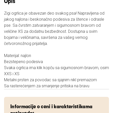
Opis
Zigi ogrlica je obavezan deo svakog psa! Napravljena od
jakog najlona i beskonačno podesiva za štence i odrasle
pse. Sa čvrstim zatvaranjem i sigurnosnom bravom od
veličine XS za dodatnu bezbednost. Dostupna u svim
bojama i veličinama, savršena za vašeg vernog
četvoronožnog prijatelja.
Materijal: najlon
Bezstepeno podesiva
Svaka ogrlica ima klik kopču sa sigurnosnom bravom, osim
XXS i XS
Metalni prsten za povodac sa sjajnim nikl premazom
Sa rasterećenjem za smanjenje pritiska na bravu
Informacije o ceni i karakteristikama