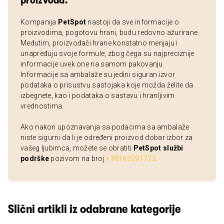
proizvoda:
Kompanija
PetSpot
nastoji da sve informacije o
proizvodima, pogotovu hrani, budu redovno ažurirane.
Međutim, proizvođači hrane konstatno menjaju i
unapređuju svoje formule, zbog čega su najpreciznije
informacije uvek one na samom pakovanju.
Informacije sa ambalaže su jedini siguran izvor
podataka o prisustvu sastojaka koje možda želite da
izbegnete, kao i podataka o sastavu i hranljivim
vrednostima.
Ako nakon upoznavanja sa podacima sa ambalaže
niste sigurni da li je određeni proizvod dobar izbor za
vašeg ljubimca, možete se obratiti
PetSpot službi
podrške
pozivom na broj
+38163291722
.
Slični artikli iz odabrane kategorije