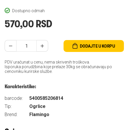
Dostupno odmah
570,00 RSD
DODAJTE U KORPU
PDV uračunat u cenu, nema skrivenih troškova.
Isporuka porudžbina koje prelaze 30kg se obračunavaju po
cenovniku kurirske službe.
Karakteristike:
barcode:
5400585206814
Tip:
Ogrlice
Brend:
Flamingo