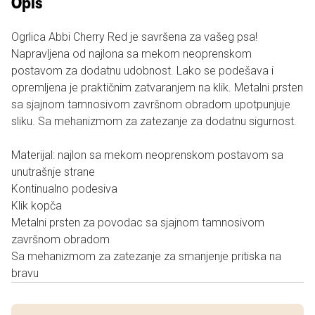
Opis
Ogrlica Abbi Cherry Red je savršena za vašeg psa!
Napravljena od najlona sa mekom neoprenskom
postavom za dodatnu udobnost. Lako se podešava i
opremljena je praktičnim zatvaranjem na klik. Metalni prsten
sa sjajnom tamnosivom završnom obradom upotpunjuje
sliku. Sa mehanizmom za zatezanje za dodatnu sigurnost.
Materijal: najlon sa mekom neoprenskom postavom sa
unutrašnje strane
Kontinualno podesiva
Klik kopča
Metalni prsten za povodac sa sjajnom tamnosivom
završnom obradom
Sa mehanizmom za zatezanje za smanjenje pritiska na
bravu