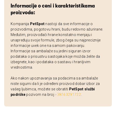
Informacije o ceni i karakteristikama
proizvoda:
Kompanija
PetSpot
nastoji da sve informacije o
proizvodima, pogotovu hrani, budu redovno ažurirane.
Međutim, proizvođači hrane konstatno menjaju i
unapređuju svoje formule, zbog čega su najpreciznije
informacije uvek one na samom pakovanju.
Informacije sa ambalaže su jedini siguran izvor
podataka o prisustvu sastojaka koje možda želite da
izbegnete, kao i podataka o sastavu i hranljivim
vrednostima.
Ako nakon upoznavanja sa podacima sa ambalaže
niste sigurni da li je određeni proizvod dobar izbor za
vašeg ljubimca, možete se obratiti
PetSpot službi
podrške
pozivom na broj
+38163291722
.