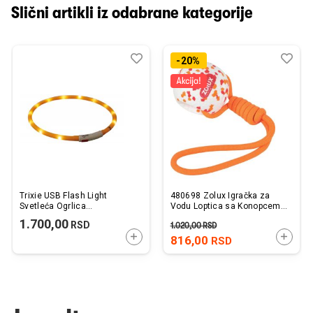
Slični artikli iz odabrane kategorije
Dodaj
Uporedi
Dod
Upo
-20%
u
u
listu
listu
želja
želj
Trixie USB Flash Light
480698 Zolux Igračka za
Svetleća Ogrlica
Vodu Loptica sa Konopcem
Narandžasta 70cm / 10mm
39cm
1.700,00
RSD
1.020,00
RSD
DODAJTE U KORPU
DODAJ
816,00
RSD