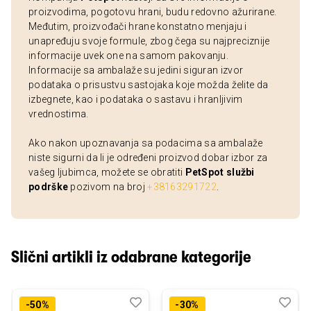
proizvodima, pogotovu hrani, budu redovno ažurirane.
Međutim, proizvođači hrane konstatno menjaju i
unapređuju svoje formule, zbog čega su najpreciznije
informacije uvek one na samom pakovanju.
Informacije sa ambalaže su jedini siguran izvor
podataka o prisustvu sastojaka koje možda želite da
izbegnete, kao i podataka o sastavu i hranljivim
vrednostima.
Ako nakon upoznavanja sa podacima sa ambalaže
niste sigurni da li je određeni proizvod dobar izbor za
vašeg ljubimca, možete se obratiti
PetSpot službi
podrške
pozivom na broj
+38163291722
.
Slični artikli iz odabrane kategorije
Dodaj
Uporedi
Dod
Upo
-50%
-30%