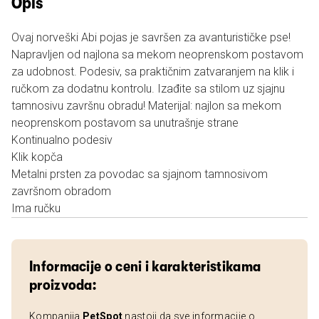
Opis
Ovaj norveški Abi pojas je savršen za avanturističke pse!
Napravljen od najlona sa mekom neoprenskom postavom
za udobnost. Podesiv, sa praktičnim zatvaranjem na klik i
ručkom za dodatnu kontrolu. Izađite sa stilom uz sjajnu
tamnosivu završnu obradu! Materijal: najlon sa mekom
neoprenskom postavom sa unutrašnje strane
Kontinualno podesiv
Klik kopča
Metalni prsten za povodac sa sjajnom tamnosivom
završnom obradom
Ima ručku
Informacije o ceni i karakteristikama
proizvoda:
Kompanija
PetSpot
nastoji da sve informacije o