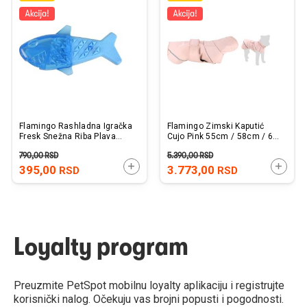
u
u
listu
listu
želja
želj
Flamingo Rashladna Igračka
Flamingo Zimski Kaputić
Fresk Snežna Riba Plava
Cujo Pink 55cm / 58cm / 64-
18cm
74cm
790,00
RSD
5.390,00
RSD
DODAJTE U KORPU
DODAJ
395,00
3.773,00
RSD
RSD
Loyalty program
Preuzmite PetSpot mobilnu loyalty aplikaciju i registrujte
korisnički nalog. Očekuju vas brojni popusti i pogodnosti.