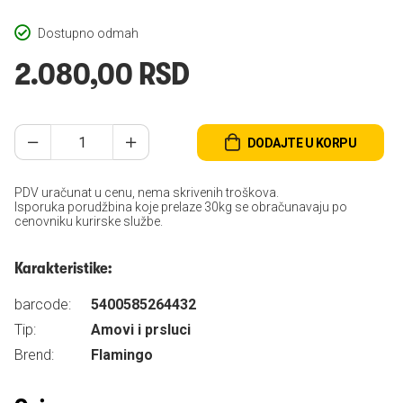
Dostupno odmah
2.080,00 RSD
DODAJTE U KORPU
PDV uračunat u cenu, nema skrivenih troškova.
Isporuka porudžbina koje prelaze 30kg se obračunavaju po
cenovniku kurirske službe.
Karakteristike:
barcode:
5400585264432
Tip:
Amovi i prsluci
Brend:
Flamingo