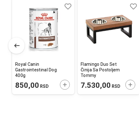
Dodaj
Uporedi
Dodaj
Uporedi
Dod
Upo
u
u
u
listu
listu
listu
želja
želja
želj
Royal Canin
Flamingo Duo Set
Gastrointestinal Dog
Činija Sa Postoljem
400g
Tommy
35,5x19x14,5cm /
ODAJTE U KORPU
DODAJTE U KORPU
DOD
850,00
7.530,00
RSD
RSD
370ml