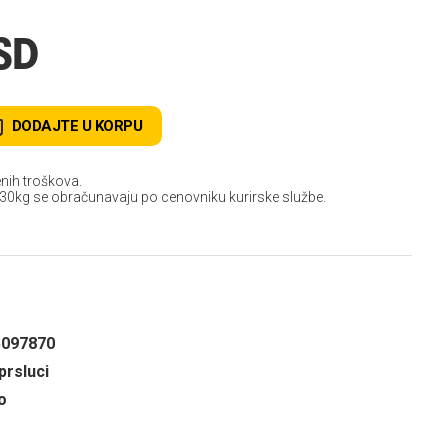
SD
DODAJTE U KORPU
nih troškova.
 30kg se obračunavaju po cenovniku kurirske službe.
5097870
prsluci
o