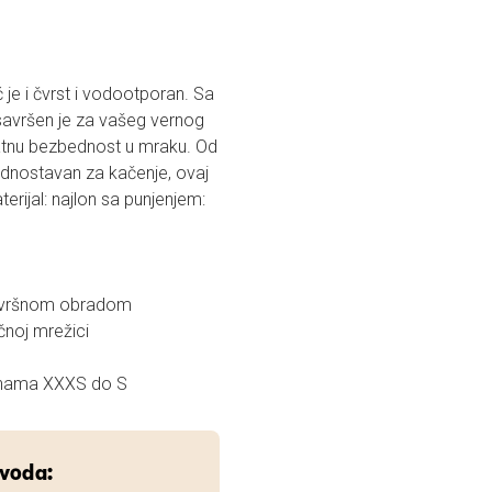
 je i čvrst i vodootporan. Sa
avršen je za vašeg vernog
datnu bezbednost u mraku. Od
jednostavan za kačenje, ovaj
erijal: najlon sa punjenjem:
završnom obradom
čnoj mrežici
činama XXXS do S
zvoda: