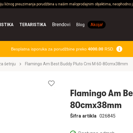
ciju ličnog preuzimanja porudžbina u našim maloprodajnim objektima, neophodno je
Brendovi
ISTIKA
TERARISTIKA
Blog
Akcija!
Besplatna isporuka za porudžbine preko
4000.00
RSD.
a šetnju
Flamingo Am Best Buddy Pluto Crni M 60-80cmx38mm
Lista
želja
Flamingo Am Bes
80cmx38mm
Šifra artikla
026845