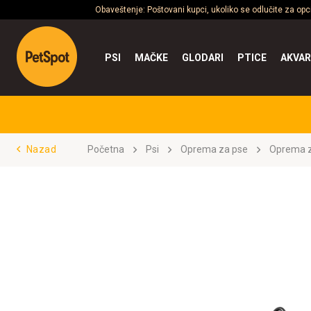
Obaveštenje: Poštovani kupci, ukoliko se odlučite za op
PSI
MAČKE
GLODARI
PTICE
AKVAR
Nazad
Početna
Psi
Oprema za pse
Oprema z