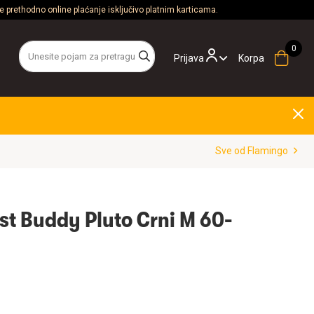
 prethodno online plaćanje isključivo platnim karticama.
Prijava
Korpa
Sve od Flamingo
t Buddy Pluto Crni M 60-