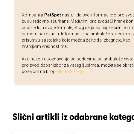
Kompanija
PetSpot
nastoji da sve informacije o proizvo
budu redovno ažurirane. Međutim, proizvođači hrane kon
unapređuju svoje formule, zbog čega su najpreciznije inf
samom pakovanju. Informacije sa ambalaže su jedini sig
prisustvu sastojaka koje možda želite da izbegnete, kao i
hranljivim vrednostima.
Ako nakon upoznavanja sa podacima sa ambalaže niste si
proizvod dobar izbor za vašeg ljubimca, možete se obrati
pozivom na broj
+38163291722
.
Slični artikli iz odabrane katego