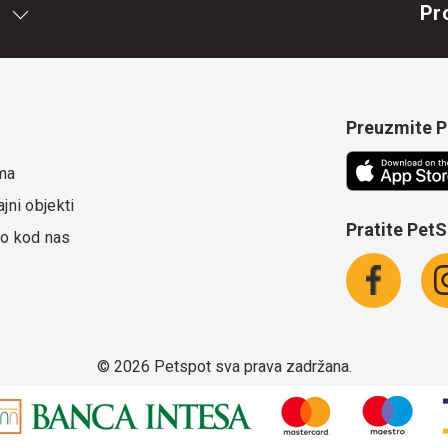
Pr
Preuzmite Pe
ma
jni objekti
Pratite Pet
o kod nas
©
2026 Petspot sva prava zadržana.