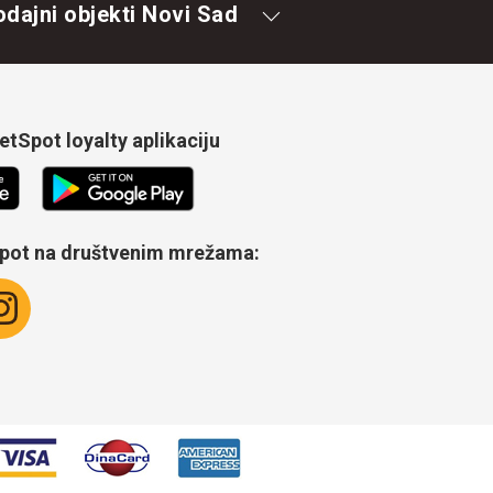
odajni objekti Novi Sad
tSpot loyalty aplikaciju
Spot na društvenim mrežama: