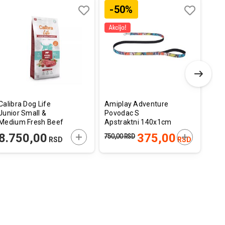
-50%
Dodaj
Uporedi
Dodaj
Uporedi
u
u
listu
listu
želja
želja
Calibra Dog Life
Amiplay Adventure
Leop
Junior Small &
Povodac S
Jednob
Medium Fresh Beef
Apstraktni 140x1cm
/ 1 
12kg
E U KORPU
DODAJTE U KORPU
DODAJTE U
8.750,00
375,00
3.
750,00
RSD
RSD
RSD