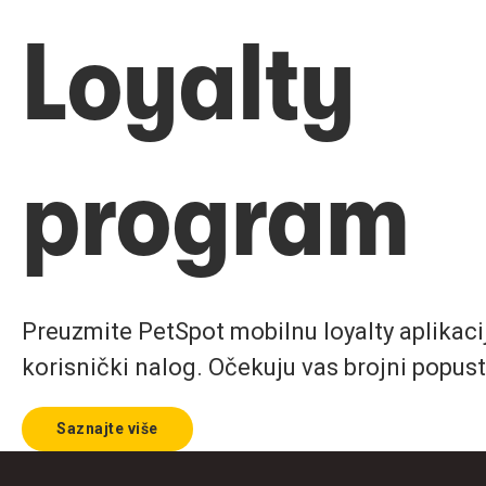
Loyalty
program
Preuzmite PetSpot mobilnu loyalty aplikaciju
korisnički nalog. Očekuju vas brojni popust
Saznajte više