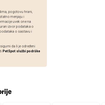
dima, pogotovu hrani,
statno menjaju i
ormacije uvek one na
uran izvor podataka o
 podataka o sastavu i
gurni da li je određeni
ti
PetSpot službi podrške
rije