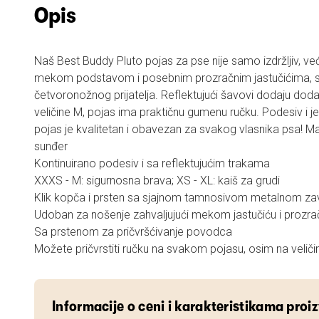
Opis
Naš Best Buddy Pluto pojas za pse nije samo izdržljiv, već
mekom podstavom i posebnim prozračnim jastučićima, s
četvoronožnog prijatelja. Reflektujući šavovi dodaju do
veličine M, pojas ima praktičnu gumenu ručku. Podesiv i 
pojas je kvalitetan i obavezan za svakog vlasnika psa! Mat
sunđer
Kontinuirano podesiv i sa reflektujućim trakama
XXXS - M: sigurnosna brava; XS - XL: kaiš za grudi
Klik kopča i prsten sa sjajnom tamnosivom metalnom 
Udoban za nošenje zahvaljujući mekom jastučiću i prozra
Sa prstenom za pričvršćivanje povodca
Možete pričvrstiti ručku na svakom pojasu, osim na veli
Informacije o ceni i karakteristikama proi