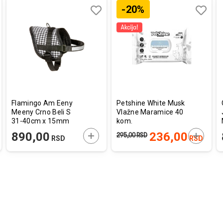
-20%
aj
redi
Dodaj
Uporedi
Dodaj
Uporedi
u
u
listu
listu
a
želja
želja
Flamingo Am Eeny
Petshine White Musk
Meeny Crno Beli S
Vlažne Maramice 40
31-40cm x 15mm
kom.
AJTE U KORPU
DODAJTE U KORPU
DODAJT
890,00
236,00
295,00
RSD
RSD
RSD