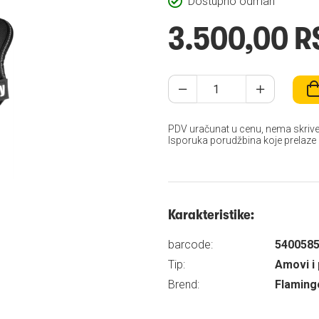
Dostupno odmah
3.500,00 R
PDV uračunat u cenu, nema skrive
Isporuka porudžbina koje prelaze
Karakteristike:
barcode:
540058
Tip:
Amovi i 
Brend:
Flaming