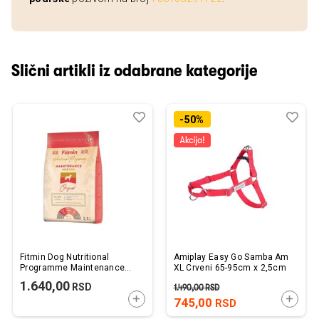
Slični artikli iz odabrane kategorije
Dodaj
Uporedi
Dod
Upo
-50%
u
u
listu
listu
želja
želj
Fitmin Dog Nutritional
Amiplay Easy Go Samba Am
Programme Maintenance
XL Crveni 65-95cm x 2,5cm
Medium Piletina 2,5kg
1.640,00
RSD
1.490,00
RSD
DODAJTE U KORPU
DODAJ
745,00
RSD