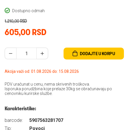
Dostupno odmah
1.210,00 RSD
605,00 RSD
DODAJTE U KORPU
Akcija važi od: 01.08.2026 do: 15.08.2026
PDV uračunat u cenu, nema skrivenih troškova.
Isporuka porudžbina koje prelaze 30kg se obračunavaju po
cenovniku kurirske službe.
Karakteristike:
barcode:
5907563281707
Tip:
Povoci