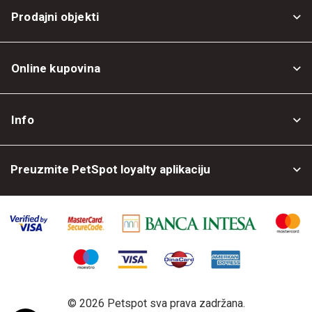
Prodajni objekti
Online kupovina
Opšti uslovi
Info
Politika privatnosti
O nama
Povrat robe
Preuzmite PetSpot loyalty aplikaciju
Prodajni objekti
Posao kod nas
©
2026 Petspot sva prava zadržana.