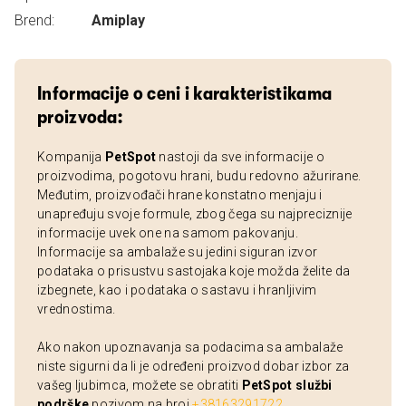
Brend:
Amiplay
Informacije o ceni i karakteristikama
proizvoda:
Kompanija
PetSpot
nastoji da sve informacije o
proizvodima, pogotovu hrani, budu redovno ažurirane.
Međutim, proizvođači hrane konstatno menjaju i
unapređuju svoje formule, zbog čega su najpreciznije
informacije uvek one na samom pakovanju.
Informacije sa ambalaže su jedini siguran izvor
podataka o prisustvu sastojaka koje možda želite da
izbegnete, kao i podataka o sastavu i hranljivim
vrednostima.
Ako nakon upoznavanja sa podacima sa ambalaže
niste sigurni da li je određeni proizvod dobar izbor za
vašeg ljubimca, možete se obratiti
PetSpot službi
podrške
pozivom na broj
+38163291722
.