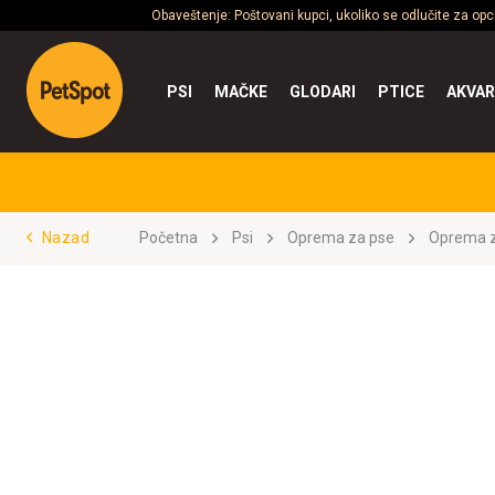
Obaveštenje: Poštovani kupci, ukoliko se odlučite za op
PSI
MAČKE
GLODARI
PTICE
AKVAR
Nazad
Početna
Psi
Oprema za pse
Oprema z