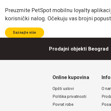
Preuzmite PetSpot mobilnu loyalty aplikaciju
korisnički nalog. Očekuju vas brojni popust
Saznajte više
Prodajni objekti Beograd
Online kupovina
Info
Opšti uslovi
O na
Politika privatnosti
Proda
Povrat robe
Posa