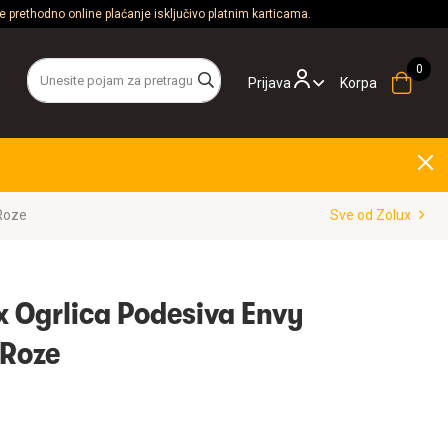
 prethodno online plaćanje isključivo platnim karticama.
Prijava
Korpa
Roze
Sve od Zolux
 Ogrlica Podesiva Envy
Roze