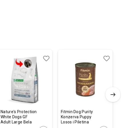
Dodaj
Uporedi
Dodaj
Uporedi
u
u
listu
listu
želja
želja
Nature's Protection
Fitmin Dog Purity
Fla
White Dogs GF
Konzerva Puppy
Cub
Adult Large Bela
Losos i Piletina
43
Riba 1,5kg
400g