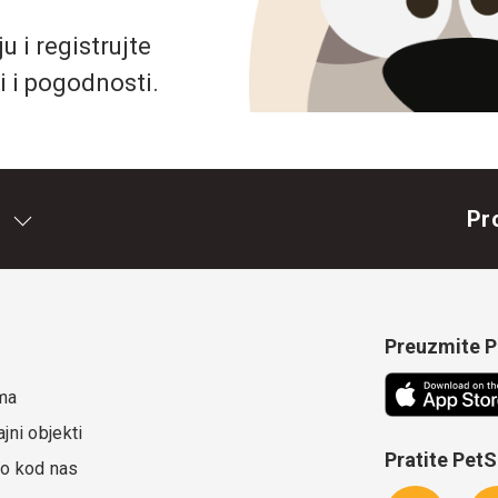
 i registrujte
i i pogodnosti.
Pr
Preuzmite Pe
ma
jni objekti
Pratite Pet
o kod nas