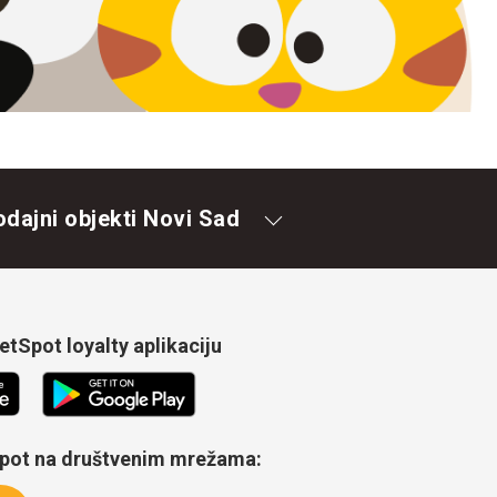
odajni objekti Novi Sad
tSpot loyalty aplikaciju
Spot na društvenim mrežama: