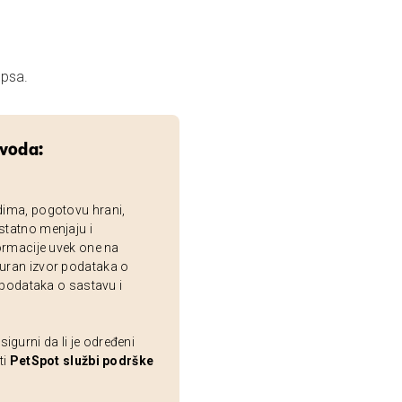
 psa.
zvoda:
dima, pogotovu hrani,
statno menjaju i
ormacije uvek one na
uran izvor podataka o
 podataka o sastavu i
gurni da li je određeni
ti
PetSpot službi podrške