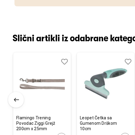
Slični artikli iz odabrane katego
odaj
poredi
Dodaj
Uporedi
Doda
Upor
u
u
istu
listu
listu
elja
želja
želja
Flamingo Trening
Leopet Četka sa
Povodac Ziggi Grejž
Gumenom Drškom
200cm x 25mm
10cm