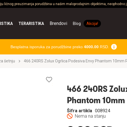
ciju ličnog preuzimanja porudžbina u našim maloprodajnim objektima, neophodno je
Brendovi
ISTIKA
TERARISTIKA
Blog
Akcija!
Besplatna isporuka za porudžbine preko
4000.00
RSD.
a šetnju
466 240RS Zolux Ogrlica Podesiva Envy Phantom 10mm 
Lista
želja
466 240RS Zolux
Phantom 10mm 
Šifra artikla
008924
Nema na stanju