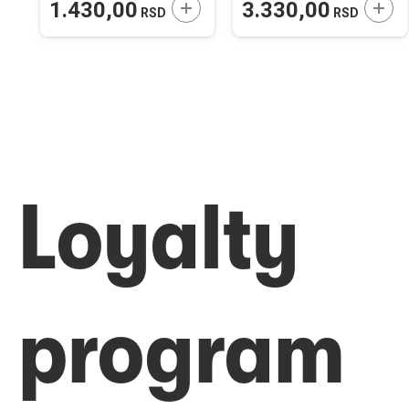
ODAJTE U KORPU
DODAJTE U KORPU
DODA
1.430,00
3.330,00
RSD
RSD
Loyalty
program