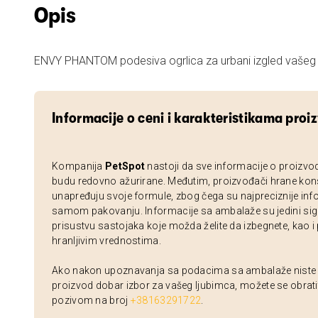
Opis
ENVY PHANTOM podesiva ogrlica za urbani izgled vašeg
Informacije o ceni i karakteristikama proi
Kompanija
PetSpot
nastoji da sve informacije o proizvo
budu redovno ažurirane. Međutim, proizvođači hrane kon
unapređuju svoje formule, zbog čega su najpreciznije inf
samom pakovanju. Informacije sa ambalaže su jedini sig
prisustvu sastojaka koje možda želite da izbegnete, kao i
hranljivim vrednostima.
Ako nakon upoznavanja sa podacima sa ambalaže niste si
proizvod dobar izbor za vašeg ljubimca, možete se obrati
pozivom na broj
+38163291722
.