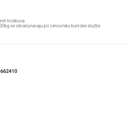
nih troškova.
 30kg se obračunavaju po cenovniku kurirske službe.
4662410