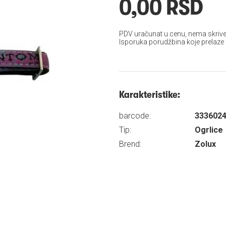
0,00 RSD
PDV uračunat u cenu, nema skrive
Isporuka porudžbina koje prelaze
Karakteristike:
barcode:
333602
Tip:
Ogrlice
Brend:
Zolux