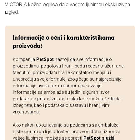
VICTORIA kožna ogrlica daje vašem ljubimcu ekskluzivan
izgled.
Informacije o ceni i karakteristikama
proizvoda:
Kompanija
PetSpot
nastoji da sve informacije o
proizvodima, pogotovu hrani, budu redovno ažurirane.
Međutim, proizvođači hrane konstatno menjaju i
unapređuju svoje formule, zbog čega su najpreciznije
informacije uvek one na samom pakovanju.
Informacije sa ambalaže su jedini siguran izvor
podataka o prisustvu sastojaka koje možda želite da
izbegnete, kao i podataka o sastavu i hranljivim
vrednostima.
Ako nakon upoznavanja sa podacima sa ambalaže
niste sigurni da li je određeni proizvod dobar izbor za
vašeg ljubimca, možete se obratiti
PetSpot službi