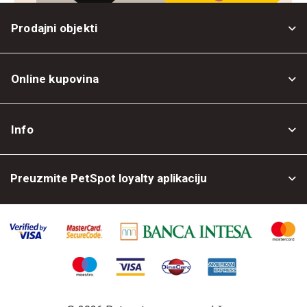
Prodajni objekti
Online kupovina
Opšti uslovi
Info
Politika privatnosti
O nama
Povrat robe
Preuzmite PetSpot loyalty aplikaciju
Prodajni objekti
Posao kod nas