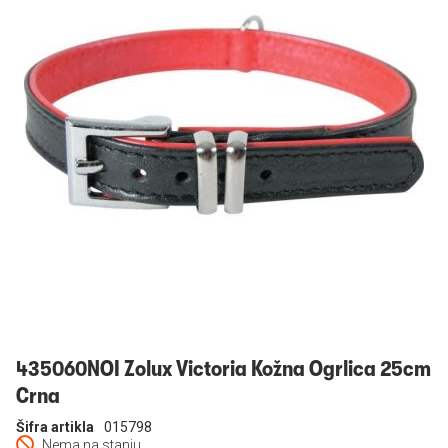
Prijavi se
435060NOI Zolux Victoria Kožna Ogrlica 25cm
Crna
Šifra artikla
015798
Nema na stanju