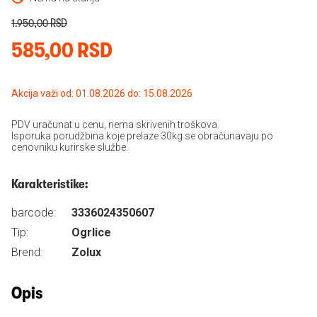
1.950,00 RSD
585,00 RSD
Akcija važi od: 01.08.2026 do: 15.08.2026
PDV uračunat u cenu, nema skrivenih troškova.
Isporuka porudžbina koje prelaze 30kg se obračunavaju po
cenovniku kurirske službe.
Karakteristike:
barcode:
3336024350607
Tip:
Ogrlice
Brend:
Zolux
Opis