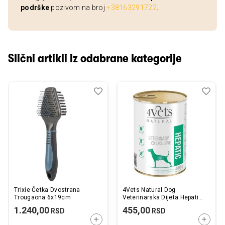
podrške
pozivom na broj
+38163291722
.
Slični artikli iz odabrane kategorije
Dodaj
Uporedi
Dod
Upo
u
u
listu
listu
želja
želj
Trixie Četka Dvostrana
4Vets Natural Dog
Trougaona 6x19cm
Veterinarska Dijeta Hepatic
400g
1.240,00
455,00
RSD
RSD
DODAJTE U KORPU
DODAJ