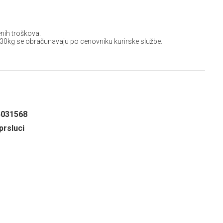
nih troškova.
 30kg se obračunavaju po cenovniku kurirske službe.
4031568
prsluci