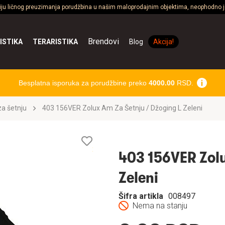
ciju ličnog preuzimanja porudžbina u našim maloprodajnim objektima, neophodno je
Brendovi
ISTIKA
TERARISTIKA
Blog
Akcija!
Besplatna isporuka za porudžbine preko
4000.00
RSD.
a šetnju
403 156VER Zolux Am Za Šetnju / Džoging L Zeleni
Lista
želja
403 156VER Zolu
Zeleni
Šifra artikla
008497
Nema na stanju