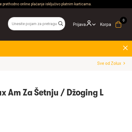
 prethodno online plaćanje isključivo platnim karticama.
Prijava
Korpa
Sve od Zolux
x Am Za Šetnju / Džoging L