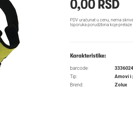
0,00 RSD
PDV uračunat u cenu, nema skrive
Isporuka porudžbina koje prelaze
Karakteristike:
barcode:
333602
Tip:
Amovi i 
Brend:
Zolux