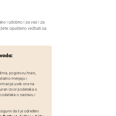
ako i udobno i za vas i za
možete opušteno vežbati sa
zvoda:
dima, pogotovu hrani,
statno menjaju i
ormacije uvek one na
uran izvor podataka o
 podataka o sastavu i
gurni da li je određeni