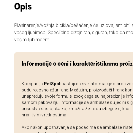
Opis
Planinarenje/vožnja bicikla/pešačenje će uz ovaj am biti l
vašeg ljubimca. Specijalno dizajniran, siguran, tako da 
vašim ljubimcem.
Informacije o ceni i karakteristikama proi
Kompanija
PetSpot
nastoji da sve informacije o proizvo
budu redovno ažurirane. Međutim, proizvođači hrane kon
unapređuju svoje formule, zbog čega su najpreciznije inf
samom pakovanju. Informacije sa ambalaže su jedini sig
prisustvu sastojaka koje možda želite da izbegnete, kao i
hranljivim vrednostima.
Ako nakon upoznavanja sa podacima sa ambalaže niste si