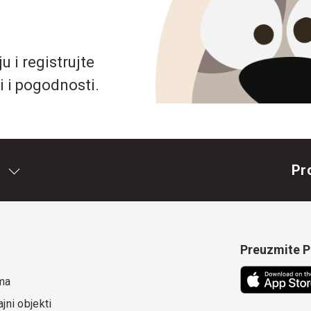
 i registrujte
i i pogodnosti.
Pr
Preuzmite Pe
ma
jni objekti