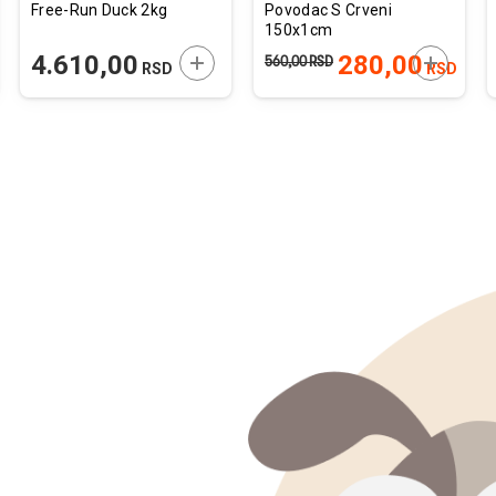
Free-Run Duck 2kg
Povodac S Crveni
150x1cm
JTE U KORPU
DODAJTE U KORPU
DODAJTE
4.610,00
280,00
560,00
RSD
RSD
RSD