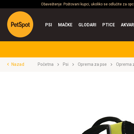
Obaveštenje: Poštovani kupci, ukoliko se odlučite za op
PSI
MAČKE
GLODARI
PTICE
AKVAR
Nazad
Početna
Psi
Oprema za pse
Oprema z