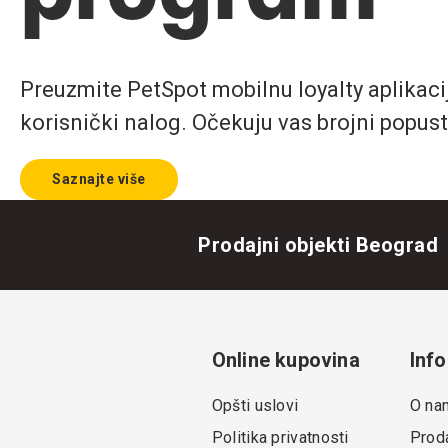
Preuzmite PetSpot mobilnu loyalty aplikaciju
korisnički nalog. Očekuju vas brojni popust
Saznajte više
Prodajni objekti Beograd
Online kupovina
Info
Opšti uslovi
O na
Politika privatnosti
Proda