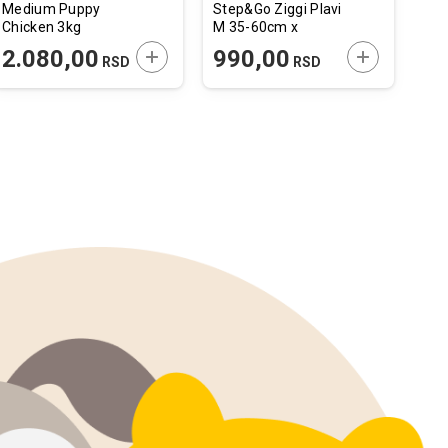
Medium Puppy
Step&Go Ziggi Plavi
Whi
Chicken 3kg
M 35-60cm x
Sta
20mm
 U KORPU
DODAJTE U KORPU
DODAJTE U 
2.080,00
990,00
1
RSD
RSD