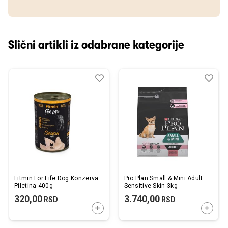
Slični artikli iz odabrane kategorije
Dodaj
Uporedi
Dod
Upo
u
u
listu
listu
želja
želj
Fitmin For Life Dog Konzerva
Pro Plan Small & Mini Adult
Piletina 400g
Sensitive Skin 3kg
320,00
3.740,00
RSD
RSD
DODAJTE U KORPU
DODAJ