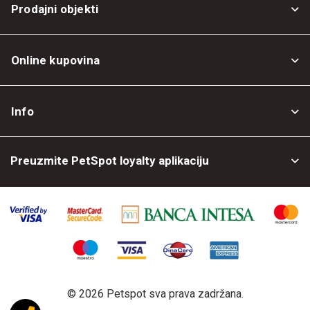
Prodajni objekti
Online kupovina
Opšti uslovi
Info
Politika privatnosti
O nama
Povrat robe
Preuzmite PetSpot loyalty aplikaciju
Prodajni objekti
Posao kod nas
©
2026 Petspot sva prava zadržana.