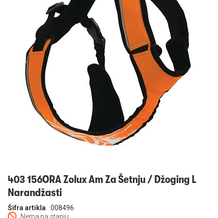
Prijavi se
403 156ORA Zolux Am Za Šetnju / Džoging L
Narandžasti
Šifra artikla
008496
Nema na stanju