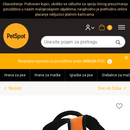
Obaveštenje: Poštovani kupci, ukoliko se odlučite za opciju ličnog preuzimanja
porudžbina u našim maloprodajnim objektima, neophodno je prethodno online
Psi
plaćanje isključivo platnim karticama.
Mačke
Korpa
Glodari
Ptice
Besplatna isporuka za porudžbine preko
4000.00
RSD.
Akvaristika
Hrana za pse
Hrana za mačke
Igračke za pse
Grebalice za mač
Teraristika
Nazad
Sve od Zolux
Brendovi
Blog
Lis
želj
Akcija!