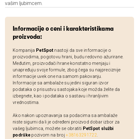
vašim ljubimcem.
Informacije o ceni i karakteristikama
proizvoda:
Kompanija
PetSpot
nastoji da sve informacije o
proizvodima, pogotovu hrani, budu redovno ažurirane.
Međutim, proizvođači hrane konstatno menjaju i
unapređuju svoje formule, zbog čega su najpreciznije
informacije uvek one na samom pakovanju.
Informacije sa ambalaže su jedini siguran izvor
podataka o prisustvu sastojaka koje možda želite da
izbegnete, kao i podataka o sastavu i hranljivim
vrednostima.
Ako nakon upoznavanja sa podacima sa ambalaže
niste sigurni da li je određeni proizvod dobar izbor za
vašeg ljubimca, možete se obratiti
PetSpot službi
podrške
pozivom na broj
+38163291722
.