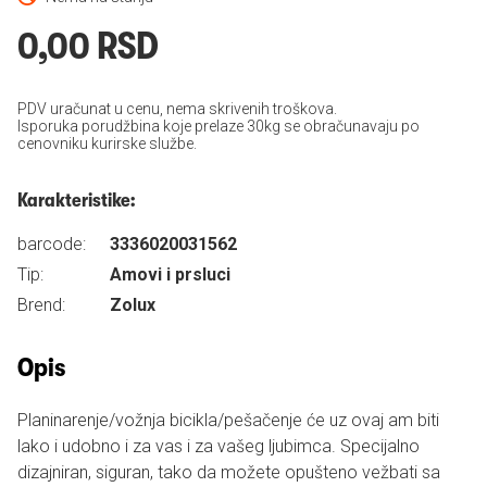
0,00 RSD
PDV uračunat u cenu, nema skrivenih troškova.
Isporuka porudžbina koje prelaze 30kg se obračunavaju po
cenovniku kurirske službe.
Karakteristike:
barcode:
3336020031562
Tip:
Amovi i prsluci
Brend:
Zolux
Opis
Planinarenje/vožnja bicikla/pešačenje će uz ovaj am biti
lako i udobno i za vas i za vašeg ljubimca. Specijalno
dizajniran, siguran, tako da možete opušteno vežbati sa