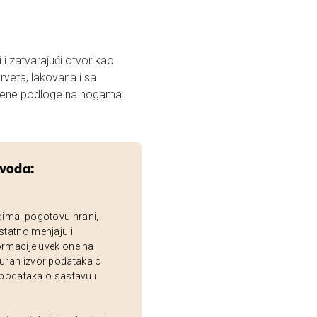
 i zatvarajući otvor kao
rveta, lakovana i sa
umene podloge na nogama.
zvoda:
dima, pogotovu hrani,
statno menjaju i
ormacije uvek one na
uran izvor podataka o
 podataka o sastavu i