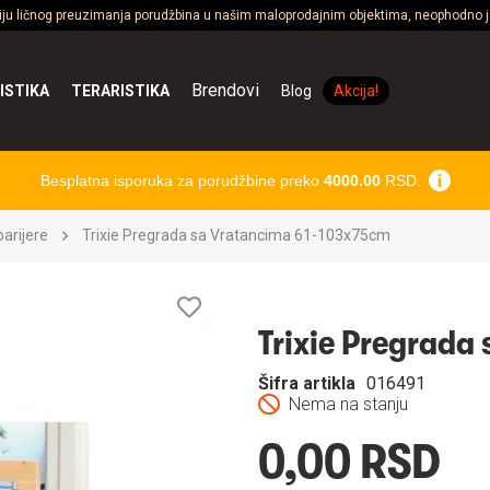
ciju ličnog preuzimanja porudžbina u našim maloprodajnim objektima, neophodno je
Brendovi
ISTIKA
TERARISTIKA
Blog
Akcija!
Besplatna isporuka za porudžbine preko
4000.00
RSD.
barijere
Trixie Pregrada sa Vratancima 61-103x75cm
Lista
želja
Trixie Pregrada
Šifra artikla
016491
Nema na stanju
0,00 RSD