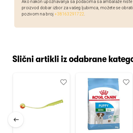
Ako nakon upoznavanja sa podacima sa ambalaže niste si
proizvod dobar izbor za vašeg ljubimca, možete se obrati
pozivom na broj
+38163291722
.
Slični artikli iz odabrane katego
odaj
poredi
Dodaj
Uporedi
Doda
Upor
u
u
istu
listu
listu
elja
želja
želja