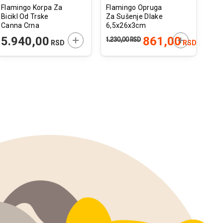
Flamingo Korpa Za
Flamingo Opruga
Fla
Bicikl Od Trske
Za Sušenje Dlake
Buv
Canna Crna
6,5x26x3cm
46,5x37,5x40.5cm
 U KORPU
DODAJTE U KORPU
DODAJTE U 
5.940,00
861,00
1.230,00
RSD
550
RSD
RSD