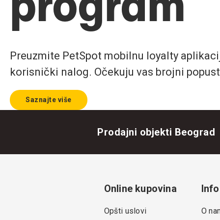
program
Preuzmite PetSpot mobilnu loyalty aplikaciju
korisnički nalog. Očekuju vas brojni popust
Saznajte više
Prodajni objekti Beograd
Online kupovina
Info
Opšti uslovi
O na