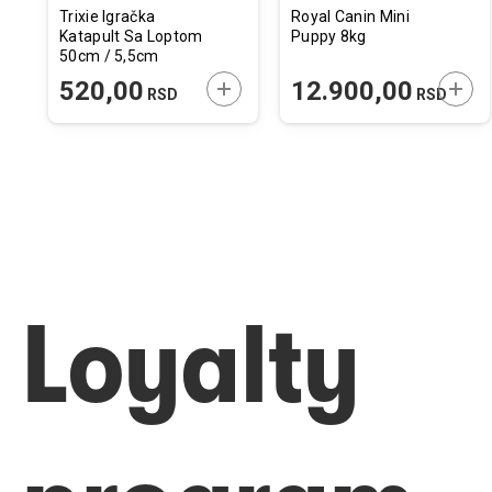
Trixie Igračka
Royal Canin Mini
Katapult Sa Loptom
Puppy 8kg
50cm / 5,5cm
ODAJTE U KORPU
DODAJTE U KORPU
DODA
520,00
12.900,00
RSD
RSD
Loyalty