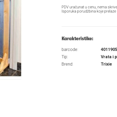
PDV uračunat u cenu, nema skrive
Isporuka porudžbina koje prelaze
Karakteristike:
barcode:
401190
Tip:
Vrata i 
Brend:
Trixie