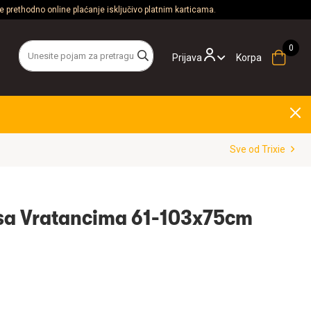
 prethodno online plaćanje isključivo platnim karticama.
Prijava
Korpa
Sve od Trixie
 sa Vratancima 61-103x75cm