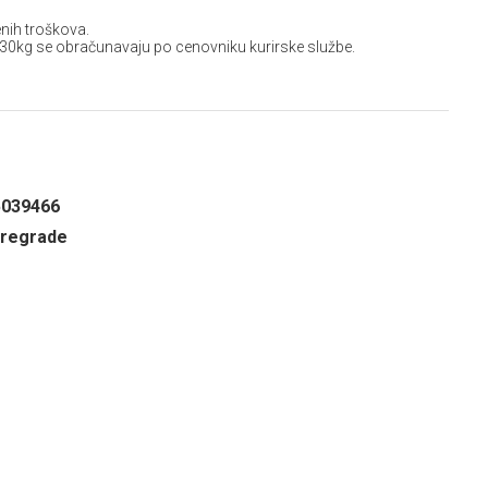
nih troškova.
 30kg se obračunavaju po cenovniku kurirske službe.
5039466
pregrade