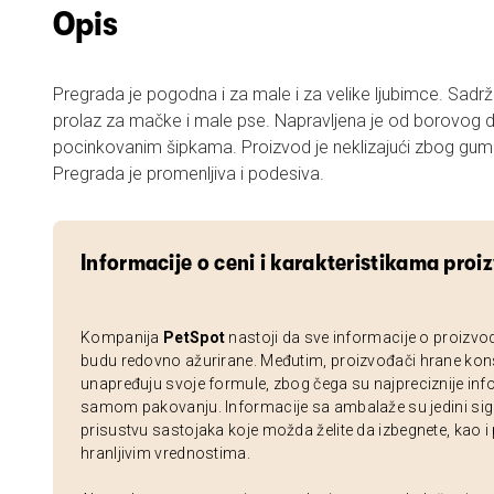
Opis
Pregrada je pogodna i za male i za velike ljubimce. Sadrži
prolaz za mačke i male pse. Napravljena je od borovog d
pocinkovanim šipkama. Proizvod je neklizajući zbog g
Pregrada je promenljiva i podesiva.
Informacije o ceni i karakteristikama proi
Kompanija
PetSpot
nastoji da sve informacije o proizvo
budu redovno ažurirane. Međutim, proizvođači hrane kon
unapređuju svoje formule, zbog čega su najpreciznije inf
samom pakovanju. Informacije sa ambalaže su jedini sig
prisustvu sastojaka koje možda želite da izbegnete, kao i
hranljivim vrednostima.