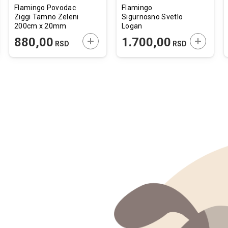
Flamingo Povodac
Flamingo
Ziggi Tamno Zeleni
Sigurnosno Svetlo
200cm x 20mm
Logan
JTE U KORPU
DODAJTE U KORPU
DODAJTE
880,00
1.700,00
RSD
RSD