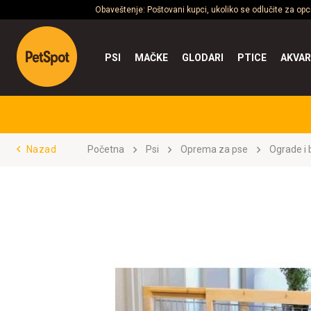
Obaveštenje: Poštovani kupci, ukoliko se odlučite za op
PSI
MAČKE
GLODARI
PTICE
AKVAR
Nazad
Početna
Psi
Oprema za pse
Ograde i 