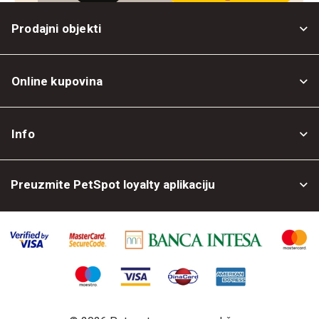
Prodajni objekti
Online kupovina
Opšti uslovi
Info
Politika privatnosti
O nama
Povrat robe
Preuzmite PetSpot loyalty aplikaciju
Prodajni objekti
Posao kod nas