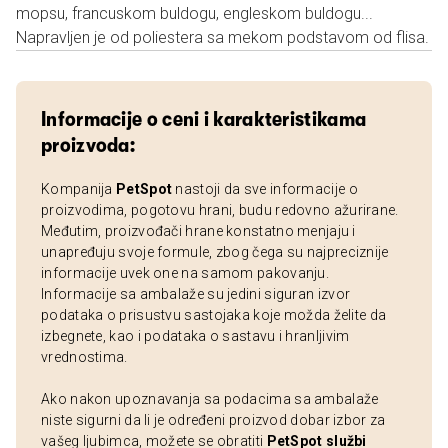
mopsu, francuskom buldogu, engleskom buldogu...
Napravljen je od poliestera sa mekom podstavom od flisa.
Informacije o ceni i karakteristikama
proizvoda:
Kompanija
PetSpot
nastoji da sve informacije o
proizvodima, pogotovu hrani, budu redovno ažurirane.
Međutim, proizvođači hrane konstatno menjaju i
unapređuju svoje formule, zbog čega su najpreciznije
informacije uvek one na samom pakovanju.
Informacije sa ambalaže su jedini siguran izvor
podataka o prisustvu sastojaka koje možda želite da
izbegnete, kao i podataka o sastavu i hranljivim
vrednostima.
Ako nakon upoznavanja sa podacima sa ambalaže
niste sigurni da li je određeni proizvod dobar izbor za
vašeg ljubimca, možete se obratiti
PetSpot službi