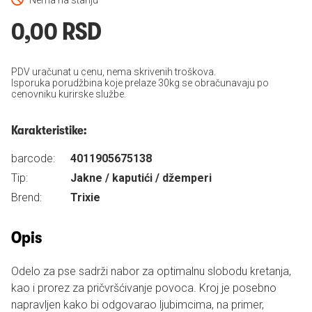
Nema na stanju
0,00 RSD
PDV uračunat u cenu, nema skrivenih troškova.
Isporuka porudžbina koje prelaze 30kg se obračunavaju po
cenovniku kurirske službe.
Karakteristike:
barcode:
4011905675138
Tip:
Jakne / kaputići / džemperi
Brend:
Trixie
Opis
Odelo za pse sadrži nabor za optimalnu slobodu kretanja,
kao i prorez za pričvršćivanje povoca. Kroj je posebno
napravljen kako bi odgovarao ljubimcima, na primer,