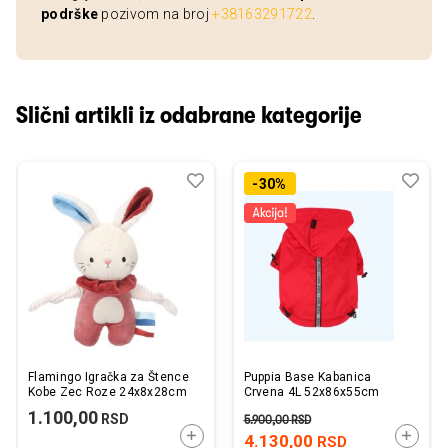
podrške
pozivom na broj
+38163291722
.
Slični artikli iz odabrane kategorije
Dodaj
Uporedi
Dod
Upo
-30%
u
u
listu
listu
želja
želj
Flamingo Igračka za Štence
Puppia Base Kabanica
Kobe Zec Roze 24x8x28cm
Crvena 4L 52x86x55cm
1.100,00
RSD
5.900,00
RSD
DODAJTE U KORPU
DODAJ
4.130,00
RSD