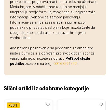
proizvodima, pogotovu hrani, budu redovno ažurirane.
Međutim, proizvođači hrane konstatno menjaju i
unapređuju svoje formule, zbog čega su najpreciznije
informacije uvek one na samom pakovanju.
Informacije sa ambalaže su jedini siguran izvor
podataka o prisustvu sastojaka koje možda želite da
izbegnete, kao i podataka o sastavu i hranljivim
vrednostima.
Ako nakon upoznavanja sa podacima sa ambalaže
niste sigurni da li je određeni proizvod dobar izbor za
vašeg ljubimca, možete se obratiti
PetSpot službi
podrške
pozivom na broj
+38163291722
.
Slični artikli iz odabrane kategorije
Dodaj
Uporedi
Dod
Upo
-50%
u
u