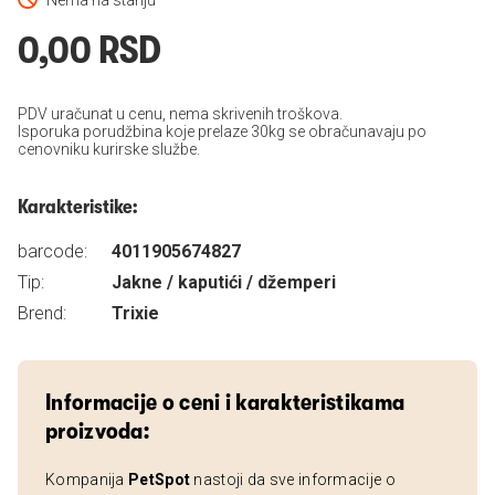
Nema na stanju
0,00 RSD
PDV uračunat u cenu, nema skrivenih troškova.
Isporuka porudžbina koje prelaze 30kg se obračunavaju po
cenovniku kurirske službe.
Karakteristike:
barcode:
4011905674827
Tip:
Jakne / kaputići / džemperi
Brend:
Trixie
Informacije o ceni i karakteristikama
proizvoda:
Kompanija
PetSpot
nastoji da sve informacije o