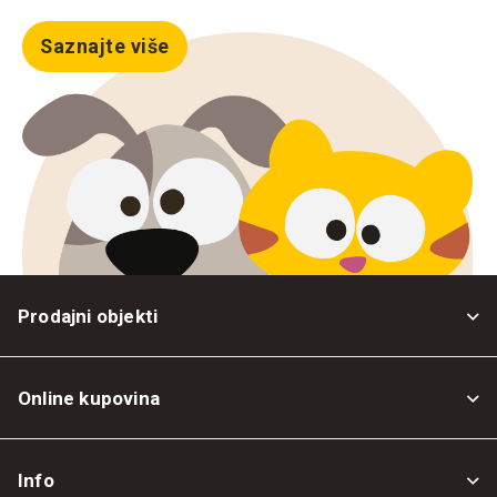
Saznajte više
Prodajni objekti
Online kupovina
Opšti uslovi
Info
Politika privatnosti