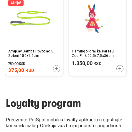
listu
listu
želja
želj
Amiplay Samba Povodac S
Flamingo Igračka Kareau
Zeleni 150x1,5cm
Zec Pink 22,5x7,5x36cm
1.350,00
RSD
750,00
RSD
DODAJTE U KORPU
DODAJ
375,00
RSD
Loyalty program
Preuzmite PetSpot mobilnu loyalty aplikaciju i registrujte
korisnički nalog. Očekuju vas brojni popusti i pogodnosti.