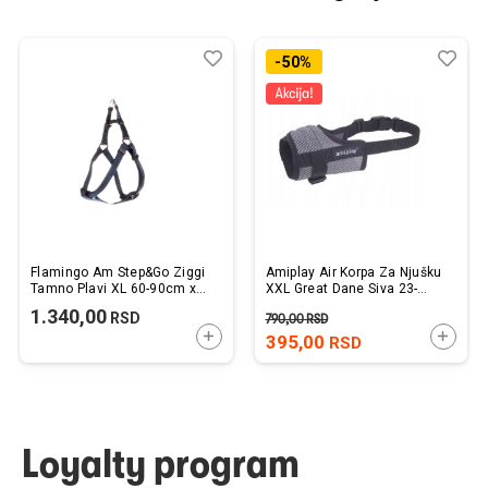
Dodaj
Uporedi
Dod
Upo
-50%
u
u
listu
listu
želja
želj
Flamingo Am Step&Go Ziggi
Amiplay Air Korpa Za Njušku
Tamno Plavi XL 60-90cm x
XXL Great Dane Siva 23-
25mm
30cm x 35-60cm
1.340,00
RSD
790,00
RSD
DODAJTE U KORPU
DODAJ
395,00
RSD
Loyalty program