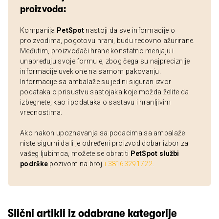
proizvoda:
Kompanija
PetSpot
nastoji da sve informacije o
proizvodima, pogotovu hrani, budu redovno ažurirane.
Međutim, proizvođači hrane konstatno menjaju i
unapređuju svoje formule, zbog čega su najpreciznije
informacije uvek one na samom pakovanju.
Informacije sa ambalaže su jedini siguran izvor
podataka o prisustvu sastojaka koje možda želite da
izbegnete, kao i podataka o sastavu i hranljivim
vrednostima.
Ako nakon upoznavanja sa podacima sa ambalaže
niste sigurni da li je određeni proizvod dobar izbor za
vašeg ljubimca, možete se obratiti
PetSpot službi
podrške
pozivom na broj
+38163291722
.
Slični artikli iz odabrane kategorije