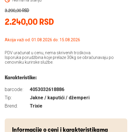
Nema na stanju
3.200,00 RSD
2.240,00 RSD
Akcija važi od: 01.08.2026 do: 15.08.2026
PDV uračunat u cenu, nema skrivenih troškova.
Isporuka porudžbina koje prelaze 30kg se obračunavaju po
cenovniku kurirske službe.
Karakteristike:
barcode:
4053032618886
Tip:
Jakne / kaputići / džemperi
Brend:
Trixie
Informacije o ceni i karakteristikama