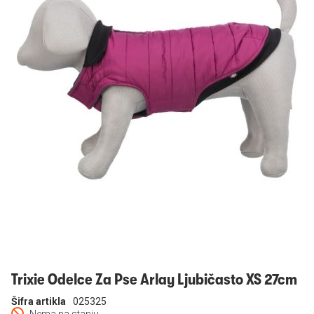
Prijavi se
Trixie Odelce Za Pse Arlay Ljubičasto XS 27cm
Šifra artikla
025325