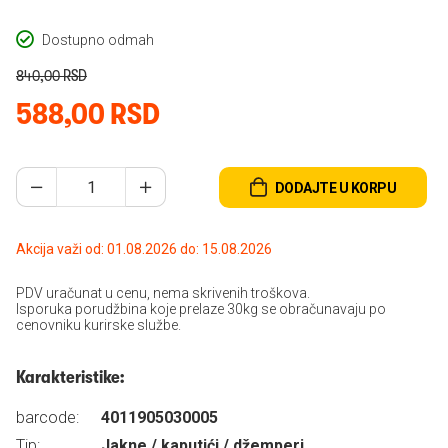
Dostupno odmah
840,00 RSD
588,00 RSD
DODAJTE U KORPU
Akcija važi od: 01.08.2026 do: 15.08.2026
PDV uračunat u cenu, nema skrivenih troškova.
Isporuka porudžbina koje prelaze 30kg se obračunavaju po
cenovniku kurirske službe.
Karakteristike:
barcode:
4011905030005
Tip:
Jakne / kaputići / džemperi