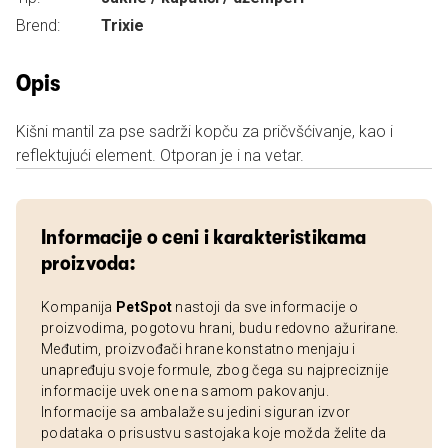
Brend:
Trixie
Opis
Kišni mantil za pse sadrži kopču za pričvšćivanje, kao i
reflektujući element. Otporan je i na vetar.
Informacije o ceni i karakteristikama
proizvoda:
Kompanija
PetSpot
nastoji da sve informacije o
proizvodima, pogotovu hrani, budu redovno ažurirane.
Međutim, proizvođači hrane konstatno menjaju i
unapređuju svoje formule, zbog čega su najpreciznije
informacije uvek one na samom pakovanju.
Informacije sa ambalaže su jedini siguran izvor
podataka o prisustvu sastojaka koje možda želite da