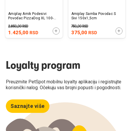
Amiplay Amik Podesivi
Amiplay Samba Povodac S
Povodac PizzaDog XL 100-
Sivi 150x1,5cm
200cm x 2,5cm
2.850,00
RSD
750,00
RSD
DODAJTE U KORPU
DODAJ
1.425,00
375,00
RSD
RSD
Loyalty program
Preuzmite PetSpot mobilnu loyalty aplikaciju i registrujte
korisnički nalog. Očekuju vas brojni popusti i pogodnosti.
Saznajte više