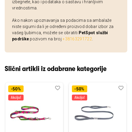
izbegnete, kao i podataka o sastavu i hranljivim
vrednostima.
Ako nakon upoznavanja sa podacima sa ambalaže
niste sigurni da li je određeni proizvod dobar izbor za
vašeg ljubimca, možete se obratiti
PetSpot službi
podrške
pozivom na broj
+38163291722
.
Slični artikli iz odabrane kategorije
Dodaj
Uporedi
Dod
Upo
-50%
-50%
u
u
listu
listu
želja
želj