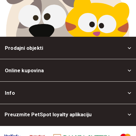
Prodajni objekti
Online kupovina
Opšti uslovi
Info
Politika privatnosti
O nama
Povrat robe
Preuzmite PetSpot loyalty aplikaciju
Prodajni objekti
Posao kod nas