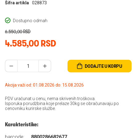
Šifra artikla
028873
Dostupno odmah
6.550,00 RSD
4.585,00 RSD
DODAJTE U KORPU
Akcija važi od: 01.08.2026 do: 15.08.2026
PDV uračunat u cenu, nema skrivenih troškova.
Isporuka porudžbina koje prelaze 30kg se obračunavaju po
cenovniku kurirske službe.
Karakteristike:
barcode:
8800286682677