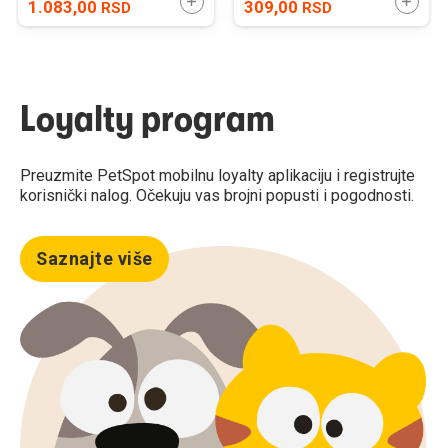
DODAJTE U KORPU
DODAJ
1.083,00
309,00
RSD
RSD
Loyalty program
Preuzmite PetSpot mobilnu loyalty aplikaciju i registrujte
korisnički nalog. Očekuju vas brojni popusti i pogodnosti.
Saznajte više