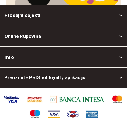
Prodajni objekti
Online kupovina
Opšti uslovi
Info
Politika privatnosti
O nama
Povrat robe
Preuzmite PetSpot loyalty aplikaciju
Prodajni objekti
Posao kod nas