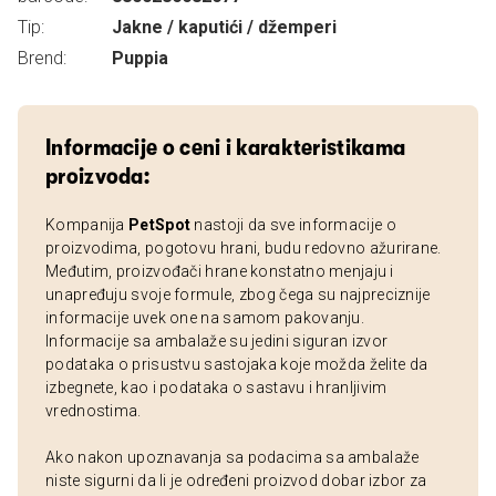
Tip:
Jakne / kaputići / džemperi
Brend:
Puppia
Informacije o ceni i karakteristikama
proizvoda:
Kompanija
PetSpot
nastoji da sve informacije o
proizvodima, pogotovu hrani, budu redovno ažurirane.
Međutim, proizvođači hrane konstatno menjaju i
unapređuju svoje formule, zbog čega su najpreciznije
informacije uvek one na samom pakovanju.
Informacije sa ambalaže su jedini siguran izvor
podataka o prisustvu sastojaka koje možda želite da
izbegnete, kao i podataka o sastavu i hranljivim
vrednostima.
Ako nakon upoznavanja sa podacima sa ambalaže
niste sigurni da li je određeni proizvod dobar izbor za