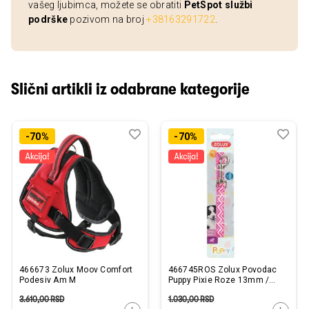
vašeg ljubimca, možete se obratiti
PetSpot službi
podrške
pozivom na broj
+38163291722
.
Slični artikli iz odabrane kategorije
Dodaj
Uporedi
Dod
Upo
-70%
-70%
u
u
listu
listu
želja
želj
466673 Zolux Moov Comfort
466745ROS Zolux Povodac
Podesiv Am M
Puppy Pixie Roze 13mm /
1,2m
3.610,00
RSD
1.030,00
RSD