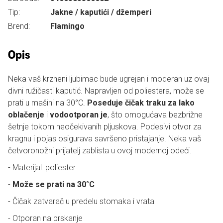
Tip:
Jakne / kaputići / džemperi
Brend:
Flamingo
Opis
Neka vaš krzneni ljubimac bude ugrejan i moderan uz ovaj
divni ružičasti kaputić. Napravljen od poliestera, može se
prati u mašini na 30°C.
Poseduje čičak traku za lako
oblačenje
i
vodootporan je
, što omogućava bezbrižne
šetnje tokom neočekivanih pljuskova. Podesivi otvor za
kragnu i pojas osigurava savršeno pristajanje. Neka vaš
četvoronožni prijatelj zablista u ovoj modernoj odeći.
- Materijal: poliester
-
Može se prati na 30°C
- Čičak zatvarač u predelu stomaka i vrata
- Otporan na prskanje