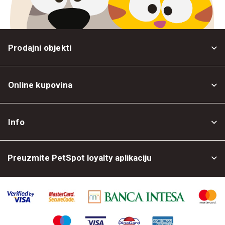
Prodajni objekti
Online kupovina
Opšti uslovi
Info
Politika privatnosti
O nama
Povrat robe
Preuzmite PetSpot loyalty aplikaciju
Prodajni objekti
Posao kod nas