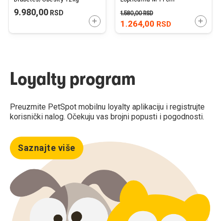
9.980,00
RSD
1.580,00
RSD
DODAJTE U KORPU
DODAJ
1.264,00
RSD
Loyalty program
Preuzmite PetSpot mobilnu loyalty aplikaciju i registrujte
korisnički nalog. Očekuju vas brojni popusti i pogodnosti.
Saznajte više