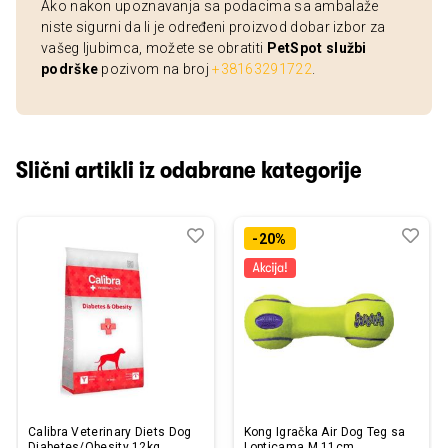
Ako nakon upoznavanja sa podacima sa ambalaže
niste sigurni da li je određeni proizvod dobar izbor za
vašeg ljubimca, možete se obratiti
PetSpot službi
podrške
pozivom na broj
+38163291722
.
Slični artikli iz odabrane kategorije
Dodaj
Uporedi
Dod
Upo
-20%
u
u
listu
listu
želja
želj
Calibra Veterinary Diets Dog
Kong Igračka Air Dog Teg sa
Diabetes/Obesity 12kg
Lopticama M 11cm