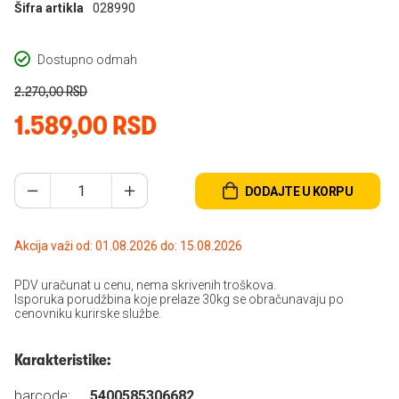
Šifra artikla
028990
Dostupno odmah
2.270,00 RSD
1.589,00 RSD
DODAJTE U KORPU
Akcija važi od: 01.08.2026 do: 15.08.2026
PDV uračunat u cenu, nema skrivenih troškova.
Isporuka porudžbina koje prelaze 30kg se obračunavaju po
cenovniku kurirske službe.
Karakteristike:
barcode:
5400585306682