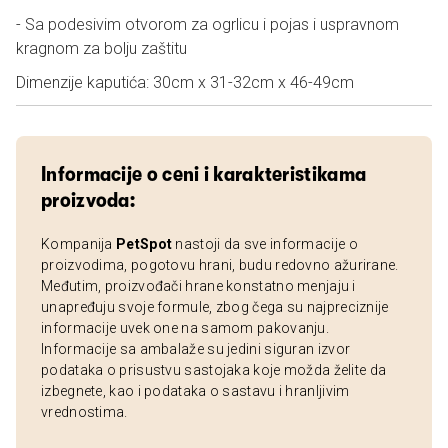
- Sa podesivim otvorom za ogrlicu i pojas i uspravnom
kragnom za bolju zaštitu
Dimenzije kaputića: 30cm x 31-32cm x 46-49cm
Informacije o ceni i karakteristikama
proizvoda:
Kompanija
PetSpot
nastoji da sve informacije o
proizvodima, pogotovu hrani, budu redovno ažurirane.
Međutim, proizvođači hrane konstatno menjaju i
unapređuju svoje formule, zbog čega su najpreciznije
informacije uvek one na samom pakovanju.
Informacije sa ambalaže su jedini siguran izvor
podataka o prisustvu sastojaka koje možda želite da
izbegnete, kao i podataka o sastavu i hranljivim
vrednostima.