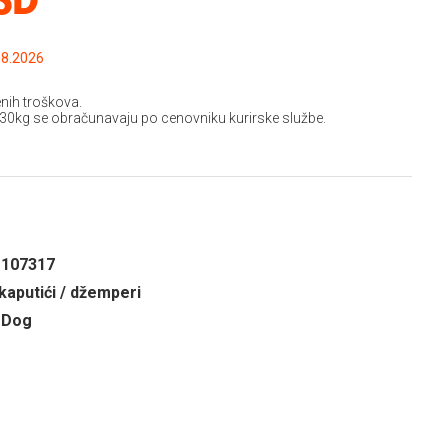
.2026 do: 15.08.2026
nih troškova.
 30kg se obračunavaju po cenovniku kurirske službe.
1107317
kaputići / džemperi
 Dog