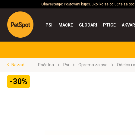
Obaveštenje: Poštovani kupci, ukoliko se odlučite za op
PSI
MAČKE
GLODARI
PTICE
AKVAR
Nazad
Početna
Psi
Oprema za pse
Odelca i 
-30%