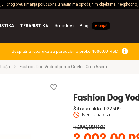
ciju ličnog preuzimanja porudžbina u našim maloprodajnim objektima, neophodno je
Brendovi
ISTIKA
TERARISTIKA
Blog
Akcija!
Besplatna isporuka za porudžbine preko
4000.00
RSD.
obuća
Fashion Dog Vodootporno Odelce Crno 65cm
Lista
želja
Fashion Dog Vo
Šifra artikla
022509
Nema na stanju
4.290,00 RSD
3.003,00 R