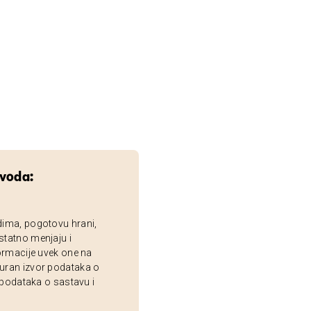
zvoda:
dima, pogotovu hrani,
statno menjaju i
ormacije uvek one na
uran izvor podataka o
 podataka o sastavu i