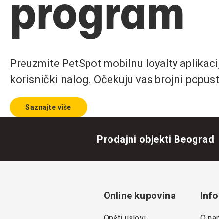
program
Preuzmite PetSpot mobilnu loyalty aplikaciju
korisnički nalog. Očekuju vas brojni popust
Saznajte više
Prodajni objekti Beograd
Online kupovina
Info
Opšti uslovi
O na