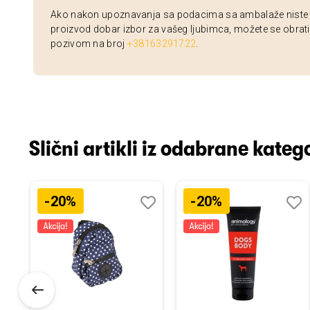
Ako nakon upoznavanja sa podacima sa ambalaže niste si
proizvod dobar izbor za vašeg ljubimca, možete se obrati
pozivom na broj
+38163291722
.
Slični artikli iz odabrane katego
-20%
-20%
odaj
poredi
Dodaj
Uporedi
Doda
Upor
u
u
istu
listu
listu
elja
želja
želja