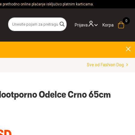
 prethodno online plaćanje isključivo platnim karticama.
Prijava
Korpa
Sve od Fashion Dog
dootporno Odelce Crno 65cm
SD