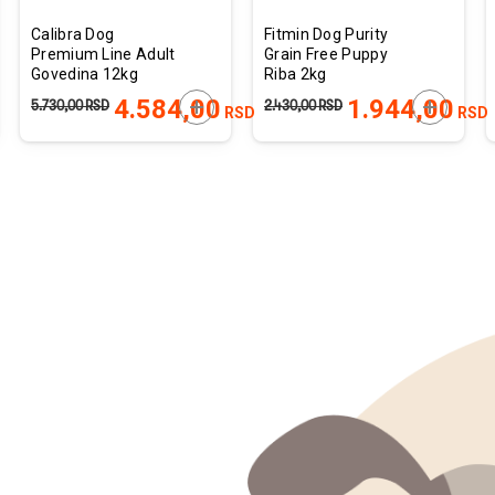
Calibra Dog
Fitmin Dog Purity
Premium Line Adult
Grain Free Puppy
Govedina 12kg
Riba 2kg
JTE U KORPU
DODAJTE U KORPU
DODAJTE
4.584,00
1.944,00
5.730,00
RSD
2.430,00
RSD
RSD
RSD