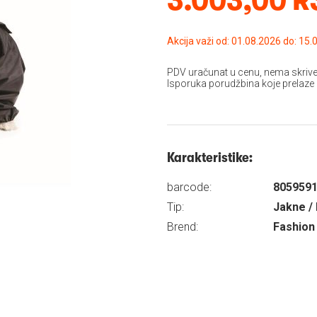
Akcija važi od: 01.08
PDV uračunat u cenu, nema skrive
Isporuka porudžbina koje prelaze
Karakteristike:
barcode:
805959
Tip:
Jakne / 
Brend:
Fashion