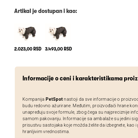
Artikal je dostupan i kao:
2.023,00 RSD
3.493,00 RSD
Informacije o ceni i karakteristikama proi
Kompanija
PetSpot
nastoji da sve informacije o proizvo
budu redovno ažurirane. Međutim, proizvođači hrane kon
unapređuju svoje formule, zbog čega su najpreciznije inf
samom pakovanju. Informacije sa ambalaže su jedini sig
prisustvu sastojaka koje možda želite da izbegnete, kao i
hranljivim vrednostima.