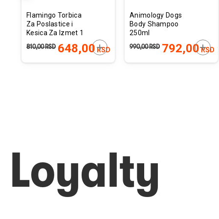
Flamingo Torbica
Animology Dogs
Za Poslastice i
Body Shampoo
Kesica Za Izmet 1
250ml
Rolna Plava
ODAJTE U KORPU
DODAJTE U KORPU
DODA
648,00
792,00
810,00
RSD
990,00
RSD
D
RSD
RSD
8x5x12cm
Loyalty