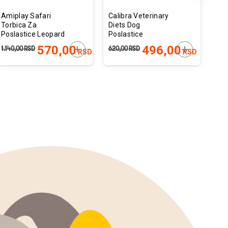
Amiplay Safari
Calibra Veterinary
Fit
Torbica Za
Diets Dog
Par
Poslastice Leopard
Poslastice
Za 
8x6x10cm
Hypoallergenic
 U KORPU
DODAJTE U KORPU
DODAJTE U 
570,00
496,00
1.140,00
RSD
620,00
RSD
520
RSD
RSD
120g