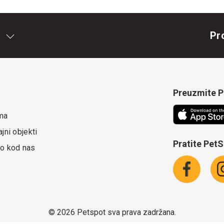
Pr
Preuzmite Pe
ma
jni objekti
Pratite Pet
o kod nas
©
2026 Petspot sva prava zadržana.