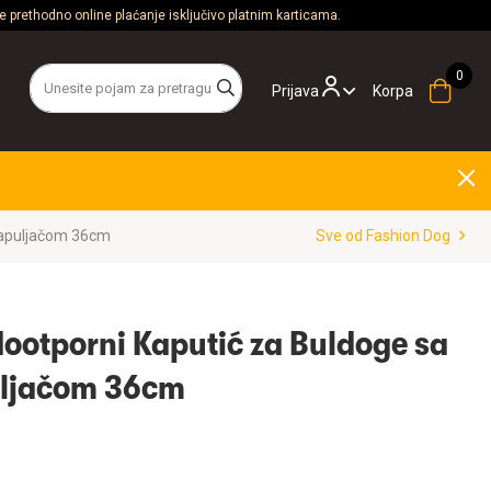
 prethodno online plaćanje isključivo platnim karticama.
Prijava
Korpa
Kapuljačom 36cm
Sve od Fashion Dog
ootporni Kaputić za Buldoge sa
uljačom 36cm