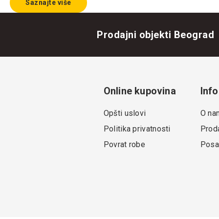
Saznajte više
Prodajni objekti Beograd
Online kupovina
Info
Opšti uslovi
O na
Politika privatnosti
Proda
Povrat robe
Posa