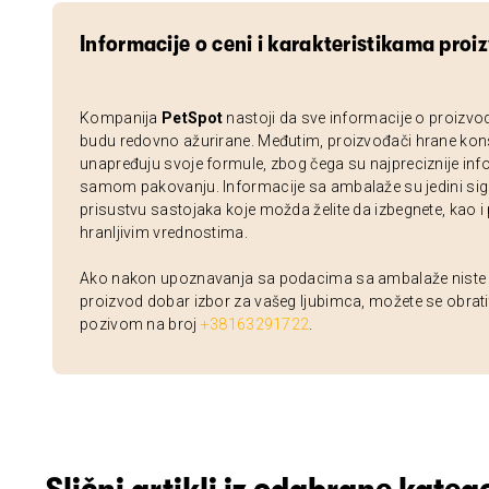
Informacije o ceni i karakteristikama proi
Kompanija
PetSpot
nastoji da sve informacije o proizvo
budu redovno ažurirane. Međutim, proizvođači hrane kon
unapređuju svoje formule, zbog čega su najpreciznije inf
samom pakovanju. Informacije sa ambalaže su jedini sig
prisustvu sastojaka koje možda želite da izbegnete, kao i
hranljivim vrednostima.
Ako nakon upoznavanja sa podacima sa ambalaže niste si
proizvod dobar izbor za vašeg ljubimca, možete se obrati
pozivom na broj
+38163291722
.