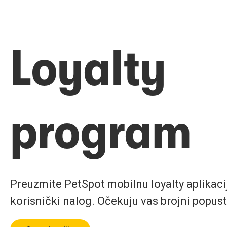
Loyalty
program
Preuzmite PetSpot mobilnu loyalty aplikaciju
korisnički nalog. Očekuju vas brojni popust