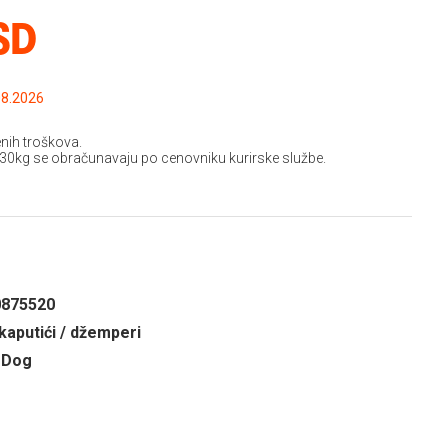
SD
.2026 do: 15.08.2026
nih troškova.
 30kg se obračunavaju po cenovniku kurirske službe.
0875520
kaputići / džemperi
 Dog