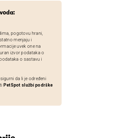
zvoda:
dima, pogotovu hrani,
statno menjaju i
ormacije uvek one na
uran izvor podataka o
 podataka o sastavu i
gurni da li je određeni
ti
PetSpot službi podrške