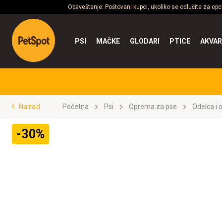
Obaveštenje: Poštovani kupci, ukoliko se odlučite za op
PSI
MAČKE
GLODARI
PTICE
AKVAR
Nazad
Početna
Psi
Oprema za pse
Odelca i 
-30%