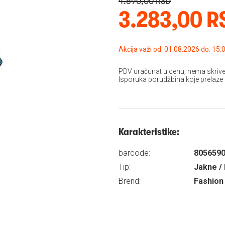
4.690,00 RSD
3.283,00 R
Akcija važi od: 01.08
PDV uračunat u cenu, nema skrive
Isporuka porudžbina koje prelaze
Karakteristike:
barcode:
805659
Tip:
Jakne / 
Brend:
Fashion