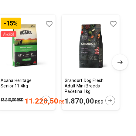
-15%
Dodaj
Uporedi
Dodaj
Uporedi
u
u
listu
listu
želja
želja
Acana Heritage
Grandorf Dog Fresh
Cal
Senior 11,4kg
Adult Mini Breeds
Die
Pačetina 1kg
Pos
Sup
 U KORPU
DODAJTE U KORPU
DODAJTE U 
11.228,50
1.870,00
6
13.210,00
RSD
RSD
RSD