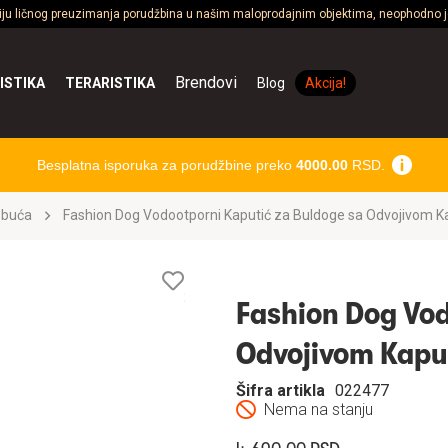
ciju ličnog preuzimanja porudžbina u našim maloprodajnim objektima, neophodno je
Brendovi
ISTIKA
TERARISTIKA
Blog
Akcija!
Besplatna isporuka za porudžbine preko
4000.00
RSD.
obuća
Fashion Dog Vodootporni Kaputić za Buldoge sa Odvojivom 
Lista
želja
Fashion Dog Vod
Odvojivom Kap
Šifra artikla
022477
Nema na stanju