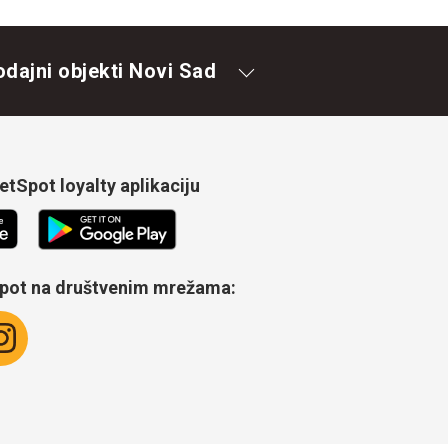
odajni objekti Novi Sad
tSpot loyalty aplikaciju
Spot na društvenim mrežama: