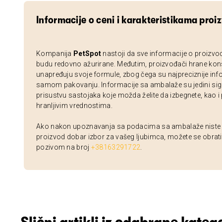
Informacije o ceni i karakteristikama proi
Kompanija
PetSpot
nastoji da sve informacije o proizvo
budu redovno ažurirane. Međutim, proizvođači hrane kon
unapređuju svoje formule, zbog čega su najpreciznije inf
samom pakovanju. Informacije sa ambalaže su jedini sig
prisustvu sastojaka koje možda želite da izbegnete, kao i
hranljivim vrednostima.
Ako nakon upoznavanja sa podacima sa ambalaže niste si
proizvod dobar izbor za vašeg ljubimca, možete se obrati
pozivom na broj
+38163291722
.