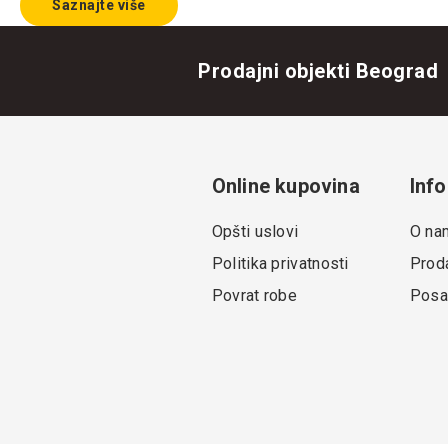
Saznajte više
Prodajni objekti Beograd
Online kupovina
Info
Opšti uslovi
O na
Politika privatnosti
Proda
Povrat robe
Posa