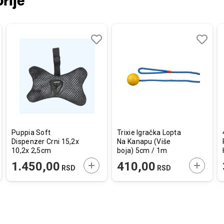
rije
aj
redi
Dodaj
Uporedi
Dodaj
Uporedi
u
u
listu
listu
a
želja
želja
Puppia Soft
Trixie Igračka Lopta
Dispenzer Crni 15,2x
Na Kanapu (Više
10,2x 2,5cm
boja) 5cm / 1m
AJTE U KORPU
DODAJTE U KORPU
DODAJT
1.450,00
410,00
RSD
RSD