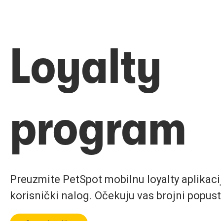
Loyalty
program
Preuzmite PetSpot mobilnu loyalty aplikaciju
korisnički nalog. Očekuju vas brojni popust