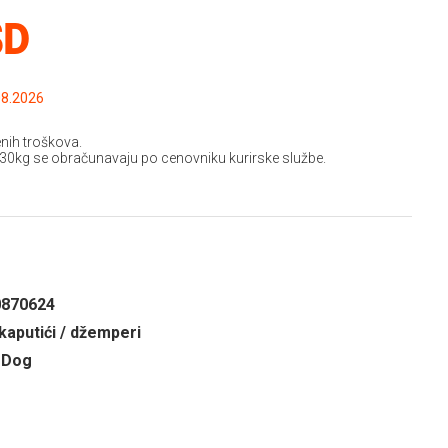
SD
.2026 do: 15.08.2026
nih troškova.
 30kg se obračunavaju po cenovniku kurirske službe.
0870624
kaputići / džemperi
 Dog