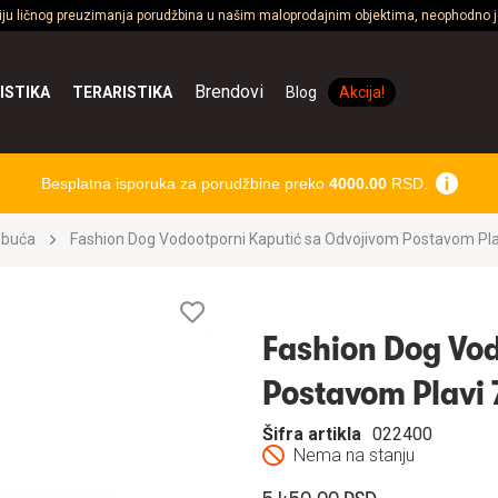
ciju ličnog preuzimanja porudžbina u našim maloprodajnim objektima, neophodno je
Brendovi
ISTIKA
TERARISTIKA
Blog
Akcija!
Besplatna isporuka za porudžbine preko
4000.00
RSD.
obuća
Fashion Dog Vodootporni Kaputić sa Odvojivom Postavom Pl
Lista
želja
Fashion Dog Vod
Postavom Plavi
Šifra artikla
022400
Nema na stanju