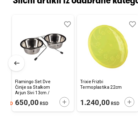
Slični artikli iz odabrane katego
Dodaj
Uporedi
Dodaj
Uporedi
Dod
Upo
u
u
u
listu
listu
listu
želja
želja
želj
Flamingo Set Dve
Trixie Frizbi
Činije sa Stalkom
Termoplastika 22cm
Arjun Sivi 13cm /
2x380ml
ODAJTE U KORPU
DODAJTE U KORPU
DOD
0
650,00
1.240,00
RSD
RSD
RSD