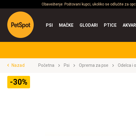
Obaveštenje: Poštovani kupci, ukoliko se odlučite za op
PSI
MAČKE
GLODARI
PTICE
AKVAR
Nazad
Početna
Psi
Oprema za pse
Odelca i 
-30%