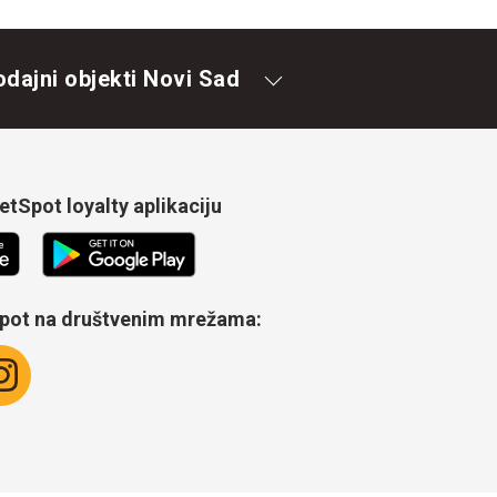
odajni objekti Novi Sad
tSpot loyalty aplikaciju
Spot na društvenim mrežama: