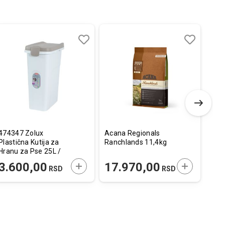
Dodaj
Uporedi
Dodaj
Uporedi
u
u
listu
listu
želja
želja
474347 Zolux
Acana Regionals
Fla
Plastična Kutija za
Ranchlands 11,4kg
Ogrl
Hranu za Pse 25L /
Plav
39x24x51cm
E U KORPU
DODAJTE U KORPU
DODAJTE U
3.600,00
17.970,00
83
RSD
RSD