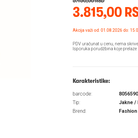
5.450,00 RSD
3.815,00 R
Akcija važi od: 01.08
PDV uračunat u cenu, nema skrive
Isporuka porudžbina koje prelaze
Karakteristike:
barcode:
805659
Tip:
Jakne / 
Brend:
Fashion