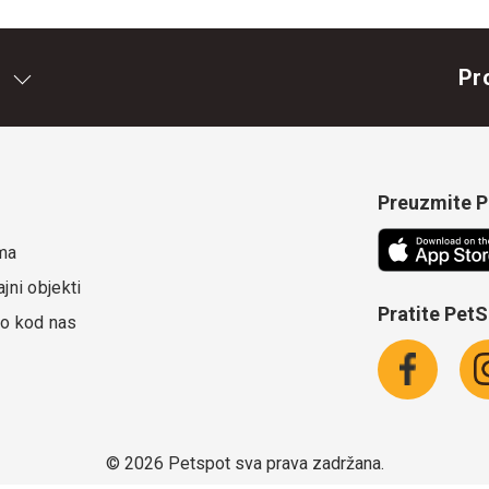
Pr
Preuzmite Pe
ma
jni objekti
Pratite Pet
o kod nas
©
2026 Petspot sva prava zadržana.