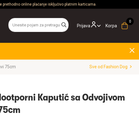
 prethodno online plaćanje isključivo platnim karticama.
Prijava
Korpa
avi 75cm
Sve od Fashion Dog
ootporni Kaputić sa Odvojivom
 75cm