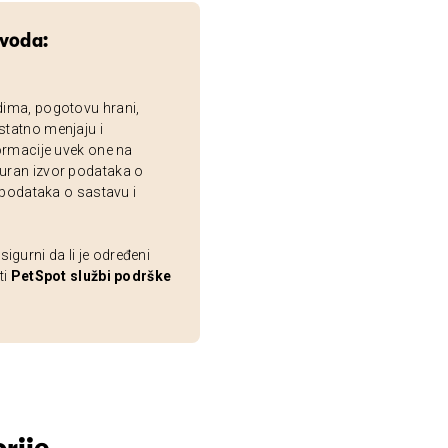
zvoda:
dima, pogotovu hrani,
statno menjaju i
ormacije uvek one na
uran izvor podataka o
 podataka o sastavu i
gurni da li je određeni
ti
PetSpot službi podrške