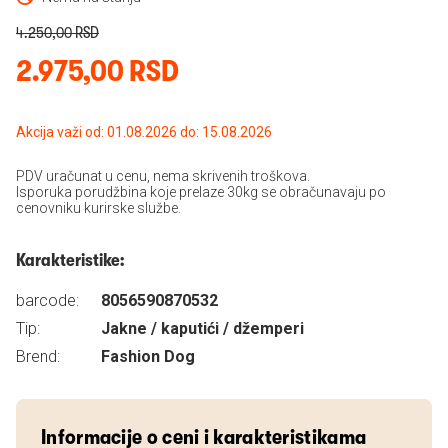
4.250,00 RSD
2.975,00 RSD
Akcija važi od: 01.08.2026 do: 15.08.2026
PDV uračunat u cenu, nema skrivenih troškova.
Isporuka porudžbina koje prelaze 30kg se obračunavaju po
cenovniku kurirske službe.
Karakteristike:
barcode:
8056590870532
Tip:
Jakne / kaputići / džemperi
Brend:
Fashion Dog
Informacije o ceni i karakteristikama