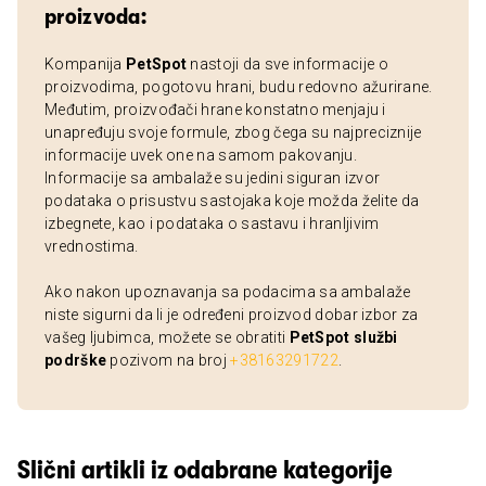
proizvoda:
Kompanija
PetSpot
nastoji da sve informacije o
proizvodima, pogotovu hrani, budu redovno ažurirane.
Međutim, proizvođači hrane konstatno menjaju i
unapređuju svoje formule, zbog čega su najpreciznije
informacije uvek one na samom pakovanju.
Informacije sa ambalaže su jedini siguran izvor
podataka o prisustvu sastojaka koje možda želite da
izbegnete, kao i podataka o sastavu i hranljivim
vrednostima.
Ako nakon upoznavanja sa podacima sa ambalaže
niste sigurni da li je određeni proizvod dobar izbor za
vašeg ljubimca, možete se obratiti
PetSpot službi
podrške
pozivom na broj
+38163291722
.
Slični artikli iz odabrane kategorije