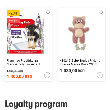
Dodaj
Uporedi
Dod
Upo
-20%
u
u
listu
listu
želja
želj
Flamingo Prostirka za
480215 Zolux Buddy Plišana
Štence Pady Lavander L
Igračka Mačka Roze 29cm
90x60cm / 20 kom.
1.030,00
RSD
1.750,00
RSD
DODAJTE U KORPU
DODAJ
1.400,00
RSD
Loyalty program