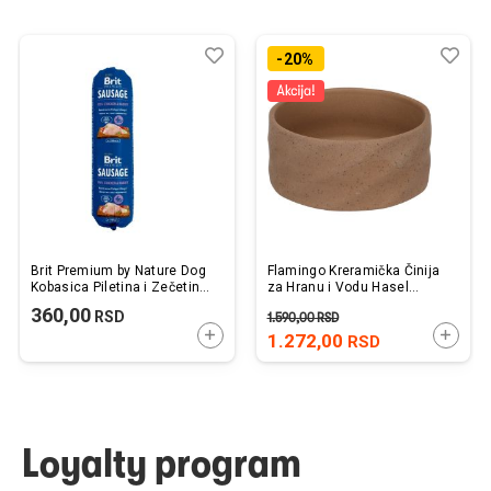
Dodaj
Uporedi
Dod
Upo
-20%
u
u
listu
listu
želja
želj
Brit Premium by Nature Dog
Flamingo Kreramička Činija
Kobasica Piletina i Zečetina
za Hranu i Vodu Hasel
800g
Tamno Braon
360,00
RSD
1.590,00
RSD
15,5x6,5x15,5cm / 700ml
DODAJTE U KORPU
DODAJ
1.272,00
RSD
Loyalty program