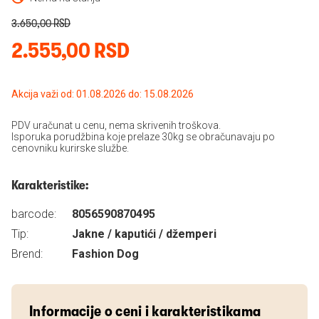
3.650,00 RSD
2.555,00 RSD
Akcija važi od: 01.08.2026 do: 15.08.2026
PDV uračunat u cenu, nema skrivenih troškova.
Isporuka porudžbina koje prelaze 30kg se obračunavaju po
cenovniku kurirske službe.
Karakteristike:
barcode:
8056590870495
Tip:
Jakne / kaputići / džemperi
Brend:
Fashion Dog
Informacije o ceni i karakteristikama