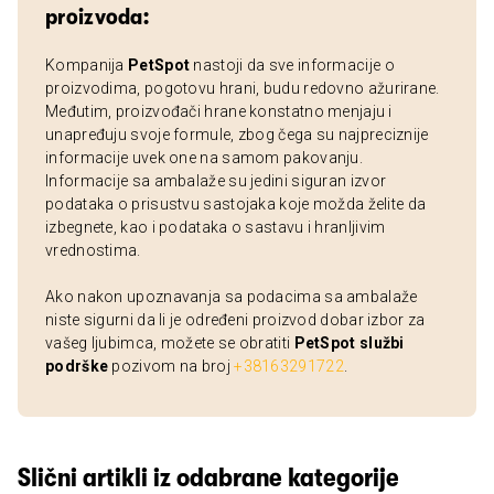
proizvoda:
Kompanija
PetSpot
nastoji da sve informacije o
proizvodima, pogotovu hrani, budu redovno ažurirane.
Međutim, proizvođači hrane konstatno menjaju i
unapređuju svoje formule, zbog čega su najpreciznije
informacije uvek one na samom pakovanju.
Informacije sa ambalaže su jedini siguran izvor
podataka o prisustvu sastojaka koje možda želite da
izbegnete, kao i podataka o sastavu i hranljivim
vrednostima.
Ako nakon upoznavanja sa podacima sa ambalaže
niste sigurni da li je određeni proizvod dobar izbor za
vašeg ljubimca, možete se obratiti
PetSpot službi
podrške
pozivom na broj
+38163291722
.
Slični artikli iz odabrane kategorije