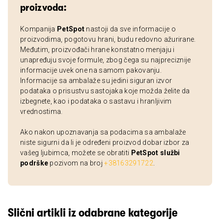
proizvoda:
Kompanija
PetSpot
nastoji da sve informacije o
proizvodima, pogotovu hrani, budu redovno ažurirane.
Međutim, proizvođači hrane konstatno menjaju i
unapređuju svoje formule, zbog čega su najpreciznije
informacije uvek one na samom pakovanju.
Informacije sa ambalaže su jedini siguran izvor
podataka o prisustvu sastojaka koje možda želite da
izbegnete, kao i podataka o sastavu i hranljivim
vrednostima.
Ako nakon upoznavanja sa podacima sa ambalaže
niste sigurni da li je određeni proizvod dobar izbor za
vašeg ljubimca, možete se obratiti
PetSpot službi
podrške
pozivom na broj
+38163291722
.
Slični artikli iz odabrane kategorije