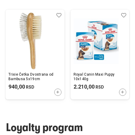
Dodaj
Uporedi
Dod
Upo
u
u
listu
listu
želja
želj
Trixie Četka Dvostrana od
Royal Canin Maxi Puppy
Bambusa 5x19cm
10x140g
940,00
2.210,00
RSD
RSD
DODAJTE U KORPU
DODAJ
Loyalty program