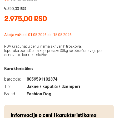
4.250,00 RSD
2.975,00 RSD
Akcija važi od: 01.08.2026 do: 15.08.2026
PDV uračunat u cenu, nema skrivenih troškova.
Isporuka porudžbina koje prelaze 30kg se obračunavaju po
cenovniku kurirske službe.
Karakteristike:
barcode:
8059591102374
Tip:
Jakne / kaputići / džemperi
Brend:
Fashion Dog
Informacije o ceni i karakteristikama