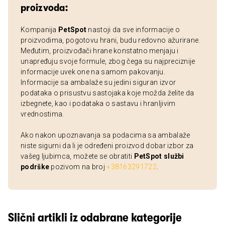
proizvoda:
Kompanija
PetSpot
nastoji da sve informacije o
proizvodima, pogotovu hrani, budu redovno ažurirane.
Međutim, proizvođači hrane konstatno menjaju i
unapređuju svoje formule, zbog čega su najpreciznije
informacije uvek one na samom pakovanju.
Informacije sa ambalaže su jedini siguran izvor
podataka o prisustvu sastojaka koje možda želite da
izbegnete, kao i podataka o sastavu i hranljivim
vrednostima.
Ako nakon upoznavanja sa podacima sa ambalaže
niste sigurni da li je određeni proizvod dobar izbor za
vašeg ljubimca, možete se obratiti
PetSpot službi
podrške
pozivom na broj
+38163291722
.
Slični artikli iz odabrane kategorije