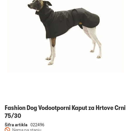
Prijavi se
Fashion Dog Vodootporni Kaput za Hrtove Crni
75/30
Šifra artikla
022496
Nema na stanju