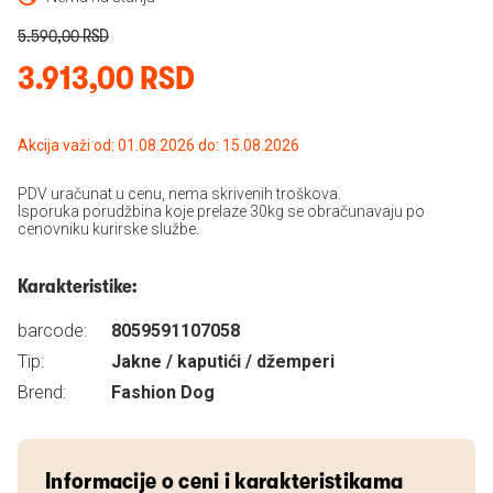
5.590,00 RSD
3.913,00 RSD
Akcija važi od: 01.08.2026 do: 15.08.2026
PDV uračunat u cenu, nema skrivenih troškova.
Isporuka porudžbina koje prelaze 30kg se obračunavaju po
cenovniku kurirske službe.
Karakteristike:
barcode:
8059591107058
Tip:
Jakne / kaputići / džemperi
Brend:
Fashion Dog
Informacije o ceni i karakteristikama