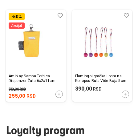
Dodaj
Uporedi
Dod
Upo
-50%
u
u
listu
listu
želja
želj
Amiplay Samba Torbica
Flamingo Igračka Lopta na
Dispenzer Žuta 6x2x11cm
Konopcu Rula Više Boja 5cm
390,00
RSD
510,00
RSD
DODAJTE U KORPU
DODAJ
255,00
RSD
Loyalty program