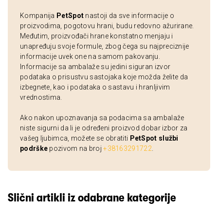
Kompanija
PetSpot
nastoji da sve informacije o
proizvodima, pogotovu hrani, budu redovno ažurirane.
Međutim, proizvođači hrane konstatno menjaju i
unapređuju svoje formule, zbog čega su najpreciznije
informacije uvek one na samom pakovanju.
Informacije sa ambalaže su jedini siguran izvor
podataka o prisustvu sastojaka koje možda želite da
izbegnete, kao i podataka o sastavu i hranljivim
vrednostima.
Ako nakon upoznavanja sa podacima sa ambalaže
niste sigurni da li je određeni proizvod dobar izbor za
vašeg ljubimca, možete se obratiti
PetSpot službi
podrške
pozivom na broj
+38163291722
.
Slični artikli iz odabrane kategorije