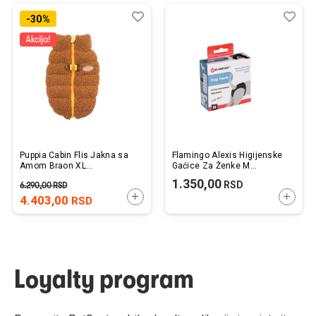
Dodaj
Uporedi
Dod
Upo
-30%
u
u
listu
listu
želja
želj
Puppia Cabin Flis Jakna sa
Flamingo Alexis Higijenske
Amom Braon XL
Gaćice Za Ženke M
38x60x39cm
2,5x9x18cm
1.350,00
RSD
6.290,00
RSD
DODAJTE U KORPU
DODAJ
4.403,00
RSD
Loyalty program