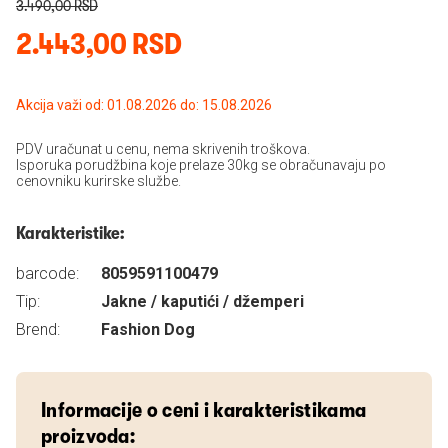
3.490,00 RSD
2.443,00 RSD
Akcija važi od: 01.08.2026 do: 15.08.2026
PDV uračunat u cenu, nema skrivenih troškova.
Isporuka porudžbina koje prelaze 30kg se obračunavaju po
cenovniku kurirske službe.
Karakteristike:
barcode:
8059591100479
Tip:
Jakne / kaputići / džemperi
Brend:
Fashion Dog
Informacije o ceni i karakteristikama
proizvoda: