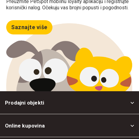
Preuzmite PetSpot mobilnu loyalty aplikaciju i registrujte
korisnički nalog. Očekuju vas brojni popusti i pogodnosti.
Saznajte više
Prodajni objekti
Online kupovina