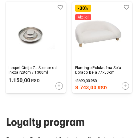
Dodaj
Uporedi
Dod
Upo
-30%
u
u
listu
listu
želja
želj
Leopet Činija Za Štence od
Flamingo Polukružna Sofa
Inoxa r28cm / 1300ml
Dorado Bela 77x50cm
1.150,00
RSD
12.490,00
RSD
DODAJTE U KORPU
DODAJ
8.743,00
RSD
Loyalty program