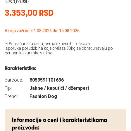
4.790,00 RSD
3.353,00 RSD
Akcija važi od: 01.08.2026 do: 15.08.2026
PDV uračunat u cenu, nema skrivenih troškova.
Isporuka porudžbina koje prelaze 30kg se obračunavaju po
cenovniku kurirske službe.
Karakteristike:
barcode:
8059591101636
Tip:
Jakne / kaputići / džemperi
Brend:
Fashion Dog
Informacije o ceni i karakteristikama
proizvoda: