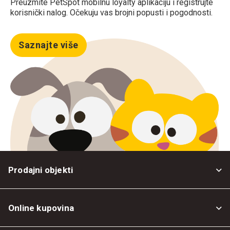
Preuzmite PetSpot mobilnu loyalty aplikaciju i registrujte
korisnički nalog. Očekuju vas brojni popusti i pogodnosti.
Saznajte više
Prodajni objekti
Online kupovina