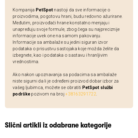
Kompanija
PetSpot
nastoji da sve informacije o
proizvodima, pogotovu hrani, budu redovno ažurirane.
Međutim, proizvođači hrane konstatno menjaju i
unapređuju svoje formule, zbog čega su najpreciznije
informacije uvek one na samom pakovanju.
Informacije sa ambalaže su jedini siguran izvor
podataka o prisustvu sastojaka koje možda želite da
izbegnete, kao i podataka o sastavu i hranljivim
vrednostima.
Ako nakon upoznavanja sa podacima sa ambalaže
niste sigurni da li je određeni proizvod dobar izbor za
vašeg ljubimca, možete se obratiti
PetSpot službi
podrške
pozivom na broj
+38163291722
.
Slični artikli iz odabrane kategorije