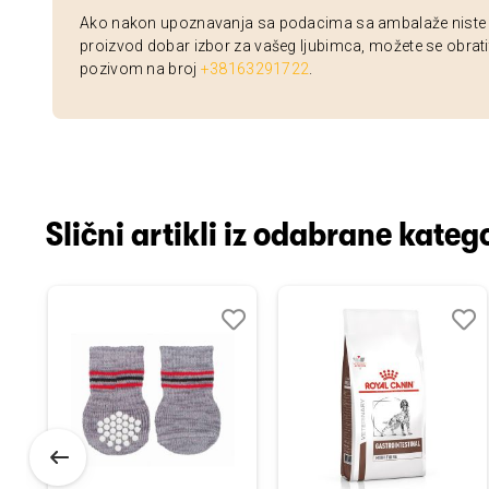
Ako nakon upoznavanja sa podacima sa ambalaže niste si
proizvod dobar izbor za vašeg ljubimca, možete se obrati
pozivom na broj
+38163291722
.
Slični artikli iz odabrane katego
odaj
poredi
Dodaj
Uporedi
Doda
Upor
u
u
istu
listu
listu
elja
želja
želja