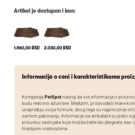
Artikal je dostupan i kao:
1.960,00 RSD
2.030,00 RSD
Informacije o ceni i karakteristikama proi
Kompanija
PetSpot
nastoji da sve informacije o proizvo
budu redovno ažurirane. Međutim, proizvođači hrane kon
unapređuju svoje formule, zbog čega su najpreciznije inf
samom pakovanju. Informacije sa ambalaže su jedini sig
prisustvu sastojaka koje možda želite da izbegnete, kao i
hranljivim vrednostima.