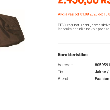
Akcija važi od: 01.08
PDV uračunat u cenu, nema skrive
Isporuka porudžbina koje prelaze
Karakteristike:
barcode:
805959
Tip:
Jakne / 
Brend:
Fashion