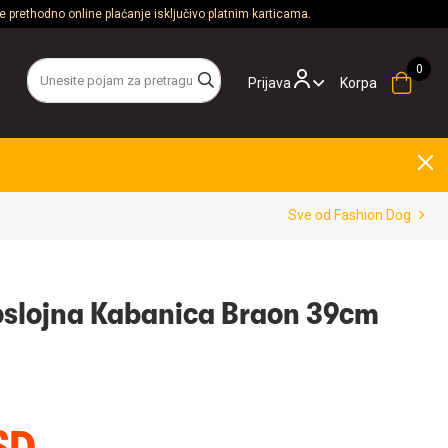
 prethodno online plaćanje isključivo platnim karticama.
Prijava
Korpa
Sve od Fashion Dog
oslojna Kabanica Braon 39cm
SD