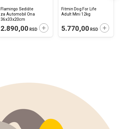
Flamingo Sedište
Fitmin Dog For Life
Nat
za Automobil Ona
Adult Mini 12kg
Whi
36x33x20cm
Sta
 U KORPU
DODAJTE U KORPU
DODAJTE U 
2.890,00
5.770,00
1
RSD
RSD