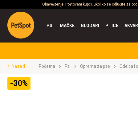
Obaveštenje: Poštovani kupci, ukoliko se odlučite za op
PSI
MAČKE
GLODARI
PTICE
AKVAR
Nazad
Početna
Psi
Oprema za pse
Odelca i 
-30%