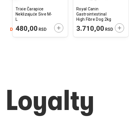
Trixie Čarapice
Royal Canin
Neklizajuće Sive M-
Gastrointestinal
L
High Fibre Dog 2kg
ODAJTE U KORPU
DODAJTE U KORPU
DODA
00
480,00
3.710,00
RSD
RSD
RSD
Loyalty