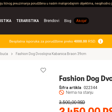
ciju ličnog preuzimanja porudžbina u našim maloprodajnim objektima, neophodno je
Brendovi
ISTIKA
TERARISTIKA
Blog
Akcija!
Besplatna isporuka za porudžbine preko
4000.00
RSD.
obuća
Fashion Dog Dvoslojna Kabanica Braon 39cm
Lista
želja
Fashion Dog Dv
Šifra artikla
022344
Nema na stanju
3.500,00 RSD
2.450,00 R