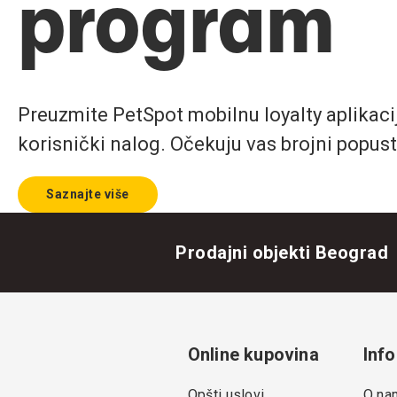
program
Preuzmite PetSpot mobilnu loyalty aplikaciju
korisnički nalog. Očekuju vas brojni popust
Saznajte više
Prodajni objekti Beograd
Online kupovina
Info
Opšti uslovi
O na