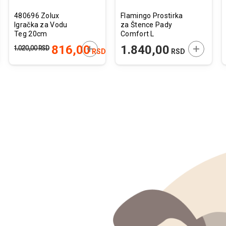
480696 Zolux
Flamingo Prostirka
Igračka za Vodu
za Štence Pady
Teg 20cm
Comfort L
90x60cm / 20 kom.
JTE U KORPU
DODAJTE U KORPU
DODAJTE
816,00
1.840,00
1.020,00
RSD
RSD
RSD