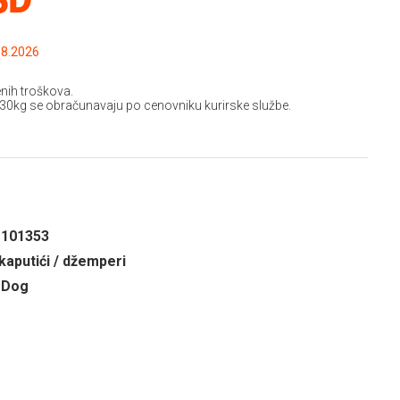
.2026 do: 15.08.2026
nih troškova.
 30kg se obračunavaju po cenovniku kurirske službe.
1101353
kaputići / džemperi
 Dog