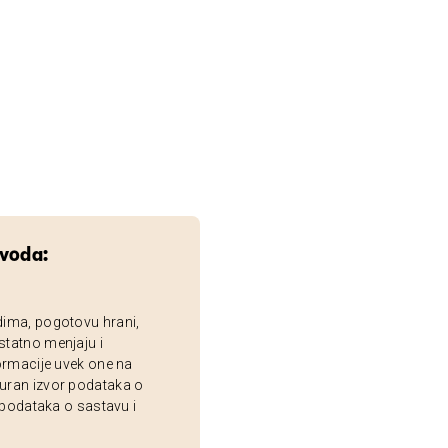
zvoda:
dima, pogotovu hrani,
statno menjaju i
ormacije uvek one na
uran izvor podataka o
 podataka o sastavu i