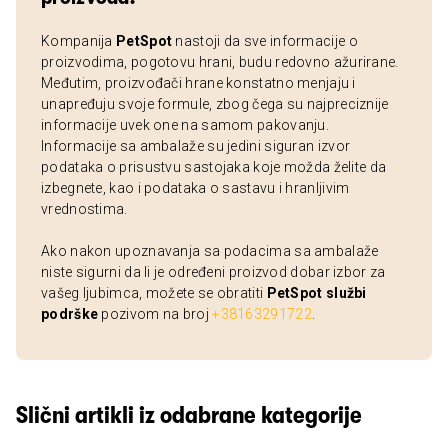
Kompanija
PetSpot
nastoji da sve informacije o
proizvodima, pogotovu hrani, budu redovno ažurirane.
Međutim, proizvođači hrane konstatno menjaju i
unapređuju svoje formule, zbog čega su najpreciznije
informacije uvek one na samom pakovanju.
Informacije sa ambalaže su jedini siguran izvor
podataka o prisustvu sastojaka koje možda želite da
izbegnete, kao i podataka o sastavu i hranljivim
vrednostima.
Ako nakon upoznavanja sa podacima sa ambalaže
niste sigurni da li je određeni proizvod dobar izbor za
vašeg ljubimca, možete se obratiti
PetSpot službi
podrške
pozivom na broj
+38163291722
.
Slični artikli iz odabrane kategorije