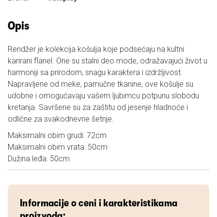
Opis
Rendžer je kolekcija košulja koje podsećaju na kultni
karirani flanel. One su stalni deo mode, odražavajući život u
harmoniji sa prirodom, snagu karaktera i izdržljivost.
Napravljene od meke, pamučne tkanine, ove košulje su
udobne i omogućavaju vašem ljubimcu potpunu slobodu
kretanja. Savršene su za zaštitu od jesenje hladnoće i
odlične za svakodnevne šetnje.
Maksimalni obim grudi: 72cm
Maksimalni obim vrata: 50cm
Dužina leđa: 50cm
Informacije o ceni i karakteristikama
proizvoda: