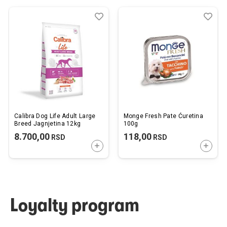
Dodaj
Uporedi
Dod
Upo
u
u
listu
listu
želja
želj
Calibra Dog Life Adult Large
Monge Fresh Pate Ćuretina
Breed Jagnjetina 12kg
100g
8.700,00
118,00
RSD
RSD
DODAJTE U KORPU
DODAJ
Loyalty program