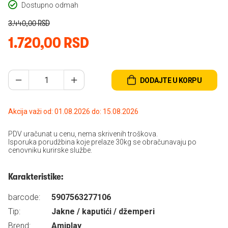
Dostupno odmah
3.440,00 RSD
1.720,00 RSD
DODAJTE U KORPU
Akcija važi od: 01.08.2026 do: 15.08.2026
PDV uračunat u cenu, nema skrivenih troškova.
Isporuka porudžbina koje prelaze 30kg se obračunavaju po
cenovniku kurirske službe.
Karakteristike:
barcode:
5907563277106
Tip:
Jakne / kaputići / džemperi
Brend:
Amiplay