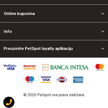
Online kupovina
Opšti uslovi
Info
Politika privatnosti
O nama
Povrat robe
Preuzmite PetSpot loyalty aplikaciju
Prodajni objekti
Posao kod nas
©
2026 Petspot sva prava zadržana.