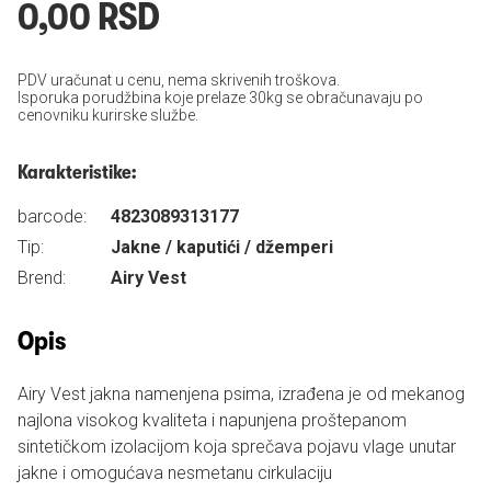
0,00 RSD
PDV uračunat u cenu, nema skrivenih troškova.
Isporuka porudžbina koje prelaze 30kg se obračunavaju po
cenovniku kurirske službe.
Karakteristike:
barcode:
4823089313177
Tip:
Jakne / kaputići / džemperi
Brend:
Airy Vest
Opis
Airy Vest jakna namenjena psima, izrađena je od mekanog
najlona visokog kvaliteta i napunjena proštepanom
sintetičkom izolacijom koja sprečava pojavu vlage unutar
jakne i omogućava nesmetanu cirkulaciju