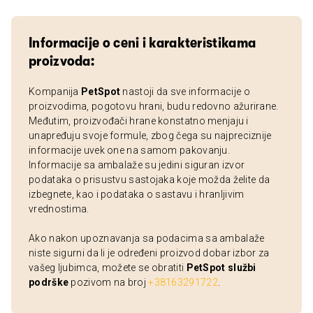
Informacije o ceni i karakteristikama
proizvoda:
Kompanija
PetSpot
nastoji da sve informacije o
proizvodima, pogotovu hrani, budu redovno ažurirane.
Međutim, proizvođači hrane konstatno menjaju i
unapređuju svoje formule, zbog čega su najpreciznije
informacije uvek one na samom pakovanju.
Informacije sa ambalaže su jedini siguran izvor
podataka o prisustvu sastojaka koje možda želite da
izbegnete, kao i podataka o sastavu i hranljivim
vrednostima.
Ako nakon upoznavanja sa podacima sa ambalaže
niste sigurni da li je određeni proizvod dobar izbor za
vašeg ljubimca, možete se obratiti
PetSpot službi
podrške
pozivom na broj
+38163291722
.