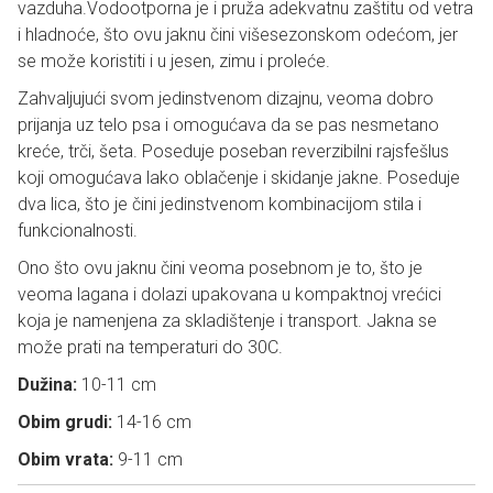
vazduha.Vodootporna je i pruža adekvatnu zaštitu od vetra
i hladnoće, što ovu jaknu čini višesezonskom odećom, jer
se može koristiti i u jesen, zimu i proleće.
Zahvaljujući svom jedinstvenom dizajnu, veoma dobro
prijanja uz telo psa i omogućava da se pas nesmetano
kreće, trči, šeta. Poseduje poseban reverzibilni rajsfešlus
koji omogućava lako oblačenje i skidanje jakne. Poseduje
dva lica, što je čini jedinstvenom kombinacijom stila i
funkcionalnosti.
Ono što ovu jaknu čini veoma posebnom je to, što je
veoma lagana i dolazi upakovana u kompaktnoj vrećici
koja je namenjena za skladištenje i transport. Jakna se
može prati na temperaturi do 30C.
Dužina:
10-11 cm
Obim grudi:
14-16 cm
Obim vrata:
9-11 cm