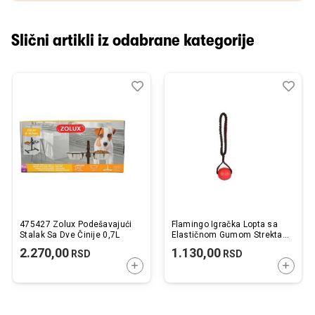
Slični artikli iz odabrane kategorije
Dodaj
Uporedi
Dod
Upo
u
u
listu
listu
želja
želj
475427 Zolux Podešavajući
Flamingo Igračka Lopta sa
Stalak Sa Dve Činije 0,7L
Elastičnom Gumom Strekta
Crveno / Crna S 36x8,5x7cm
2.270,00
1.130,00
RSD
RSD
DODAJTE U KORPU
DODAJ