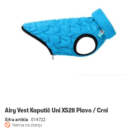
Prijavi se
Airy Vest Kaputić Uni XS28 Plavo / Crni
Šifra artikla
014722
Nema na stanju