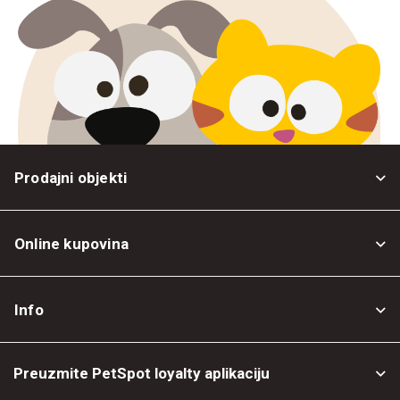
Prodajni objekti
Online kupovina
Opšti uslovi
Info
Politika privatnosti
O nama
Povrat robe
Preuzmite PetSpot loyalty aplikaciju
Prodajni objekti