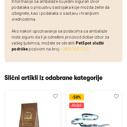
Informacije sa ambalaže su jedini siguran izvor
podataka o prisustvu sastojaka koje možda želite da
izbegnete, kao i podataka o sastavu i hranljivim
vrednostima.
Ako nakon upoznavanja sa podacima sa ambalaže
niste sigurni da li je određeni proizvod dobar izbor za
vašeg ljubimca, možete se obratiti
PetSpot službi
podrške
pozivom na broj
+38163291722
.
Slični artikli iz odabrane kategorije
Dodaj
Uporedi
Dod
Upo
-50%
u
u
listu
listu
želja
želj