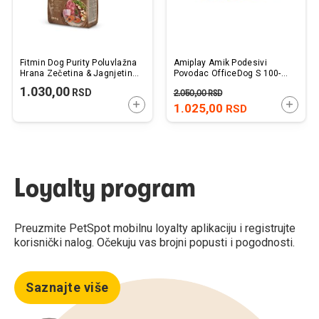
Fitmin Dog Purity Poluvlažna
Amiplay Amik Podesivi
Hrana Zečetina & Jagnjetina
Povodac OfficeDog S 100-
sa Pirinčem 800g
200cm x 1,5cm
1.030,00
RSD
2.050,00
RSD
DODAJTE U KORPU
DODAJ
1.025,00
RSD
Loyalty program
Preuzmite PetSpot mobilnu loyalty aplikaciju i registrujte
korisnički nalog. Očekuju vas brojni popusti i pogodnosti.
Saznajte više