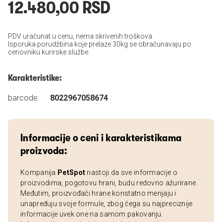
12.480,00 RSD
PDV uračunat u cenu, nema skrivenih troškova.
Isporuka porudžbina koje prelaze 30kg se obračunavaju po
cenovniku kurirske službe.
Karakteristike:
barcode:
8022967058674
Informacije o ceni i karakteristikama
proizvoda:
Kompanija
PetSpot
nastoji da sve informacije o
proizvodima, pogotovu hrani, budu redovno ažurirane.
Međutim, proizvođači hrane konstatno menjaju i
unapređuju svoje formule, zbog čega su najpreciznije
informacije uvek one na samom pakovanju.