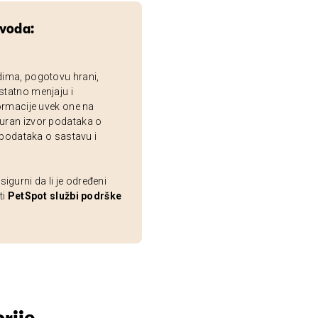
zvoda:
dima, pogotovu hrani,
statno menjaju i
ormacije uvek one na
uran izvor podataka o
 podataka o sastavu i
gurni da li je određeni
ti
PetSpot službi podrške