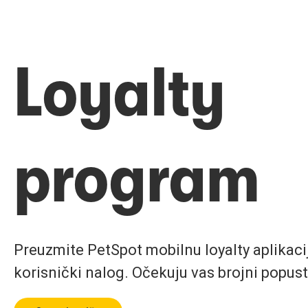
Loyalty
program
Preuzmite PetSpot mobilnu loyalty aplikaciju
korisnički nalog. Očekuju vas brojni popust