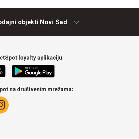
odajni objekti Novi Sad
tSpot loyalty aplikaciju
Spot na društvenim mrežama: