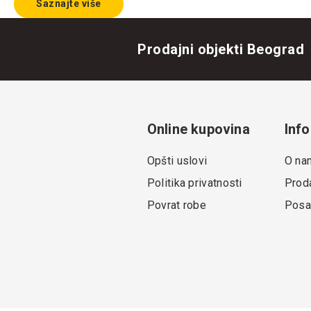
Saznajte više
Prodajni objekti Beograd
Online kupovina
Info
Opšti uslovi
O na
Politika privatnosti
Proda
Povrat robe
Posa