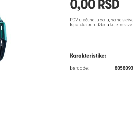
0,00 RSD
PDV uračunat u cenu, nema skrive
Isporuka porudžbina koje prelaze
Karakteristike:
barcode:
805809