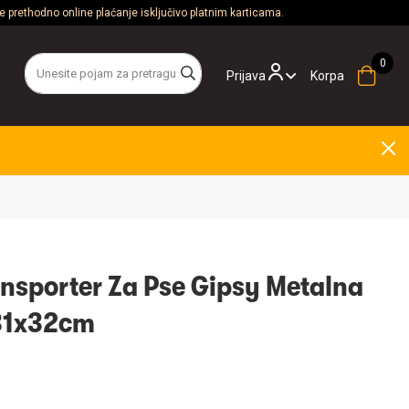
 prethodno online plaćanje isključivo platnim karticama.
Prijava
Korpa
nsporter Za Pse Gipsy Metalna
x31x32cm