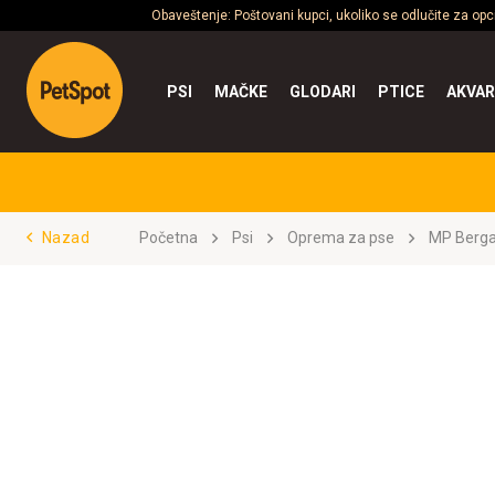
Obaveštenje: Poštovani kupci, ukoliko se odlučite za op
PSI
MAČKE
GLODARI
PTICE
AKVAR
Nazad
Početna
Psi
Oprema za pse
MP Berga