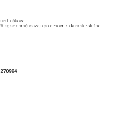
nih troškova.
 30kg se obračunavaju po cenovniku kurirske službe.
3270994