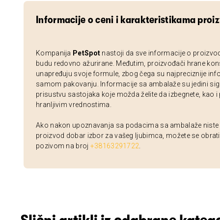
Informacije o ceni i karakteristikama proi
Kompanija
PetSpot
nastoji da sve informacije o proizvo
budu redovno ažurirane. Međutim, proizvođači hrane kon
unapređuju svoje formule, zbog čega su najpreciznije inf
samom pakovanju. Informacije sa ambalaže su jedini sig
prisustvu sastojaka koje možda želite da izbegnete, kao i
hranljivim vrednostima.
Ako nakon upoznavanja sa podacima sa ambalaže niste si
proizvod dobar izbor za vašeg ljubimca, možete se obrati
pozivom na broj
+38163291722
.