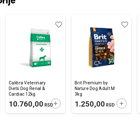
rije
j
edi
Dodaj
Uporedi
Dodaj
Uporedi
u
u
listu
listu
želja
želja
Calibra Veterinary
Brit Premium by
Diets Dog Renal &
Nature Dog Adult M
Cardiac 12kg
3kg
JTE U KORPU
DODAJTE U KORPU
DODAJTE
10.760,00
1.250,00
RSD
RSD