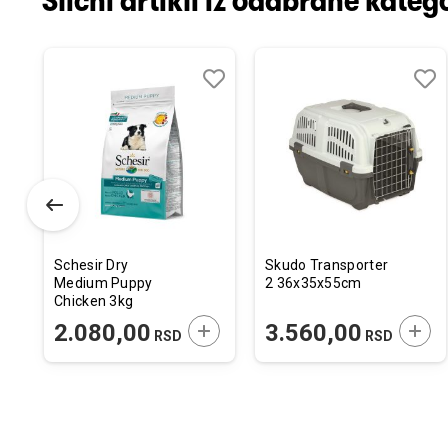
Slični artikli iz odabrane katego
odaj
poredi
Dodaj
Uporedi
Doda
Upor
u
u
istu
listu
listu
elja
želja
želja
Schesir Dry
Skudo Transporter
Medium Puppy
2 36x35x55cm
Chicken 3kg
ODAJTE U KORPU
DODAJTE U KORPU
DODA
2.080,00
3.560,00
RSD
RSD