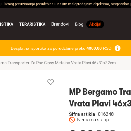
ciju ličnog preuzimanja porudžbina u našim maloprodajnim objektima, neophodno je
Brendovi
ISTIKA
TERARISTIKA
Blog
Akcija!
Besplatna isporuka za porudžbine preko
4000.00
RSD.
mo Transporter Za Pse Gipsy Metalna Vrata Plavi 46x31x32cm
Lista
želja
MP Bergamo Tra
Vrata Plavi 46
Šifra artikla
016248
Nema na stanju