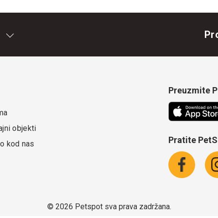
Pr
Preuzmite Pe
ma
jni objekti
Pratite Pet
o kod nas
©
2026 Petspot sva prava zadržana.