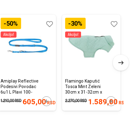
-50%
-30%
-
Dodaj
Uporedi
Dodaj
Uporedi
u
u
listu
listu
želja
želja
Amiplay Reflective
Flamingo Kaputić
Fla
Podesivi Povodac
Tosca Mint Zeleni
Bos
6u1 L Plavi 100-
30cm x 31-32cm x
38-
200cm x 2cm
46-49cm
68
 U KORPU
DODAJTE U KORPU
DODAJTE U 
605,00
1.589,00
1.210,00
RSD
2.270,00
RSD
2.87
RSD
RSD