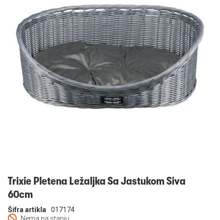
Prijavi se
Trixie Pletena Ležaljka Sa Jastukom Siva
60cm
Šifra artikla
017174
Nema na stanju