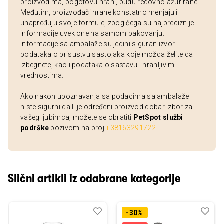
proizvodima, pogotovu hrani, budu redovno ažurirane.
Međutim, proizvođači hrane konstatno menjaju i
unapređuju svoje formule, zbog čega su najpreciznije
informacije uvek one na samom pakovanju.
Informacije sa ambalaže su jedini siguran izvor
podataka o prisustvu sastojaka koje možda želite da
izbegnete, kao i podataka o sastavu i hranljivim
vrednostima.
Ako nakon upoznavanja sa podacima sa ambalaže
niste sigurni da li je određeni proizvod dobar izbor za
vašeg ljubimca, možete se obratiti
PetSpot službi
podrške
pozivom na broj
+38163291722
.
Slični artikli iz odabrane kategorije
Dodaj
Uporedi
Dod
Upo
-30%
u
u