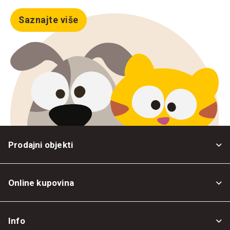
Saznajte više
Prodajni objekti
Online kupovina
Opšti uslovi
Info
Politika privatnosti