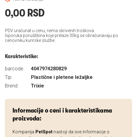
0,00 RSD
PDV uračunat u cenu, nema skrivenih troškova.
Isporuka porudžbina koje prelaze 30kg se obračunavaju po
cenovniku kurirske službe.
Karakteristike:
barcode:
4047974280829
Tip:
Plastične i pletene ležaljke
Brend:
Trixie
Informacije o ceni i karakteristikama
proizvoda:
Kompanija
PetSpot
nastoji da sve informacije o