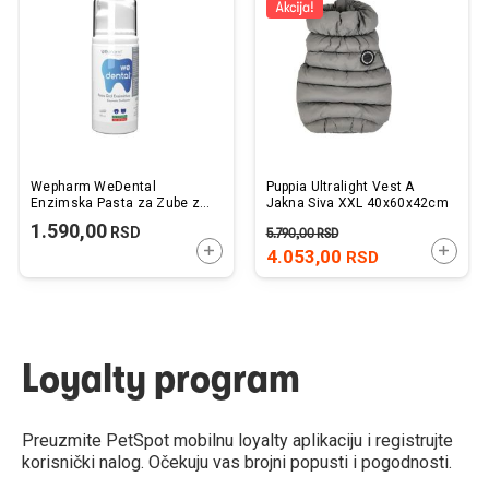
listu
listu
želja
želj
Wepharm WeDental
Puppia Ultralight Vest A
Enzimska Pasta za Zube za
Jakna Siva XXL 40x60x42cm
Pse i Mačke 100ml
1.590,00
RSD
5.790,00
RSD
DODAJTE U KORPU
DODAJ
4.053,00
RSD
Loyalty program
Preuzmite PetSpot mobilnu loyalty aplikaciju i registrujte
korisnički nalog. Očekuju vas brojni popusti i pogodnosti.