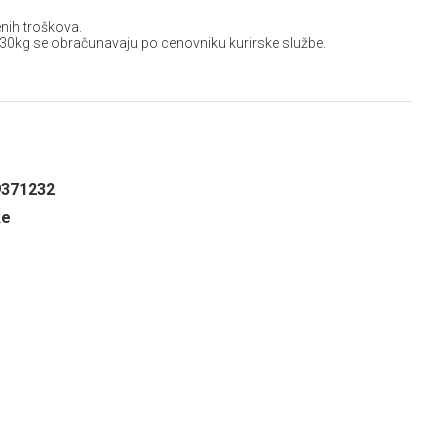
nih troškova.
 30kg se obračunavaju po cenovniku kurirske službe.
9371232
ke