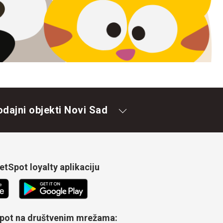
odajni objekti Novi Sad
tSpot loyalty aplikaciju
Spot na društvenim mrežama: