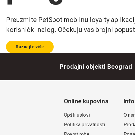
Preuzmite PetSpot mobilnu loyalty aplikaciju
korisnički nalog. Očekuju vas brojni popust
Saznajte više
Prodajni objekti Beograd
Online kupovina
Info
Opšti uslovi
O na
Politika privatnosti
Proda
Povrat robe
Posa