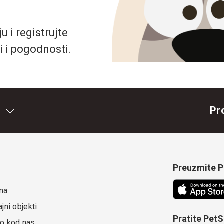
 i registrujte
i i pogodnosti.
Pr
Preuzmite Pe
ma
jni objekti
Pratite Pet
o kod nas