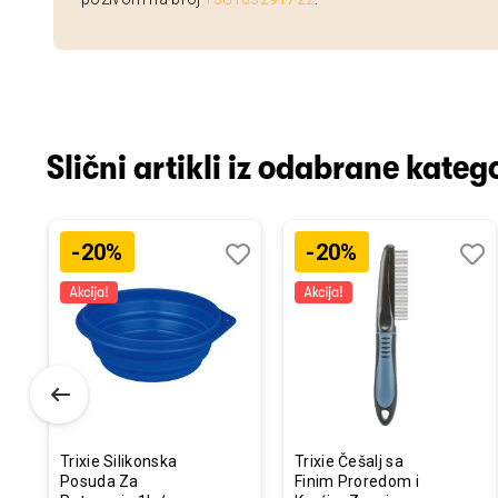
Slični artikli iz odabrane katego
-20%
-20%
odaj
poredi
Dodaj
Uporedi
Doda
Upor
u
u
istu
listu
listu
elja
želja
želja
Trixie Silikonska
Trixie Češalj sa
Posuda Za
Finim Proredom i