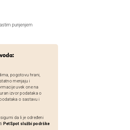
nastim punjenjem
zvoda:
dima, pogotovu hrani,
statno menjaju i
ormacije uvek one na
uran izvor podataka o
 podataka o sastavu i
gurni da li je određeni
ti
PetSpot službi podrške