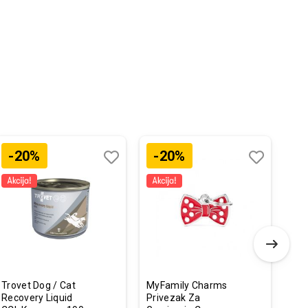
-20%
-20%
-
Dodaj
Uporedi
Dodaj
Uporedi
u
u
listu
listu
želja
želja
Trovet Dog / Cat
MyFamily Charms
Ami
Recovery Liquid
Privezak Za
Pod