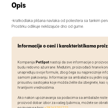
Opis
-kratkodlaka plišana navlaka od poliestera sa tankim pe
Prostirku odlikuje neklizajuće dno od gume.
Informacije o ceni i karakteristikama proi
Kompanija
PetSpot
nastoji da sve informacije o proizvo
budu redovno ažurirane. Međutim, proizvođači hrane kon
unapređuju svoje formule, zbog čega su najpreciznije inf
samom pakovanju. Informacije sa ambalaže su jedini sig
prisustvu sastojaka koje možda želite da izbegnete, kao i
hranljivim vrednostima.
Ako nakon upoznavanja sa podacima sa ambalaže niste si
proizvod dobar izbor za vašeg ljubimca, možete se obrati
pozivom na broj
+38163291722
.