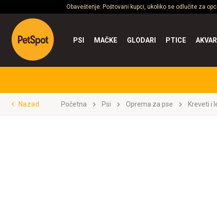
Obaveštenje: Poštovani kupci, ukoliko se odlučite za op
PSI
MAČKE
GLODARI
PTICE
AKVAR
Nazad
Početna
Psi
Oprema za pse
Kreveti i 