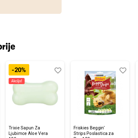
rije
-20%
j
edi
Dodaj
Uporedi
Dodaj
Uporedi
u
u
listu
listu
želja
želja
Trixie Sapun Za
Friskies Beggin'
Ljubimce Aloe Vera
Strips Poslastica za