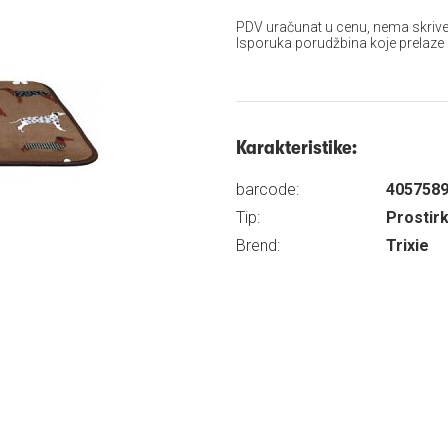
PDV uračunat u cenu, nema skrive
Isporuka porudžbina koje prelaze
Karakteristike:
barcode:
405758
Tip:
Prostir
Brend:
Trixie