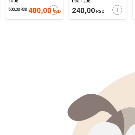
100g
Pse 120g
JTE U KORPU
DODAJTE U KORPU
DODAJTE
400,00
240,00
500,00
RSD
RSD
RSD