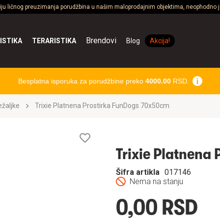
ciju ličnog preuzimanja porudžbina u našim maloprodajnim objektima, neophodno je
Brendovi
ISTIKA
TERARISTIKA
Blog
Akcija!
Besplatna isporuka za porudžbine preko
4000.00
RSD.
ležaljke
Trixie Platnena Prostirka FunDogs 70x50cm
Lista
želja
Trixie Platnena
Šifra artikla
017146
Nema na stanju
0,00 RSD