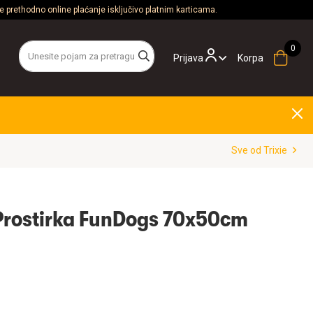
 prethodno online plaćanje isključivo platnim karticama.
Prijava
Korpa
Sve od Trixie
 Prostirka FunDogs 70x50cm