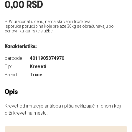
0,00 RSD
PDV uračunat u cenu, nema skrivenih troškova.
Isporuka porudžbina koje prelaze 30kg se obračunavaju po
cenovniku kurirske službe.
Karakteristike:
barcode:
4011905374970
Tip:
Kreveti
Brend:
Trixie
Opis
Krevet od imitacije antilopa i pliša neklizajućim dnom koji
drži krevet na mestu.