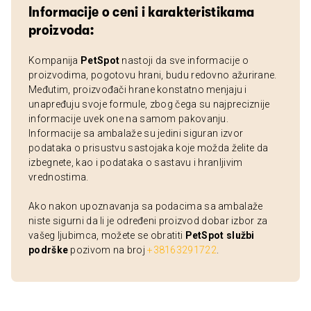
Informacije o ceni i karakteristikama
proizvoda:
Kompanija
PetSpot
nastoji da sve informacije o
proizvodima, pogotovu hrani, budu redovno ažurirane.
Međutim, proizvođači hrane konstatno menjaju i
unapređuju svoje formule, zbog čega su najpreciznije
informacije uvek one na samom pakovanju.
Informacije sa ambalaže su jedini siguran izvor
podataka o prisustvu sastojaka koje možda želite da
izbegnete, kao i podataka o sastavu i hranljivim
vrednostima.
Ako nakon upoznavanja sa podacima sa ambalaže
niste sigurni da li je određeni proizvod dobar izbor za
vašeg ljubimca, možete se obratiti
PetSpot službi
podrške
pozivom na broj
+38163291722
.