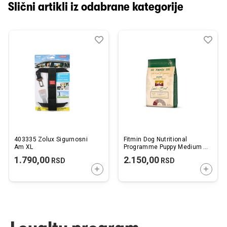
Slični artikli iz odabrane kategorije
Dodaj
Uporedi
Dod
Upo
u
u
listu
listu
želja
želj
403335 Zolux Sigurnosni
Fitmin Dog Nutritional
Am XL
Programme Puppy Medium /
Maxi Jagnjetina sa
1.790,00
2.150,00
RSD
RSD
Govedinom 2,5kg
DODAJTE U KORPU
DODAJ