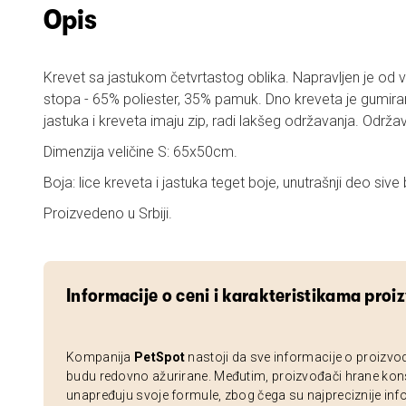
Opis
Krevet sa jastukom četvrtastog oblika. Napravljen je od 
stopa - 65% poliester, 35% pamuk. Dno kreveta je gumira
jastuka i kreveta imaju zip, radi lakšeg održavanja. Održ
Dimenzija veličine S: 65x50cm.
Boja: lice kreveta i jastuka teget boje, unutrašnji deo sive 
Proizvedeno u Srbiji.
Informacije o ceni i karakteristikama proi
Kompanija
PetSpot
nastoji da sve informacije o proizvo
budu redovno ažurirane. Međutim, proizvođači hrane kon
unapređuju svoje formule, zbog čega su najpreciznije inf