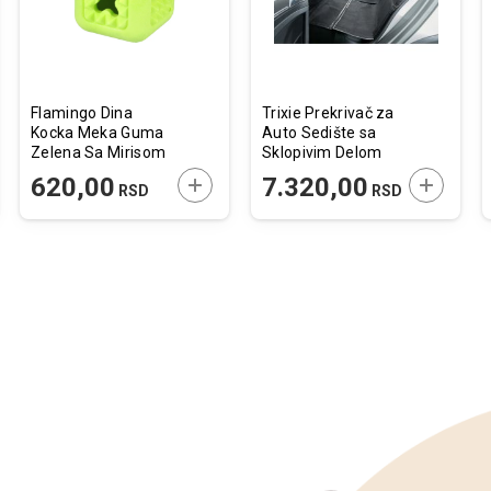
Flamingo Dina
Trixie Prekrivač za
Kocka Meka Guma
Auto Sedište sa
Zelena Sa Mirisom
Sklopivim Delom
Mente
Crni 1,45x1,6m
JTE U KORPU
DODAJTE U KORPU
DODAJTE
620,00
7.320,00
RSD
RSD
6.8x6,8x6,8cm