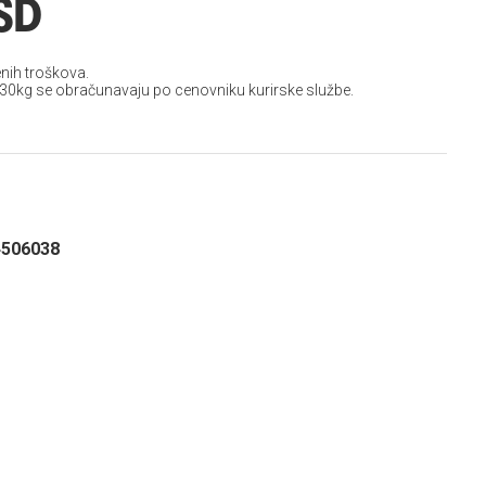
SD
nih troškova.
 30kg se obračunavaju po cenovniku kurirske službe.
4506038
e