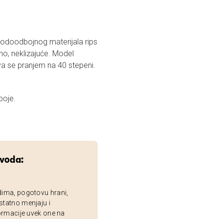
vodoodbojnog materijala rips
no, neklizajuće. Model
ava se pranjem na 40 stepeni.
boje.
zvoda:
dima, pogotovu hrani,
statno menjaju i
ormacije uvek one na