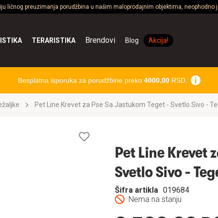
ciju ličnog preuzimanja porudžbina u našim maloprodajnim objektima, neophodno je
Brendovi
ISTIKA
TERARISTIKA
Blog
Akcija!
Besplatna isporuka za porudžbine preko
4000.00
RSD.
ležaljke
Pet Line Krevet za Pse Sa Jastukom Teget - Svetlo Sivo - 
Lista
želja
Pet Line Krevet 
Svetlo Sivo - T
Šifra artikla
019684
Nema na stanju