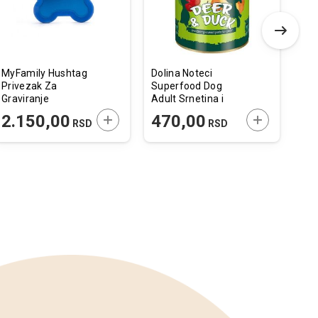
MyFamily Hushtag
Dolina Noteci
Am
Privezak Za
Superfood Dog
Pov
Graviranje
Adult Srnetina i
15
Aluminijum Plava
Pačetina 400g
 U KORPU
DODAJTE U KORPU
DODAJTE U 
2.150,00
470,00
1.03
RSD
RSD
Koska Gumirana