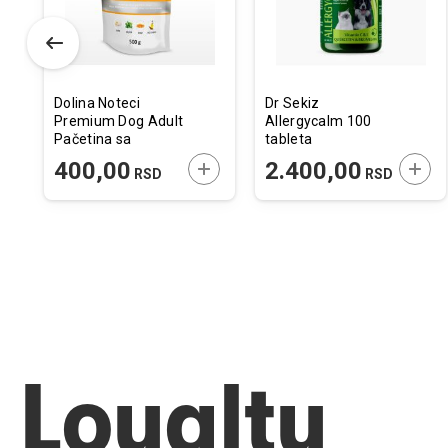
Dolina Noteci
Dr Sekiz
Premium Dog Adult
Allergycalm 100
Pačetina sa
tableta
Bundevom 500g
ODAJTE U KORPU
DODAJTE U KORPU
DODA
400,00
2.400,00
RSD
RSD
Loyalty