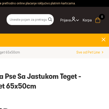
 prethodno online plaćanje isključivo platnim karticama.
Prijava
Korpa
Teget 65x50cm
Sve od Pet Line
za Pse Sa Jastukom Teget -
eget 65x50cm