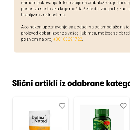
samom pakovanju. Informacije sa ambalaže su jedini sig
prisustvu sastojaka koje možda želite da izbegnete, kao i
hranljivim vrednostima.
Ako nakon upoznavanja sa podacima sa ambalaže niste si
proizvod dobar izbor za vašeg ljubimca, možete se obrati
pozivom na broj
+38163291722
.
Slični artikli iz odabrane katego
odaj
poredi
Dodaj
Uporedi
Doda
Upor
u
u
istu
listu
listu
elja
želja
želja