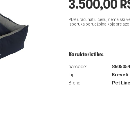
3.500,00 R
PDV uračunat u cenu, nema skrive
Isporuka porudžbina koje prelaze
Karakteristike:
barcode:
860505
Tip:
Kreveti
Brend:
Pet Lin