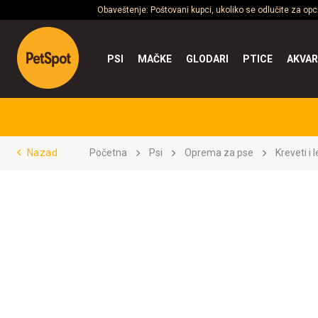
Obaveštenje: Poštovani kupci, ukoliko se odlučite za op
PSI
MAČKE
GLODARI
PTICE
AKVAR
Nazad
Početna
Psi
Oprema za pse
Kreveti i 