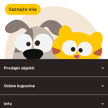
Saznajte više
Prodajni objekti
Online kupovina
Opšti uslovi
Info
Politika privatnosti