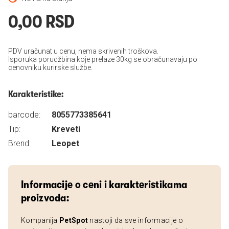
0,00 RSD
PDV uračunat u cenu, nema skrivenih troškova.
Isporuka porudžbina koje prelaze 30kg se obračunavaju po
cenovniku kurirske službe.
Karakteristike:
barcode:
8055773385641
Tip:
Kreveti
Brend:
Leopet
Informacije o ceni i karakteristikama
proizvoda:
Kompanija
PetSpot
nastoji da sve informacije o