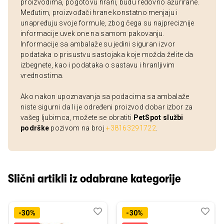
proizvodima, pogotovu hrani, budu redovno ažurirane.
Međutim, proizvođači hrane konstatno menjaju i
unapređuju svoje formule, zbog čega su najpreciznije
informacije uvek one na samom pakovanju.
Informacije sa ambalaže su jedini siguran izvor
podataka o prisustvu sastojaka koje možda želite da
izbegnete, kao i podataka o sastavu i hranljivim
vrednostima.
Ako nakon upoznavanja sa podacima sa ambalaže
niste sigurni da li je određeni proizvod dobar izbor za
vašeg ljubimca, možete se obratiti
PetSpot službi
podrške
pozivom na broj
+38163291722
.
Slični artikli iz odabrane kategorije
Dodaj
Uporedi
Dod
Upo
-30%
-30%
u
u