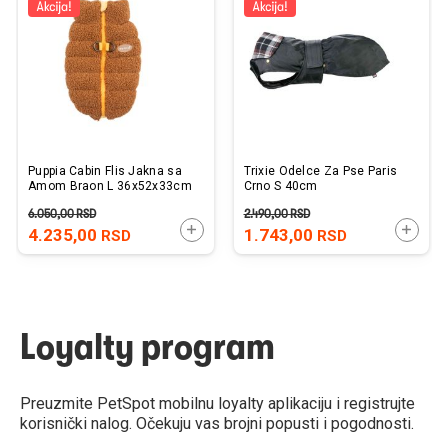
listu
listu
želja
želj
Puppia Cabin Flis Jakna sa
Trixie Odelce Za Pse Paris
Amom Braon L 36x52x33cm
Crno S 40cm
6.050,00
RSD
2.490,00
RSD
DODAJTE U KORPU
DODAJ
4.235,00
1.743,00
RSD
RSD
Loyalty program
Preuzmite PetSpot mobilnu loyalty aplikaciju i registrujte
korisnički nalog. Očekuju vas brojni popusti i pogodnosti.