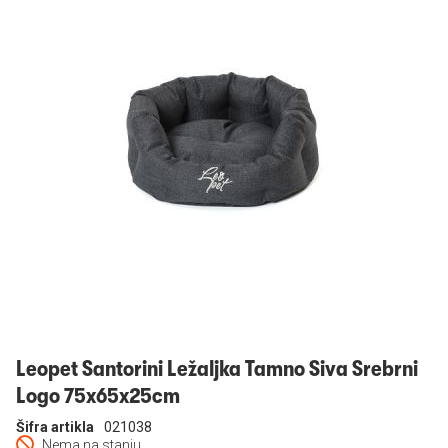
Prijavi se
Leopet Santorini Ležaljka Tamno Siva Srebrni
Logo 75x65x25cm
Šifra artikla
021038
Nema na stanju