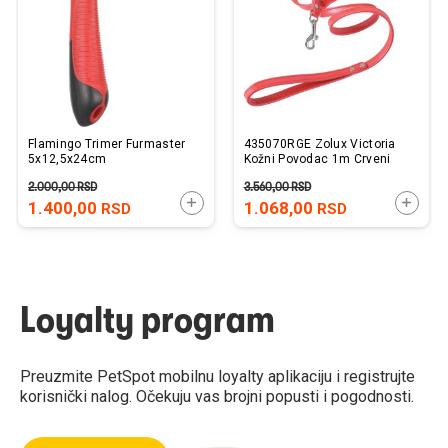
želja
želj
Flamingo Trimer Furmaster
435070RGE Zolux Victoria
5x12,5x24cm
Kožni Povodac 1m Crveni
2.000,00
RSD
3.560,00
RSD
DODAJTE U KORPU
DODAJ
1.400,00
1.068,00
RSD
RSD
Loyalty program
Preuzmite PetSpot mobilnu loyalty aplikaciju i registrujte
korisnički nalog. Očekuju vas brojni popusti i pogodnosti.