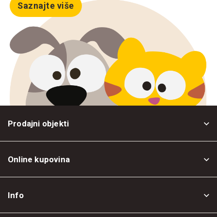
Saznajte više
Prodajni objekti
Online kupovina
Opšti uslovi
Info
Politika privatnosti