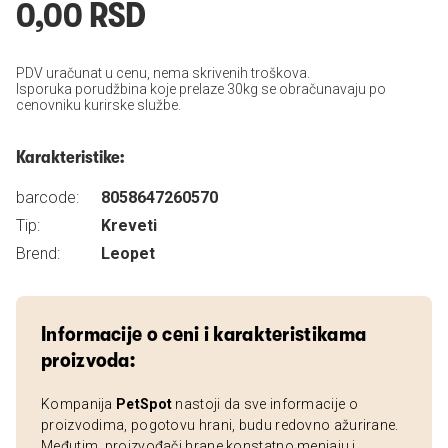
0,00 RSD
PDV uračunat u cenu, nema skrivenih troškova.
Isporuka porudžbina koje prelaze 30kg se obračunavaju po
cenovniku kurirske službe.
Karakteristike:
barcode:
8058647260570
Tip:
Kreveti
Brend:
Leopet
Informacije o ceni i karakteristikama
proizvoda:
Kompanija
PetSpot
nastoji da sve informacije o
proizvodima, pogotovu hrani, budu redovno ažurirane.
Međutim, proizvođači hrane konstatno menjaju i