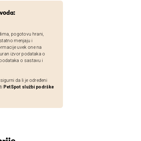
zvoda:
dima, pogotovu hrani,
statno menjaju i
ormacije uvek one na
uran izvor podataka o
 podataka o sastavu i
gurni da li je određeni
ti
PetSpot službi podrške