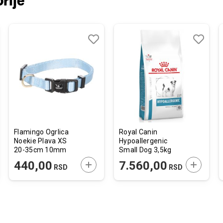
rije
j
edi
Dodaj
Uporedi
Dodaj
Uporedi
u
u
listu
listu
želja
želja
Flamingo Ogrlica
Royal Canin
Noekie Plava XS
Hypoallergenic
20-35cm 10mm
Small Dog 3,5kg
JTE U KORPU
DODAJTE U KORPU
DODAJTE
440,00
7.560,00
RSD
RSD