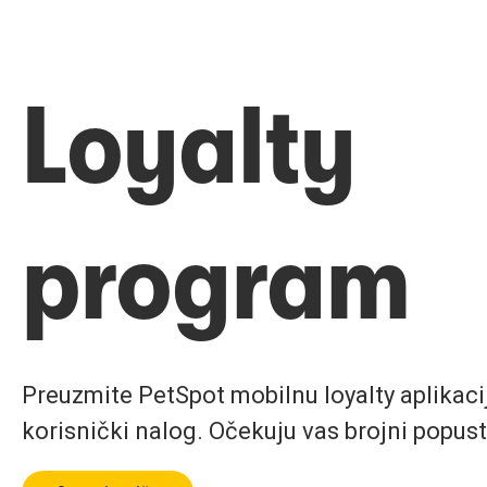
Loyalty
program
Preuzmite PetSpot mobilnu loyalty aplikaciju
korisnički nalog. Očekuju vas brojni popust