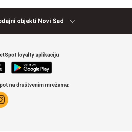
odajni objekti Novi Sad
tSpot loyalty aplikaciju
Spot na društvenim mrežama: