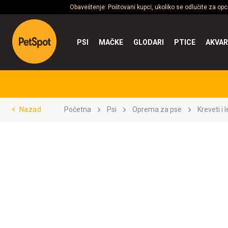
Obaveštenje: Poštovani kupci, ukoliko se odlučite za op
PSI
MAČKE
GLODARI
PTICE
AKVAR
Nazad
Početna
Psi
Oprema za pse
Kreveti i 