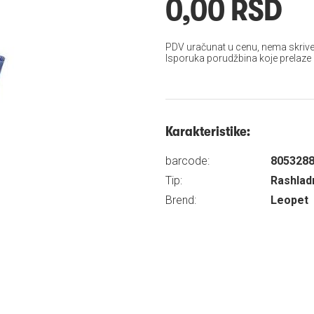
0,00 RSD
PDV uračunat u cenu, nema skrive
Isporuka porudžbina koje prelaze
Karakteristike:
barcode:
805328
Tip:
Rashlad
Brend:
Leopet