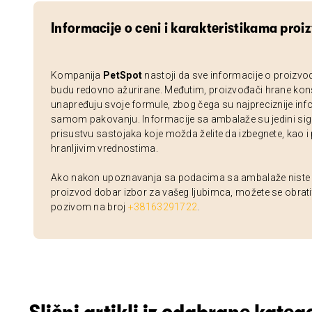
Informacije o ceni i karakteristikama proi
Kompanija
PetSpot
nastoji da sve informacije o proizvo
budu redovno ažurirane. Međutim, proizvođači hrane kon
unapređuju svoje formule, zbog čega su najpreciznije inf
samom pakovanju. Informacije sa ambalaže su jedini sig
prisustvu sastojaka koje možda želite da izbegnete, kao i
hranljivim vrednostima.
Ako nakon upoznavanja sa podacima sa ambalaže niste si
proizvod dobar izbor za vašeg ljubimca, možete se obrati
pozivom na broj
+38163291722
.