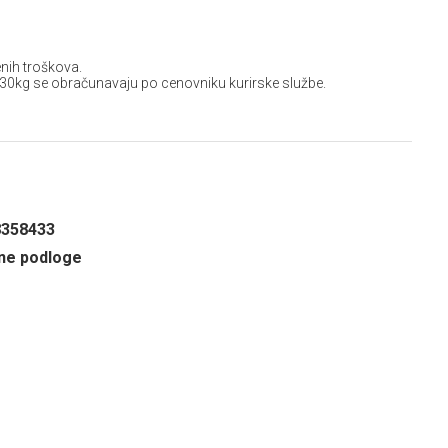
nih troškova.
 30kg se obračunavaju po cenovniku kurirske službe.
8358433
ne podloge