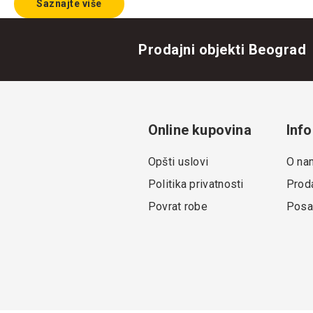
Saznajte više
Prodajni objekti Beograd
Online kupovina
Info
Opšti uslovi
O na
Politika privatnosti
Proda
Povrat robe
Posa