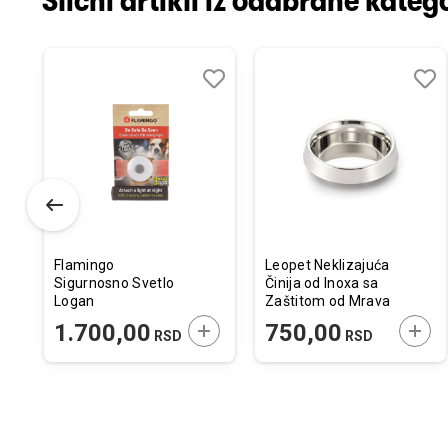
Slični artikli iz odabrane katego
odaj
poredi
Dodaj
Uporedi
Doda
Upor
u
u
istu
listu
listu
elja
želja
želja
Flamingo
Leopet Neklizajuća
Sigurnosno Svetlo
Činija od Inoxa sa
Logan
Zaštitom od Mrava
530ml
ODAJTE U KORPU
DODAJTE U KORPU
DODA
1.700,00
750,00
RSD
RSD