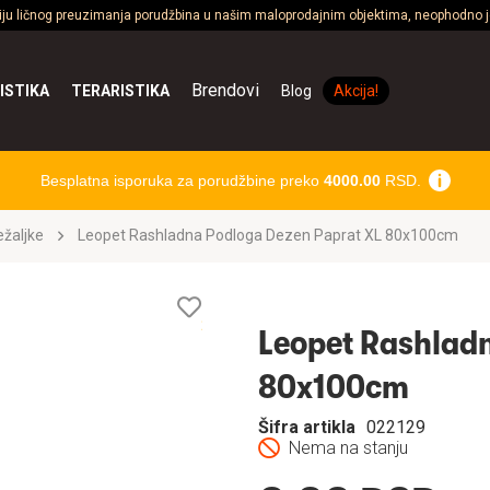
ciju ličnog preuzimanja porudžbina u našim maloprodajnim objektima, neophodno je
Brendovi
ISTIKA
TERARISTIKA
Blog
Akcija!
Besplatna isporuka za porudžbine preko
4000.00
RSD.
ležaljke
Leopet Rashladna Podloga Dezen Paprat XL 80x100cm
Lista
želja
Leopet Rashladn
80x100cm
Šifra artikla
022129
Nema na stanju