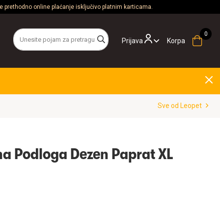
 prethodno online plaćanje isključivo platnim karticama.
Prijava
Korpa
Sve od Leopet
a Podloga Dezen Paprat XL