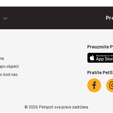
Pr
Preuzmite Pe
ma
jni objekti
Pratite Pet
o kod nas
©
2026 Petspot sva prava zadržana.