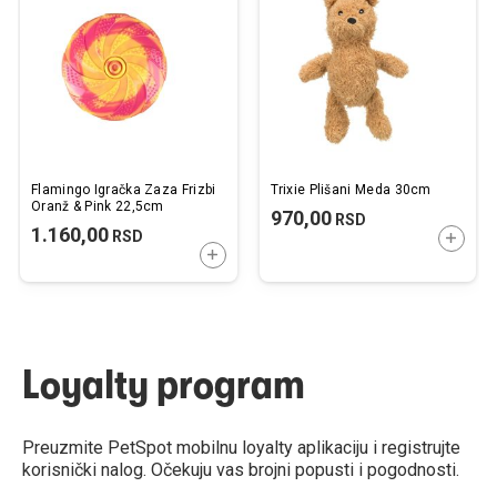
listu
listu
želja
želj
Flamingo Igračka Zaza Frizbi
Trixie Plišani Meda 30cm
Oranž & Pink 22,5cm
970,00
RSD
1.160,00
RSD
DODAJ
DODAJTE U KORPU
Loyalty program
Preuzmite PetSpot mobilnu loyalty aplikaciju i registrujte
korisnički nalog. Očekuju vas brojni popusti i pogodnosti.