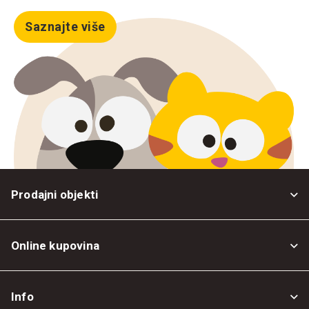
Saznajte više
Prodajni objekti
Online kupovina
Opšti uslovi
Info
Politika privatnosti