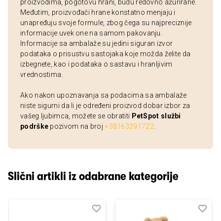
proizvodima, pogotovu hrani, budu redovno ažurirane.
Međutim, proizvođači hrane konstatno menjaju i
unapređuju svoje formule, zbog čega su najpreciznije
informacije uvek one na samom pakovanju.
Informacije sa ambalaže su jedini siguran izvor
podataka o prisustvu sastojaka koje možda želite da
izbegnete, kao i podataka o sastavu i hranljivim
vrednostima.
Ako nakon upoznavanja sa podacima sa ambalaže
niste sigurni da li je određeni proizvod dobar izbor za
vašeg ljubimca, možete se obratiti
PetSpot službi
podrške
pozivom na broj
+38163291722
.
Slični artikli iz odabrane kategorije
Dodaj
Uporedi
Dod
Upo
u
u