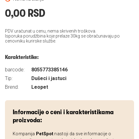
0,00 RSD
PDV uračunat u cenu, nema skrivenih troškova.
Isporuka porudžbina koje prelaze 30kg se obračunavaju po
cenovniku kurirske službe.
Karakteristike:
barcode:
8055773385146
Tip:
Dušeci i jastuci
Brend:
Leopet
Informacije o ceni i karakteristikama
proizvoda:
Kompanija
PetSpot
nastoji da sve informacije o