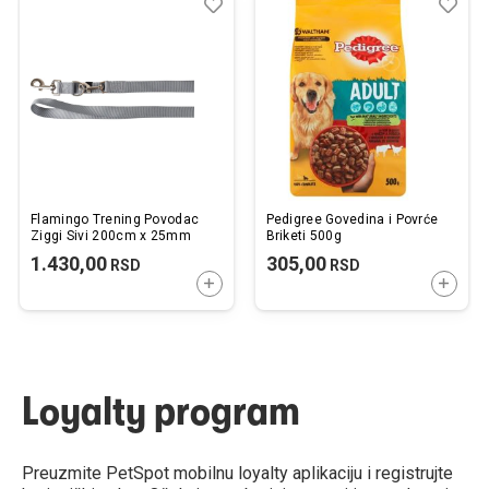
Dodaj
Uporedi
Dod
Upo
u
u
listu
listu
želja
želj
Flamingo Trening Povodac
Pedigree Govedina i Povrće
Ziggi Sivi 200cm x 25mm
Briketi 500g
1.430,00
305,00
RSD
RSD
DODAJTE U KORPU
DODAJ
Loyalty program
Preuzmite PetSpot mobilnu loyalty aplikaciju i registrujte