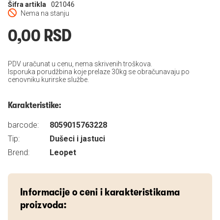
Šifra artikla
021046
Nema na stanju
0,00 RSD
PDV uračunat u cenu, nema skrivenih troškova.
Isporuka porudžbina koje prelaze 30kg se obračunavaju po
cenovniku kurirske službe.
Karakteristike:
barcode:
8059015763228
Tip:
Dušeci i jastuci
Brend:
Leopet
Informacije o ceni i karakteristikama
proizvoda: