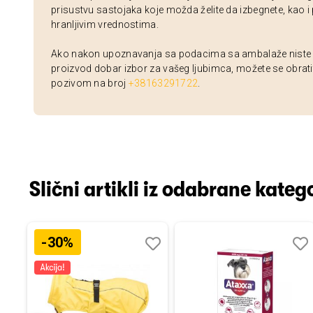
prisustvu sastojaka koje možda želite da izbegnete, kao i
hranljivim vrednostima.
Ako nakon upoznavanja sa podacima sa ambalaže niste si
proizvod dobar izbor za vašeg ljubimca, možete se obrati
pozivom na broj
+38163291722
.
Slični artikli iz odabrane katego
-30%
Dodaj
Uporedi
Dodaj
Uporedi
Dod
Upo
u
u
u
listu
listu
listu
želja
želja
želj