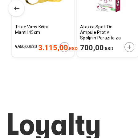
Trixie Vimy Kišni
Ataxxa Spot-On
Mantil 45cm
Ampule Protiv
Spoljnih Parazita za
Pse 10-25kg 2,5ml /
ODAJTE U KORPU
DODAJTE U KORPU
DOD
3.115,00
700,00
4.450,00
RSD
RSD
RSD
1kom.
Loyalty