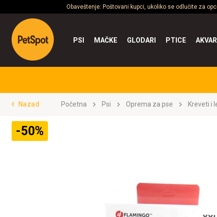
Obaveštenje: Poštovani kupci, ukoliko se odlučite za op
PSI
MAČKE
GLODARI
PTICE
AKVAR
Nazad
Početna
Psi
Oprema za pse
Kreveti i 
-50%