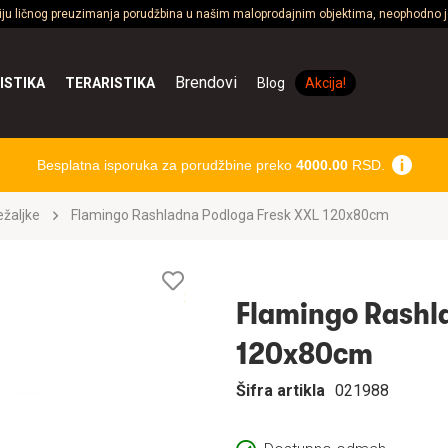
ciju ličnog preuzimanja porudžbina u našim maloprodajnim objektima, neophodno je
Brendovi
ISTIKA
TERARISTIKA
Blog
Akcija!
Besplatna isporuka za porudžbine preko
4000.00
RSD.
ležaljke
Flamingo Rashladna Podloga Fresk XXL 120x80cm
Lista
želja
Flamingo Rashl
120x80cm
Šifra artikla
021988