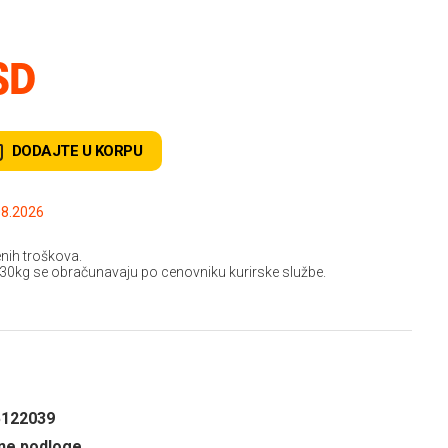
SD
DODAJTE U KORPU
.2026 do: 15.08.2026
nih troškova.
 30kg se obračunavaju po cenovniku kurirske službe.
5122039
ne podloge