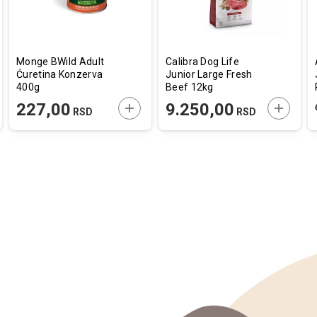
Monge BWild Adult
Calibra Dog Life
Ćuretina Konzerva
Junior Large Fresh
400g
Beef 12kg
AJTE U KORPU
DODAJTE U KORPU
DODAJT
227,00
9.250,00
RSD
RSD