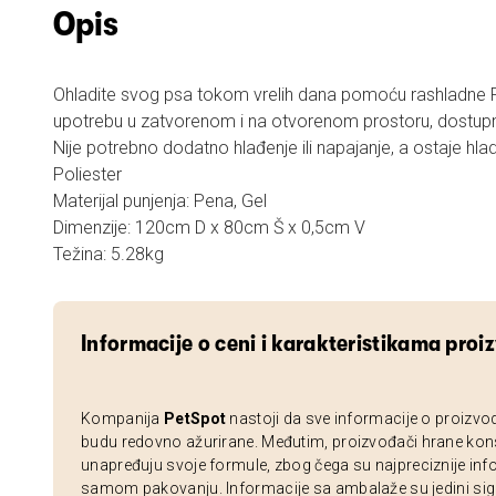
Opis
Ohladite svog psa tokom vrelih dana pomoću rashladne F
upotrebu u zatvorenom i na otvorenom prostoru, dostupna 
Nije potrebno dodatno hlađenje ili napajanje, a ostaje hlad
Poliester
Materijal punjenja: Pena, Gel
Dimenzije: 120cm D x 80cm Š x 0,5cm V
Težina: 5.28kg
Informacije o ceni i karakteristikama proi
Kompanija
PetSpot
nastoji da sve informacije o proizvo
budu redovno ažurirane. Međutim, proizvođači hrane kon
unapređuju svoje formule, zbog čega su najpreciznije inf
samom pakovanju. Informacije sa ambalaže su jedini sig