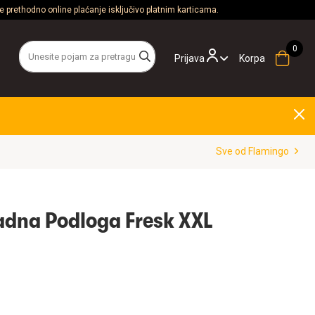
 prethodno online plaćanje isključivo platnim karticama.
Prijava
Korpa
Sve od Flamingo
adna Podloga Fresk XXL