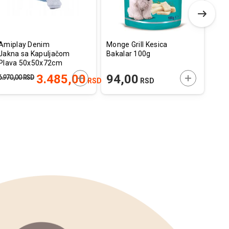
Amiplay Denim
Monge Grill Kesica
466
Jakna sa Kapuljačom
Bakalar 100g
Bivo
Plava 50x50x72cm
Priv
Plav
E U KORPU
DODAJTE U KORPU
DODAJTE U
3.485,00
94,00
1.
6.970,00
RSD
RSD
RSD