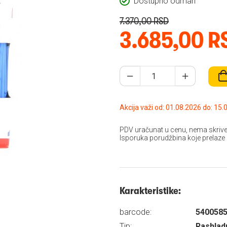
Dostupno odmah
7.370,00 RSD
3.685,00 R
Akcija važi od: 01.08
PDV uračunat u cenu, nema skrive
Isporuka porudžbina koje prelaze
Karakteristike:
barcode:
540058
Tip:
Rashlad