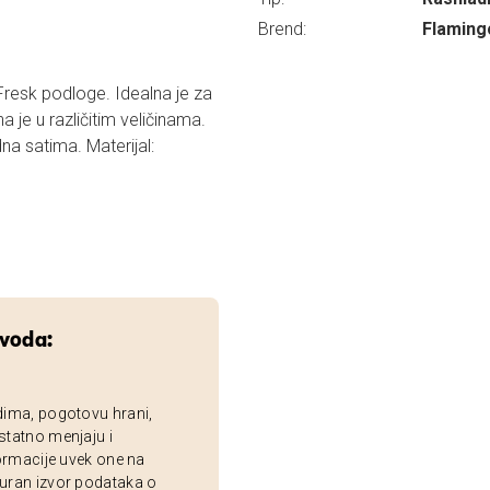
Brend:
Flaming
resk podloge. Idealna je za
je u različitim veličinama.
na satima. Materijal:
zvoda:
dima, pogotovu hrani,
statno menjaju i
ormacije uvek one na
uran izvor podataka o