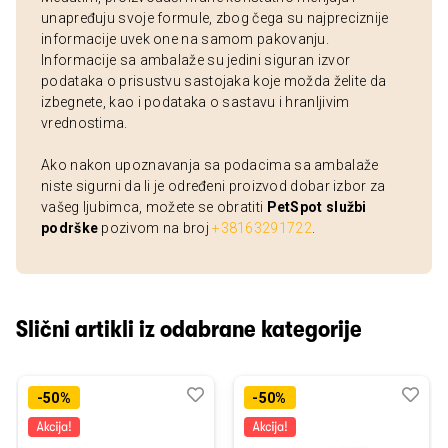
unapređuju svoje formule, zbog čega su najpreciznije
informacije uvek one na samom pakovanju.
Informacije sa ambalaže su jedini siguran izvor
podataka o prisustvu sastojaka koje možda želite da
izbegnete, kao i podataka o sastavu i hranljivim
vrednostima.
Ako nakon upoznavanja sa podacima sa ambalaže
niste sigurni da li je određeni proizvod dobar izbor za
vašeg ljubimca, možete se obratiti
PetSpot službi
podrške
pozivom na broj
+38163291722
.
Slični artikli iz odabrane kategorije
Dodaj
Uporedi
Dod
Upo
-50%
-50%
u
u
listu
listu
želja
želj