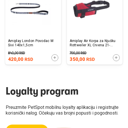
Amiplay London Povodac M
Amiplay Air Korpa za Njušku
Sivi 140x1,5cm
Rottweiler XL Crvena 21-
25cm x 30-50cm
840,00
RSD
700,00
RSD
DODAJTE U KORPU
DODAJ
420,00
350,00
RSD
RSD
Loyalty program
Preuzmite PetSpot mobilnu loyalty aplikaciju i registrujte
korisnički nalog. Očekuju vas brojni popusti i pogodnosti.