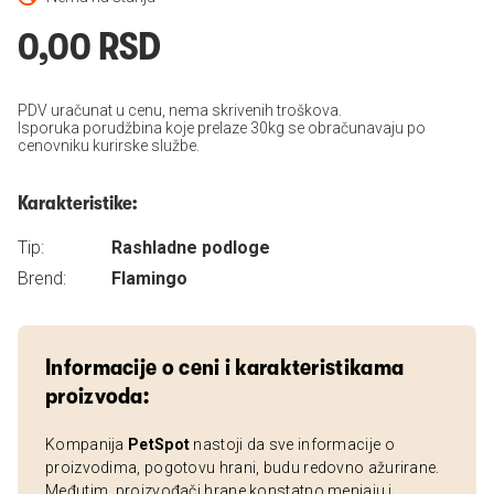
0,00 RSD
PDV uračunat u cenu, nema skrivenih troškova.
Isporuka porudžbina koje prelaze 30kg se obračunavaju po
cenovniku kurirske službe.
Karakteristike:
Tip:
Rashladne podloge
Brend:
Flamingo
Informacije o ceni i karakteristikama
proizvoda:
Kompanija
PetSpot
nastoji da sve informacije o
proizvodima, pogotovu hrani, budu redovno ažurirane.
Međutim, proizvođači hrane konstatno menjaju i