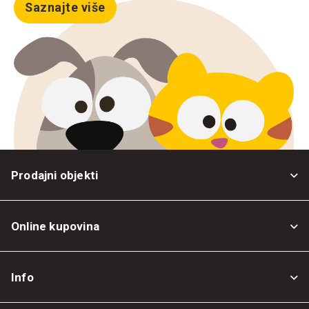
Saznajte više
Prodajni objekti
Online kupovina
Opšti uslovi
Info
Politika privatnosti