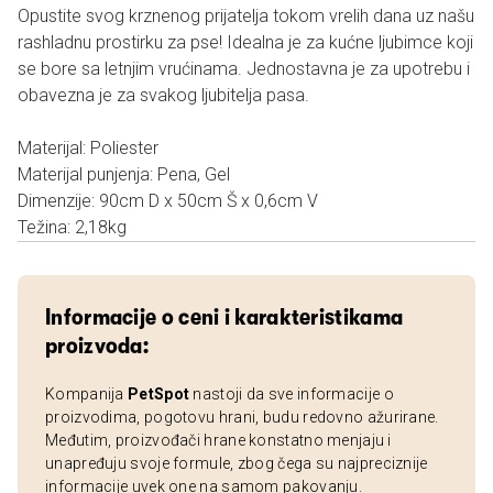
Opustite svog krznenog prijatelja tokom vrelih dana uz našu
rashladnu prostirku za pse! Idealna je za kućne ljubimce koji
se bore sa letnjim vrućinama. Jednostavna je za upotrebu i
obavezna je za svakog ljubitelja pasa.
Materijal: Poliester
Materijal punjenja: Pena, Gel
Dimenzije: 90cm D x 50cm Š x 0,6cm V
Težina: 2,18kg
Informacije o ceni i karakteristikama
proizvoda:
Kompanija
PetSpot
nastoji da sve informacije o
proizvodima, pogotovu hrani, budu redovno ažurirane.
Međutim, proizvođači hrane konstatno menjaju i
unapređuju svoje formule, zbog čega su najpreciznije
informacije uvek one na samom pakovanju.