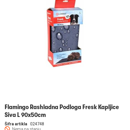
Prijavi se
Flamingo Rashladna Podloga Fresk Kapljice
Siva L 90x50cm
Šifra artikla
024748
Nema na stanju