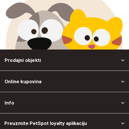
Prodajni objekti
Online kupovina
Opšti uslovi
Info
Politika privatnosti
O nama
Povrat robe
Preuzmite PetSpot loyalty aplikaciju
Prodajni objekti