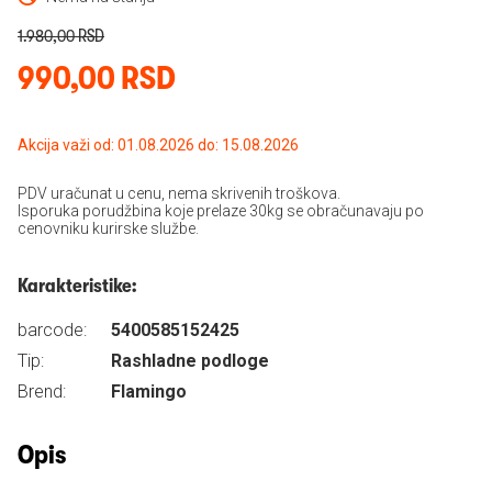
1.980,00 RSD
990,00 RSD
Akcija važi od: 01.08.2026 do: 15.08.2026
PDV uračunat u cenu, nema skrivenih troškova.
Isporuka porudžbina koje prelaze 30kg se obračunavaju po
cenovniku kurirske službe.
Karakteristike:
barcode:
5400585152425
Tip:
Rashladne podloge
Brend:
Flamingo
Opis