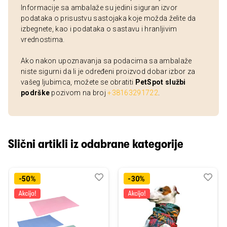
Informacije sa ambalaže su jedini siguran izvor
podataka o prisustvu sastojaka koje možda želite da
izbegnete, kao i podataka o sastavu i hranljivim
vrednostima.
Ako nakon upoznavanja sa podacima sa ambalaže
niste sigurni da li je određeni proizvod dobar izbor za
vašeg ljubimca, možete se obratiti
PetSpot službi
podrške
pozivom na broj
+38163291722
.
Slični artikli iz odabrane kategorije
Dodaj
Uporedi
Dod
Upo
-50%
-30%
u
u
listu
listu
želja
želj