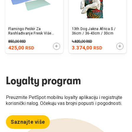
Flamingo Peškir Za
13th Dog Jakna Africa S /
Rashlađivanje Fresk Više
36cm / 36-43cm / 30cm
Boja 66x43cm
850,00
RSD
4.820,00
RSD
DODAJTE U KORPU
DODAJ
425,00
3.374,00
RSD
RSD
Loyalty program
Preuzmite PetSpot mobilnu loyalty aplikaciju i registrujte
korisnički nalog. Očekuju vas brojni popusti i pogodnosti.
Saznajte više