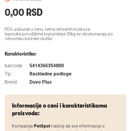
0,00 RSD
PDV uračunat u cenu, nema skrivenih troškova.
Isporuka porudžbina koje prelaze 30kg se obračunavaju po
cenovniku kurirske službe.
Karakteristike:
barcode:
5414365354800
Tip:
Rashladne podloge
Brend:
Duvo Plus
Informacije o ceni i karakteristikama
proizvoda:
Kompanija
PetSpot
nastoji da sve informacije o