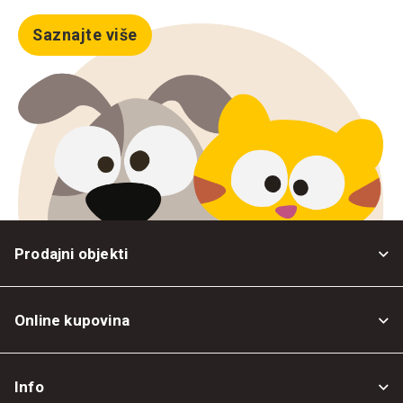
Saznajte više
Prodajni objekti
Online kupovina
Opšti uslovi
Info
Politika privatnosti