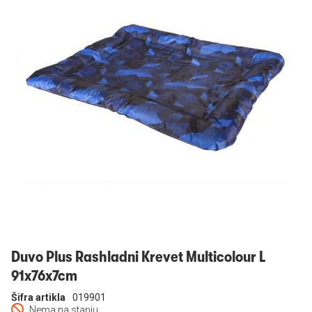
Prijavi se
Duvo Plus Rashladni Krevet Multicolour L
91x76x7cm
Šifra artikla
019901
Nema na stanju