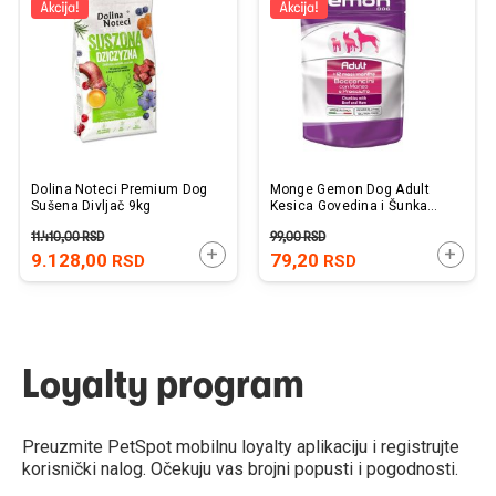
listu
listu
želja
želj
Dolina Noteci Premium Dog
Monge Gemon Dog Adult
Sušena Divljač 9kg
Kesica Govedina i Šunka
100g
11.410,00
RSD
99,00
RSD
DODAJTE U KORPU
DODAJ
9.128,00
79,20
RSD
RSD
Loyalty program
Preuzmite PetSpot mobilnu loyalty aplikaciju i registrujte
korisnički nalog. Očekuju vas brojni popusti i pogodnosti.