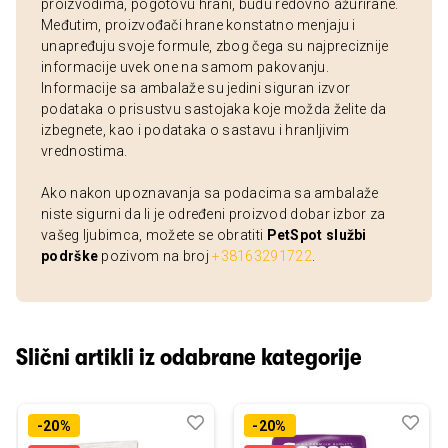
proizvodima, pogotovu hrani, budu redovno ažurirane.
Međutim, proizvođači hrane konstatno menjaju i
unapređuju svoje formule, zbog čega su najpreciznije
informacije uvek one na samom pakovanju.
Informacije sa ambalaže su jedini siguran izvor
podataka o prisustvu sastojaka koje možda želite da
izbegnete, kao i podataka o sastavu i hranljivim
vrednostima.
Ako nakon upoznavanja sa podacima sa ambalaže
niste sigurni da li je određeni proizvod dobar izbor za
vašeg ljubimca, možete se obratiti
PetSpot službi
podrške
pozivom na broj
+38163291722
.
Slični artikli iz odabrane kategorije
Dodaj
Uporedi
Dod
Upo
-20%
-20%
u
u