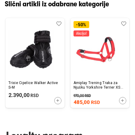
Slični artikli iz odabrane kategorije
Dodaj
Uporedi
Dod
Upo
-50%
u
u
listu
listu
želja
želj
Trixie Cipelice Walker Active
Amiplay Trening Traka za
S-M
Njušku Yorkshire Terrier XS
Crvena 10-18cm x 19-25cm
2.390,00
RSD
970,00
RSD
x 1,5cm
DODAJTE U KORPU
DODAJ
485,00
RSD