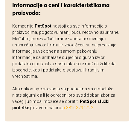
Informacije o ceni i karakteristikama
proizvoda:
Kompanija
PetSpot
nastoji da sve informacije o
proizvodima, pogotovu hrani, budu redovno ažurirane.
Međutim, proizvođači hrane konstatno menjaju i
unapređuju svoje formule, zbog čega su najpreciznije
informacije uvek one na samom pakovanju.
Informacije sa ambalaže su jedini siguran izvor
podataka o prisustvu sastojaka koje možda želite da
izbegnete, kao i podataka o sastavu i hranljivim
vrednostima.
Ako nakon upoznavanja sa podacima sa ambalaže
niste sigurni da li je određeni proizvod dobar izbor za
vašeg ljubimca, možete se obratiti
PetSpot službi
podrške
pozivom na broj
+38163291722
.