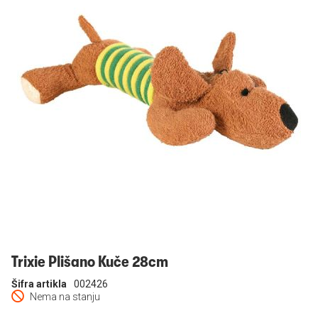
Prijavi se
Trixie Plišano Kuče 28cm
Šifra artikla
002426
Nema na stanju