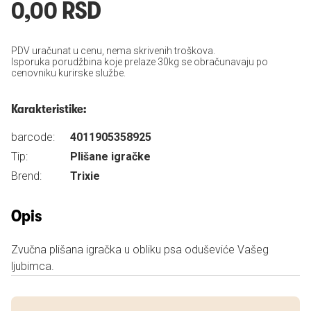
0,00 RSD
PDV uračunat u cenu, nema skrivenih troškova.
Isporuka porudžbina koje prelaze 30kg se obračunavaju po
cenovniku kurirske službe.
Karakteristike:
barcode:
4011905358925
Tip:
Plišane igračke
Brend:
Trixie
Opis
Zvučna plišana igračka u obliku psa oduševiće Vašeg
ljubimca.