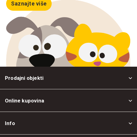
Saznajte više
Prodajni objekti
Online kupovina
Opšti uslovi
Info
Politika privatnosti