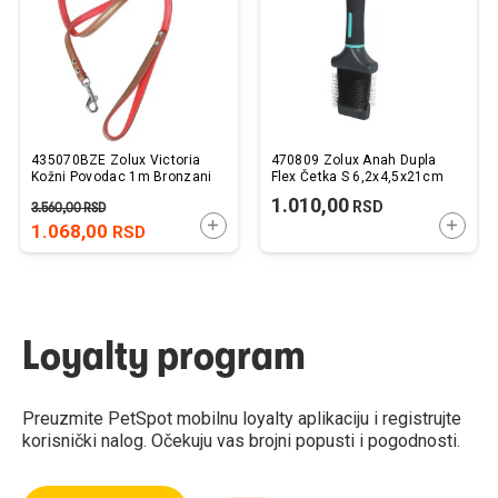
želja
želj
435070BZE Zolux Victoria
470809 Zolux Anah Dupla
Kožni Povodac 1m Bronzani
Flex Četka S 6,2x4,5x21cm
1.010,00
RSD
3.560,00
RSD
DODAJTE U KORPU
DODAJ
1.068,00
RSD
Loyalty program
Preuzmite PetSpot mobilnu loyalty aplikaciju i registrujte
korisnički nalog. Očekuju vas brojni popusti i pogodnosti.