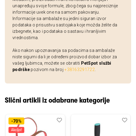
unapređuju svoje formule, zbog čega su najpreciznije
informacije uvek one na samom pakovanju.
Informacije sa ambalaže su jedini siguran izvor
podataka o prisustvu sastojaka koje možda želite da
izbegnete, kao i podataka o sastavu i hranljivim
vrednostima.
Ako nakon upoznavanja sa podacima sa ambalaže
niste sigurni da li je određeni proizvod dobar izbor za
vašeg ljubimca, možete se obratiti
PetSpot službi
podrške
pozivom na broj
+38163291722
.
Slični artikli iz odabrane kategorije
Dodaj
Uporedi
Dod
Upo
-70%
u
u
listu
listu