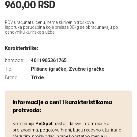
960,00 RSD
PDV uračunat u cenu, nema skrivenih troškova.
Isporuka porudžbina koje prelaze 30kg se obračunavaju po
cenovniku kurirske službe.
Karakteristike:
barcode:
4011905361765
Tip:
Plišane igračke, Zvučne igračke
Brend:
Trixie
Informacije o ceni i karakteristikama
proizvoda:
Kompanija
PetSpot
nastoji da sve informacije o
proizvodima, pogotovu hrani, budu redovno ažurirane.
Međutim, proizvođači hrane konstatno menjaju i