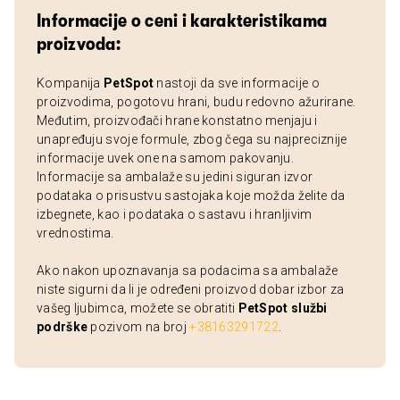
Informacije o ceni i karakteristikama
proizvoda:
Kompanija
PetSpot
nastoji da sve informacije o
proizvodima, pogotovu hrani, budu redovno ažurirane.
Međutim, proizvođači hrane konstatno menjaju i
unapređuju svoje formule, zbog čega su najpreciznije
informacije uvek one na samom pakovanju.
Informacije sa ambalaže su jedini siguran izvor
podataka o prisustvu sastojaka koje možda želite da
izbegnete, kao i podataka o sastavu i hranljivim
vrednostima.
Ako nakon upoznavanja sa podacima sa ambalaže
niste sigurni da li je određeni proizvod dobar izbor za
vašeg ljubimca, možete se obratiti
PetSpot službi
podrške
pozivom na broj
+38163291722
.