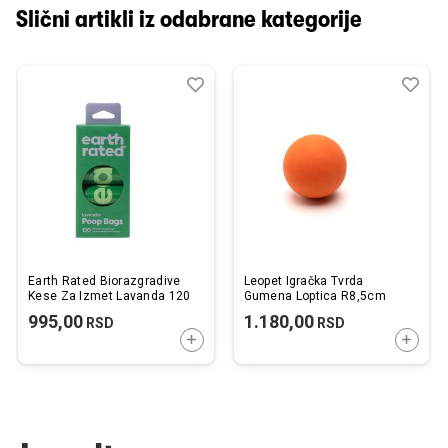
Slični artikli iz odabrane kategorije
Dodaj
Uporedi
Dod
Upo
u
u
listu
listu
želja
želj
Earth Rated Biorazgradive
Leopet Igračka Tvrda
Kese Za Izmet Lavanda 120
Gumena Loptica R8,5cm
995,00
1.180,00
RSD
RSD
DODAJTE U KORPU
DODAJ