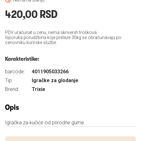
Nema na stanju
420,00 RSD
PDV uračunat u cenu, nema skrivenih troškova.
Isporuka porudžbina koje prelaze 30kg se obračunavaju po
cenovniku kurirske službe.
Karakteristike:
barcode:
4011905033266
Tip:
Igračke za glodanje
Brend:
Trixie
Opis
Igračka za kučiće od prirodne gume.